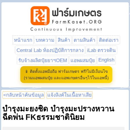
หน้าแรก
บทความ
สินค้า
ตามสินค้า
ติดต่อเรา
Central Lab ห้องปฏิบัติการกลาง
iLab ตรวจดิน
English
รับจ้างผลิตปุ๋ยยาฯOEM
แอพผสมปุ๋ย
📱 ติดตั้งแอพมือถือ ฟาร์มเกษตร ฟรี!ไม่มีเงื่อนไข
(รวมแอพผสมปุ๋ย และแอพเกษตรอื่นๆไว้ในแอพนี้)
<กลับหน้าค้นข้อมูล
แจ้งลิงค์ในเนื้อหาเสีย
บำรุงมะยงชิด บำรุงมะปรางหวาน
ฉีดพ่น FKธรรมชาตินิยม