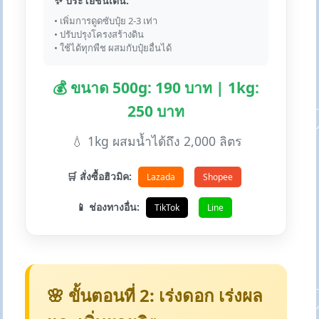
✨ ประโยชน์เด่น:
• เพิ่มการดูดซับปุ๋ย 2-3 เท่า
• ปรับปรุงโครงสร้างดิน
• ใช้ได้ทุกพืช ผสมกับปุ๋ยอื่นได้
💰 ขนาด 500g: 190 บาท | 1kg:
250 บาท
💧 1kg ผสมน้ำได้ถึง 2,000 ลิตร
🛒 สั่งซื้อฮิวมิค:
Lazada
Shopee
📱 ช่องทางอื่น:
TikTok
Line
🌸 ขั้นตอนที่ 2: เร่งดอก เร่งผล