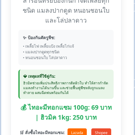
สารอินทรีย์ป้องกันกำจัดเพลี้ยทุก
ชนิด แมลงปากดูด หนอนชอนใบ
และโล่ปลาดาว
✨ ป้องกันศัตรูพืช:
• เพลี้ยไฟ เพลี้ยแป้ง เพลี้ยไก่แจ้
• แมลงปากดูดทุกชนิด
• หนอนชอนใบ โล่ปลาดาว
💎 เหตุผลที่ใช้คู่กัน:
ฮิวมิคช่วยเพิ่มประสิทธิภาพการติดผิวใบ ทำให้สารกำจัด
แมลงทำงานได้นานขึ้น และช่วยฟื้นฟูพืชหลังถูกแมลง
ทำลาย ผสมฉีดพ่นพร้อมกันได้
💰 ไทอะมีทอกแซม 100g: 69 บาท
| ฮิวมิค 1kg: 250 บาท
🛒 สั่งซื้อไทอะมีทอกแซม:
Lazada
Shopee