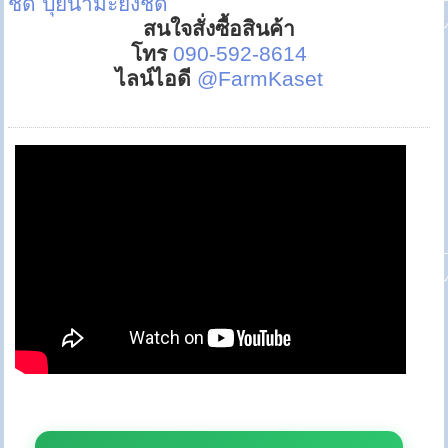
ชิด
ปุ๋ยน้ำมะยงชิด
สนใจสั่งซื้อสินค้า
โทร
090-592-8614
ไลน์ไอดี
@FarmKaset