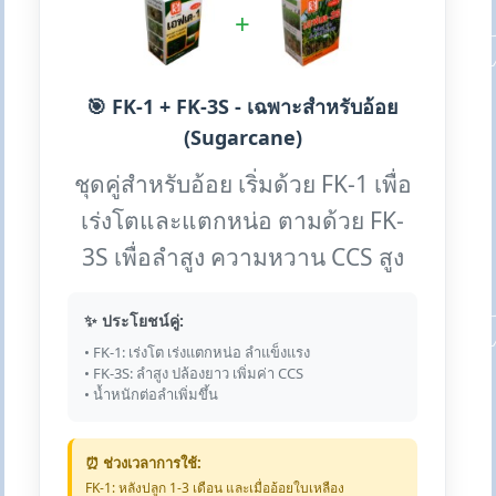
+
🎯 FK-1 + FK-3S - เฉพาะสำหรับอ้อย
(Sugarcane)
ชุดคู่สำหรับอ้อย เริ่มด้วย FK-1 เพื่อ
เร่งโตและแตกหน่อ ตามด้วย FK-
3S เพื่อลำสูง ความหวาน CCS สูง
✨ ประโยชน์คู่:
• FK-1: เร่งโต เร่งแตกหน่อ ลำแข็งแรง
• FK-3S: ลำสูง ปล้องยาว เพิ่มค่า CCS
• น้ำหนักต่อลำเพิ่มขึ้น
⏰ ช่วงเวลาการใช้:
FK-1: หลังปลูก 1-3 เดือน และเมื่ออ้อยใบเหลือง