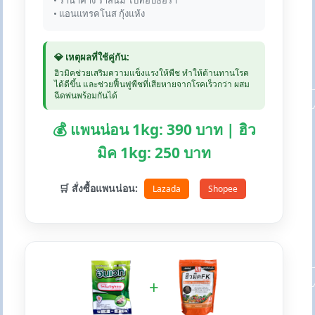
• ราน้ำค้าง ราสนิม ไปทอปธอร่า
• แอนแทรคโนส กุ้งแห้ง
💎 เหตุผลที่ใช้คู่กัน:
ฮิวมิคช่วยเสริมความแข็งแรงให้พืช ทำให้ต้านทานโรค
ได้ดีขึ้น และช่วยฟื้นฟูพืชที่เสียหายจากโรคเร็วกว่า ผสม
ฉีดพ่นพร้อมกันได้
💰 แพนน่อน 1kg: 390 บาท | ฮิว
มิค 1kg: 250 บาท
🛒 สั่งซื้อแพนน่อน:
Lazada
Shopee
+