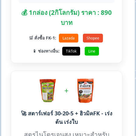
💰 1กล่อง (2กิโลกรัม) ราคา : 890
บาท
🛒 สั่งซื้อ FK-1:
Lazada
Shopee
📱 ช่องทางอื่น:
TikTok
Line
+
🚀 สตาร์เฟอร์ 30-20-5 + ฮิวมิคFK - เร่ง
ต้น เร่งใบ
สูตรไนโตรเจนสูง เหมาะสำหรับ