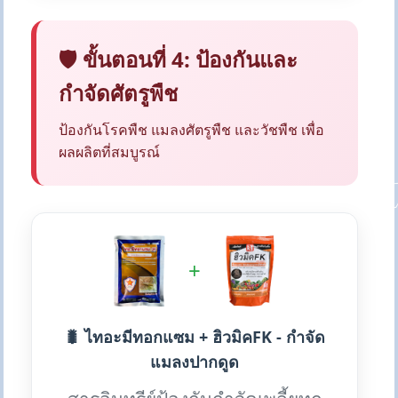
🛡️ ขั้นตอนที่ 4: ป้องกันและ
กำจัดศัตรูพืช
ป้องกันโรคพืช แมลงศัตรูพืช และวัชพืช เพื่อ
ผลผลิตที่สมบูรณ์
+
🐛 ไทอะมีทอกแซม + ฮิวมิคFK - กำจัด
แมลงปากดูด