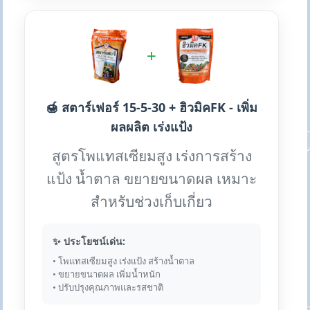
+
🍯 สตาร์เฟอร์ 15-5-30 + ฮิวมิคFK - เพิ่ม
ผลผลิต เร่งแป้ง
สูตรโพแทสเซียมสูง เร่งการสร้าง
แป้ง น้ำตาล ขยายขนาดผล เหมาะ
สำหรับช่วงเก็บเกี่ยว
✨ ประโยชน์เด่น:
• โพแทสเซียมสูง เร่งแป้ง สร้างน้ำตาล
• ขยายขนาดผล เพิ่มน้ำหนัก
• ปรับปรุงคุณภาพและรสชาติ