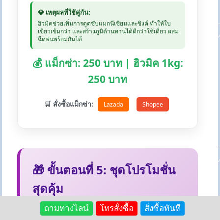
💎 เหตุผลที่ใช้คู่กัน:
ฮิวมิคช่วยเพิ่มการดูดซับแมกนีเซียมและซิงค์ ทำให้ใบ
เขียวเข้มกว่า และสร้างภูมิต้านทานได้ดีกว่าใช้เดี่ยว ผสม
ฉีดพ่นพร้อมกันได้
💰 แม็กซ่า: 250 บาท | ฮิวมิค 1kg:
250 บาท
🛒 สั่งซื้อแม็กซ่า:
Lazada
Shopee
🎁 ขั้นตอนที่ 5: ชุดโปรโมชั่น
สุดคุ้ม
แพ็คเกจคู่ที่ประหยัดและได้ผลดี รวมถึงสินค้า
ถามทางไลน์
โทรสั่งซื้อ
สั่งซื้อทันที