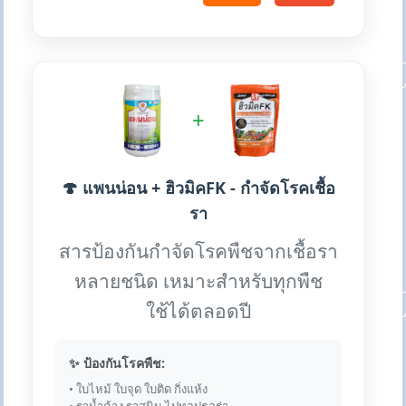
+
🍄 แพนน่อน + ฮิวมิคFK - กำจัดโรคเชื้อ
รา
สารป้องกันกำจัดโรคพืชจากเชื้อรา
หลายชนิด เหมาะสำหรับทุกพืช
ใช้ได้ตลอดปี
✨ ป้องกันโรคพืช:
• ใบไหม้ ใบจุด ใบติด กิ่งแห้ง