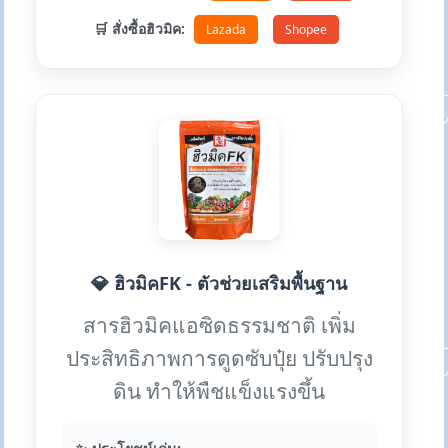
🛒 สั่งซื้อฮิวมิค:
Lazada
Shopee
💎 ฮิวมิคFK - ตัวช่วยเสริมพื้นฐาน
สารฮิวมิคแอซิดธรรมชาติ เพิ่ม
ประสิทธิภาพการดูดซับปุ๋ย ปรับปรุง
ดิน ทำให้พืชแข็งแรงขึ้น