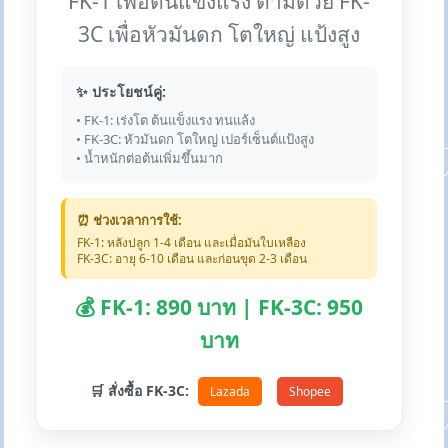
FK-1 เพื่อต้นแข็งแรง ตามด้วย FK-
3C เพื่อหัวมันดก โตใหญ่ แป้งสูง
✨ ประโยชน์คู่:
• FK-1: เร่งโต ต้นแข็งแรง ทนแล้ง
• FK-3C: หัวมันดก โตใหญ่ เปอร์เซ็นต์แป้งสูง
• น้ำหนักต่อต้นเพิ่มขึ้นมาก
⏰ ช่วงเวลาการใช้:
FK-1: หลังปลูก 1-4 เดือน และเมื่อมันใบเหลือง
FK-3C: อายุ 6-10 เดือน และก่อนขุด 2-3 เดือน
💰 FK-1: 890 บาท | FK-3C: 950
บาท
🛒 สั่งซื้อ FK-3C:
Lazada
Shopee