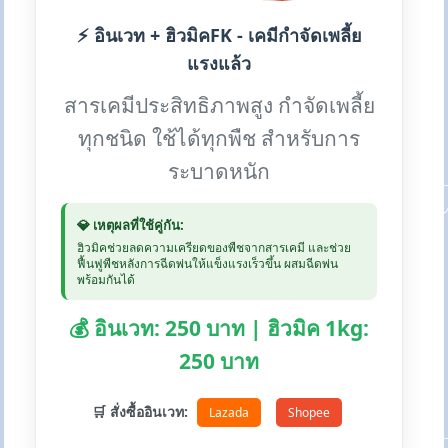
⚡ อินเวท + ฮิวมิคFK - เคมีกำจัดเพลี้ย
แรงแล้ว
สารเคมีประสิทธิภาพสูง กำจัดเพลี้ย
ทุกชนิด ใช้ได้ทุกพืช สำหรับการ
ระบาดหนัก
💎 เหตุผลที่ใช้คู่กัน:
ฮิวมิคช่วยลดความเครียดของพืชจากสารเคมี และช่วย
ฟื้นฟูพืชหลังการฉีดพ่นให้แข็งแรงเร็วขึ้น ผสมฉีดพ่น
พร้อมกันได้
💰 อินเวท: 250 บาท | ฮิวมิค 1kg:
250 บาท
🛒 สั่งซื้ออินเวท:
Lazada
Shopee