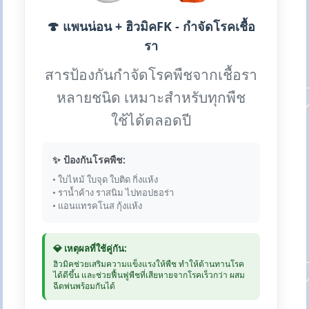
🍄 แพนน่อน + ฮิวมิคFK - กำจัดโรคเชื้อ
รา
สารป้องกันกำจัดโรคพืชจากเชื้อรา
หลายชนิด เหมาะสำหรับทุกพืช
ใช้ได้ตลอดปี
✨ ป้องกันโรคพืช:
• ใบไหม้ ใบจุด ใบติด กิ่งแห้ง
• ราน้ำค้าง ราสนิม ไปทอปธอร่า
• แอนแทรคโนส กุ้งแห้ง
💎 เหตุผลที่ใช้คู่กัน:
ฮิวมิคช่วยเสริมความแข็งแรงให้พืช ทำให้ต้านทานโรค
ได้ดีขึ้น และช่วยฟื้นฟูพืชที่เสียหายจากโรคเร็วกว่า ผสม
ฉีดพ่นพร้อมกันได้