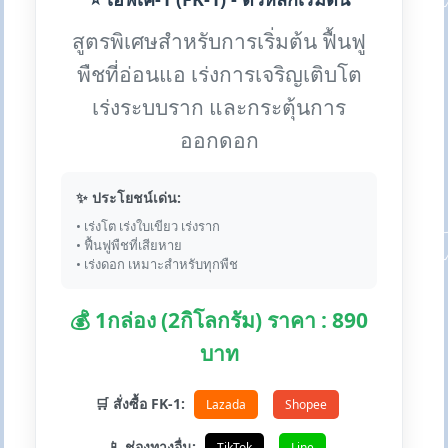
สูตรพิเศษสำหรับการเริ่มต้น ฟื้นฟู
พืชที่อ่อนแอ เร่งการเจริญเติบโต
เร่งระบบราก และกระตุ้นการ
ออกดอก
✨ ประโยชน์เด่น:
• เร่งโต เร่งใบเขียว เร่งราก
• ฟื้นฟูพืชที่เสียหาย
• เร่งดอก เหมาะสำหรับทุกพืช
💰 1กล่อง (2กิโลกรัม) ราคา : 890
บาท
🛒 สั่งซื้อ FK-1:
Lazada
Shopee
📱 ช่องทางอื่น:
TikTok
Line