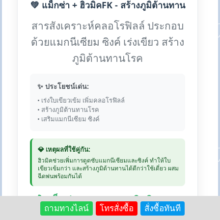
💚 แม็กซ่า + ฮิวมิคFK - สร้างภูมิต้านทาน
สารสังเคราะห์คลอโรฟิลล์ ประกอบ
ด้วยแมกนีเซียม ซิงค์ เร่งเขียว สร้าง
ภูมิต้านทานโรค
✨ ประโยชน์เด่น:
• เร่งใบเขียวเข้ม เพิ่มคลอโรฟิลล์
• สร้างภูมิต้านทานโรค
• เสริมแมกนีเซียม ซิงค์
💎 เหตุผลที่ใช้คู่กัน:
ฮิวมิคช่วยเพิ่มการดูดซับแมกนีเซียมและซิงค์ ทำให้ใบ
เขียวเข้มกว่า และสร้างภูมิต้านทานได้ดีกว่าใช้เดี่ยว ผสม
ฉีดพ่นพร้อมกันได้
💰 แม็กซ่า: 250 บาท | ฮิวมิค 1kg:
ถามทางไลน์
โทรสั่งซื้อ
สั่งซื้อทันที
250 บาท