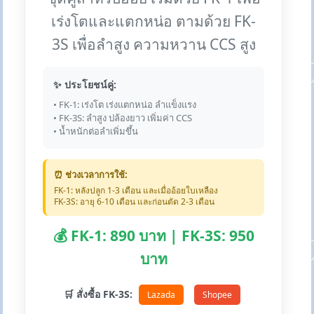
เร่งโตและแตกหน่อ ตามด้วย FK-
3S เพื่อลำสูง ความหวาน CCS สูง
✨ ประโยชน์คู่:
• FK-1: เร่งโต เร่งแตกหน่อ ลำแข็งแรง
• FK-3S: ลำสูง ปล้องยาว เพิ่มค่า CCS
• น้ำหนักต่อลำเพิ่มขึ้น
⏰ ช่วงเวลาการใช้:
FK-1: หลังปลูก 1-3 เดือน และเมื่ออ้อยใบเหลือง
FK-3S: อายุ 6-10 เดือน และก่อนตัด 2-3 เดือน
💰 FK-1: 890 บาท | FK-3S: 950
บาท
🛒 สั่งซื้อ FK-3S:
Lazada
Shopee