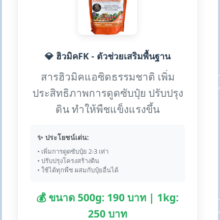
💎 ฮิวมิคFK - ตัวช่วยเสริมพื้นฐาน
สารฮิวมิคแอซิดธรรมชาติ เพิ่ม
ประสิทธิภาพการดูดซับปุ๋ย ปรับปรุง
ดิน ทำให้พืชแข็งแรงขึ้น
✨ ประโยชน์เด่น:
• เพิ่มการดูดซับปุ๋ย 2-3 เท่า
• ปรับปรุงโครงสร้างดิน
• ใช้ได้ทุกพืช ผสมกับปุ๋ยอื่นได้
💰 ขนาด 500g: 190 บาท | 1kg:
250 บาท