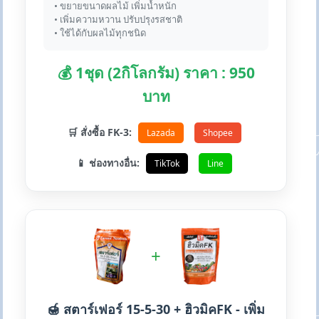
• ขยายขนาดผลไม้ เพิ่มน้ำหนัก
• เพิ่มความหวาน ปรับปรุงรสชาติ
• ใช้ได้กับผลไม้ทุกชนิด
💰 1ชุด (2กิโลกรัม) ราคา : 950
บาท
🛒 สั่งซื้อ FK-3:
Lazada
Shopee
📱 ช่องทางอื่น:
TikTok
Line
+
🍯 สตาร์เฟอร์ 15-5-30 + ฮิวมิคFK - เพิ่ม