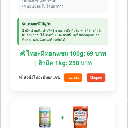
• แมลงปากดูดทุกชนิด
• หนอนชอนใบ โล่ปลาดาว
💎 เหตุผลที่ใช้คู่กัน:
ฮิวมิคช่วยเพิ่มประสิทธิภาพการติดผิวใบ ทำให้สารกำจัด
แมลงทำงานได้นานขึ้น และช่วยฟื้นฟูพืชหลังถูกแมลง
ทำลาย ผสมฉีดพ่นพร้อมกันได้
💰 ไทอะมีทอกแซม 100g: 69 บาท
| ฮิวมิค 1kg: 250 บาท
🛒 สั่งซื้อไทอะมีทอกแซม:
Lazada
Shopee
+