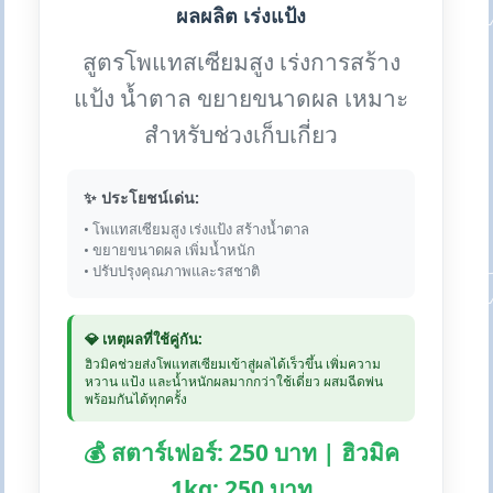
ผลผลิต เร่งแป้ง
สูตรโพแทสเซียมสูง เร่งการสร้าง
แป้ง น้ำตาล ขยายขนาดผล เหมาะ
สำหรับช่วงเก็บเกี่ยว
✨ ประโยชน์เด่น:
• โพแทสเซียมสูง เร่งแป้ง สร้างน้ำตาล
• ขยายขนาดผล เพิ่มน้ำหนัก
• ปรับปรุงคุณภาพและรสชาติ
💎 เหตุผลที่ใช้คู่กัน:
ฮิวมิคช่วยส่งโพแทสเซียมเข้าสู่ผลได้เร็วขึ้น เพิ่มความ
หวาน แป้ง และน้ำหนักผลมากกว่าใช้เดี่ยว ผสมฉีดพ่น
พร้อมกันได้ทุกครั้ง
💰 สตาร์เฟอร์: 250 บาท | ฮิวมิค
1kg: 250 บาท