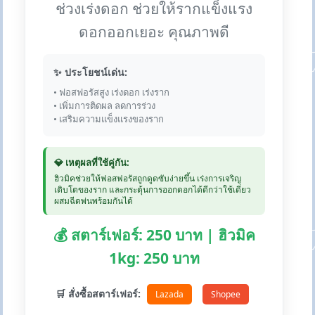
ช่วงเร่งดอก ช่วยให้รากแข็งแรง
ดอกออกเยอะ คุณภาพดี
✨ ประโยชน์เด่น:
• ฟอสฟอรัสสูง เร่งดอก เร่งราก
• เพิ่มการติดผล ลดการร่วง
• เสริมความแข็งแรงของราก
💎 เหตุผลที่ใช้คู่กัน:
ฮิวมิคช่วยให้ฟอสฟอรัสถูกดูดซับง่ายขึ้น เร่งการเจริญ
เติบโตของราก และกระตุ้นการออกดอกได้ดีกว่าใช้เดี่ยว
ผสมฉีดพ่นพร้อมกันได้
💰 สตาร์เฟอร์: 250 บาท | ฮิวมิค
1kg: 250 บาท
🛒 สั่งซื้อสตาร์เฟอร์:
Lazada
Shopee