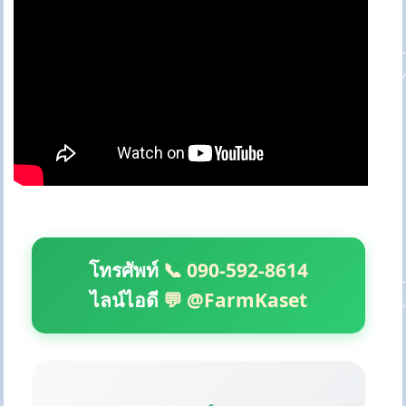
โทรศัพท์
📞 090-592-8614
ไลน์ไอดี
💬 @FarmKaset