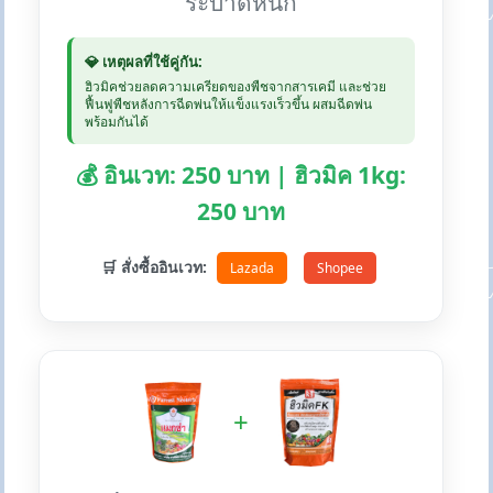
ระบาดหนัก
💎 เหตุผลที่ใช้คู่กัน:
ฮิวมิคช่วยลดความเครียดของพืชจากสารเคมี และช่วย
ฟื้นฟูพืชหลังการฉีดพ่นให้แข็งแรงเร็วขึ้น ผสมฉีดพ่น
พร้อมกันได้
💰 อินเวท: 250 บาท | ฮิวมิค 1kg:
250 บาท
🛒 สั่งซื้ออินเวท:
Lazada
Shopee
+