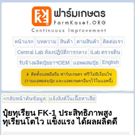
หน้าแรก
บทความ
สินค้า
ตามสินค้า
ติดต่อเรา
Central Lab ห้องปฏิบัติการกลาง
iLab ตรวจดิน
English
รับจ้างผลิตปุ๋ยยาฯOEM
แอพผสมปุ๋ย
📱 ติดตั้งแอพมือถือ ฟาร์มเกษตร ฟรี!ไม่มีเงื่อนไข
(รวมแอพผสมปุ๋ย และแอพเกษตรอื่นๆไว้ในแอพนี้)
<กลับหน้าค้นข้อมูล
แจ้งลิงค์ในเนื้อหาเสีย
ปุ๋ยทุเรียน FK-1 ประสิทธิภาพสูง
ทุเรียนโตไว แข็งแรง ได้ผลผลิตดี