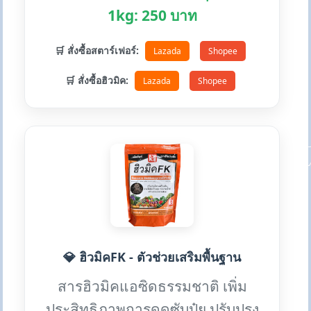
1kg: 250 บาท
🛒 สั่งซื้อสตาร์เฟอร์:
Lazada
Shopee
🛒 สั่งซื้อฮิวมิค:
Lazada
Shopee
💎 ฮิวมิคFK - ตัวช่วยเสริมพื้นฐาน
สารฮิวมิคแอซิดธรรมชาติ เพิ่ม
ประสิทธิภาพการดูดซับปุ๋ย ปรับปรุง