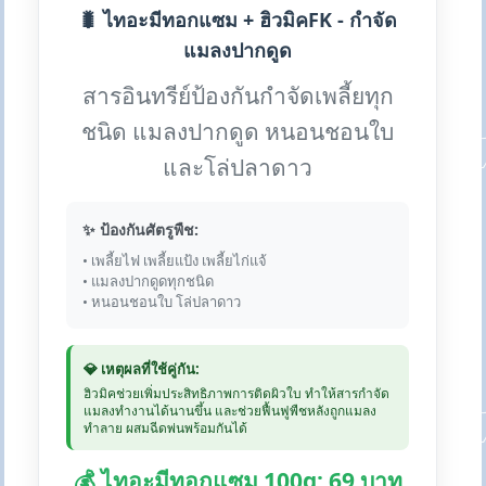
🐛 ไทอะมีทอกแซม + ฮิวมิคFK - กำจัด
แมลงปากดูด
สารอินทรีย์ป้องกันกำจัดเพลี้ยทุก
ชนิด แมลงปากดูด หนอนชอนใบ
และโล่ปลาดาว
✨ ป้องกันศัตรูพืช:
• เพลี้ยไฟ เพลี้ยแป้ง เพลี้ยไก่แจ้
• แมลงปากดูดทุกชนิด
• หนอนชอนใบ โล่ปลาดาว
💎 เหตุผลที่ใช้คู่กัน:
ฮิวมิคช่วยเพิ่มประสิทธิภาพการติดผิวใบ ทำให้สารกำจัด
แมลงทำงานได้นานขึ้น และช่วยฟื้นฟูพืชหลังถูกแมลง
ทำลาย ผสมฉีดพ่นพร้อมกันได้
💰 ไทอะมีทอกแซม 100g: 69 บาท