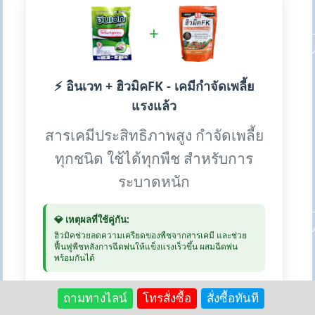
+
⚡ อินเวท + ฮิวมิคFK - เคมีกำจัดเพลี้ย
แรงแล้ว
สารเคมีประสิทธิภาพสูง กำจัดเพลี้ย
ทุกชนิด ใช้ได้ทุกพืช สำหรับการ
ระบาดหนัก
💎 เหตุผลที่ใช้คู่กัน:
ฮิวมิคช่วยลดความเครียดของพืชจากสารเคมี และช่วย
ฟื้นฟูพืชหลังการฉีดพ่นให้แข็งแรงเร็วขึ้น ผสมฉีดพ่น
พร้อมกันได้
💰 อินเวท: 250 บาท | ฮิวมิค 1kg:
ถามทางไลน์
โทรสั่งซื้อ
สั่งซื้อทันที