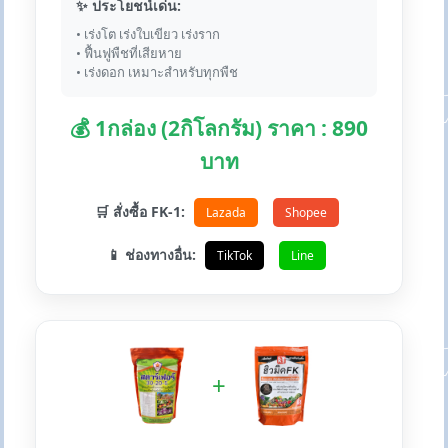
✨ ประโยชน์เด่น:
• เร่งโต เร่งใบเขียว เร่งราก
• ฟื้นฟูพืชที่เสียหาย
• เร่งดอก เหมาะสำหรับทุกพืช
💰 1กล่อง (2กิโลกรัม) ราคา : 890
บาท
🛒 สั่งซื้อ FK-1:
Lazada
Shopee
📱 ช่องทางอื่น:
TikTok
Line
+