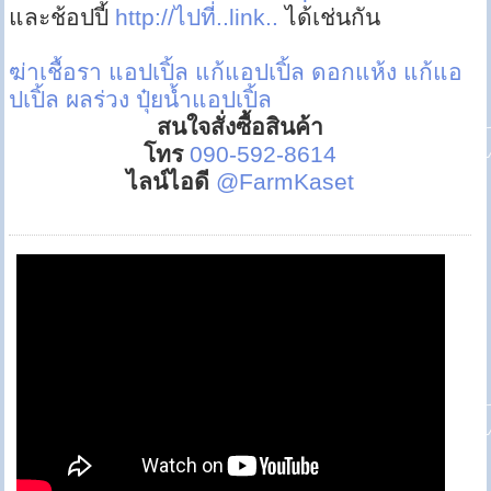
และช้อปปี้
http://ไปที่..link..
ได้เช่นกัน
ฆ่าเชื้อรา แอปเปิ้ล
แก้แอปเปิ้ล ดอกแห้ง
แก้แอ
ปเปิ้ล ผลร่วง
ปุ๋ยน้ำแอปเปิ้ล
สนใจสั่งซื้อสินค้า
โทร
090-592-8614
ไลน์ไอดี
@FarmKaset