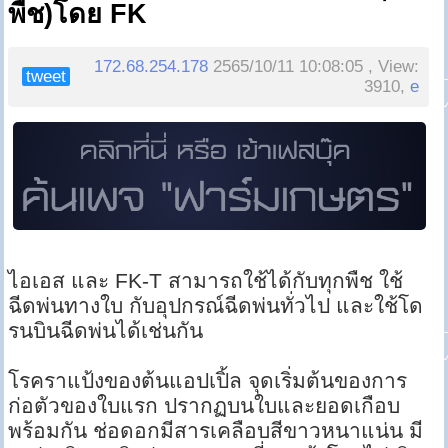
พืช)โดย FK
172.68.254.178
2565/10/11 10:08:05 , View:
tweet
3910,
e
ไอเอส และ FK-T สามารถใช้ได้กับทุกพืช ใช้
ฉีดพ่นทางใบ กับอุปกรณ์ฉีดพ่นทั่วไป และใช้โด
รนบินฉีดพ่นได้เช่นกัน
โรคราแป้งของต้นแอปเปิ้ล จุดเริ่มต้นของการ
ก่อตัวของใบแรก ปรากฏบนใบและยอดเกือบ
พร้อมกัน ช่อดอกมีสารเคลือบสีขาวหนาแน่น มี