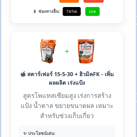
📱 ช่องทางอื่น:
TikTok
Line
+
🍯 สตาร์เฟอร์ 15-5-30 + ฮิวมิคFK - เพิ่ม
ผลผลิต เร่งแป้ง
สูตรโพแทสเซียมสูง เร่งการสร้าง
แป้ง น้ำตาล ขยายขนาดผล เหมาะ
สำหรับช่วงเก็บเกี่ยว
✨ ประโยชน์เด่น: