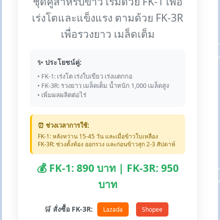
ชุดคู่สำหรับข้าว เริ่มด้วย FK-1 เพื่อ
เร่งโตและแข็งแรง ตามด้วย FK-3R
เพื่อรวงยาว เมล็ดเต็ม
✨ ประโยชน์คู่:
• FK-1: เร่งโต เร่งใบเขียว เร่งแตกกอ
• FK-3R: รวงยาว เมล็ดเต็ม น้ำหนัก 1,000 เมล็ดสูง
• เพิ่มผลผลิตต่อไร่
⏰ ช่วงเวลาการใช้:
FK-1: หลังหว่าน 15-45 วัน และเมื่อข้าวใบเหลือง
FK-3R: ช่วงตั้งท้อง ออกรวง และก่อนข้าวสุก 2-3 สัปดาห์
💰 FK-1: 890 บาท | FK-3R: 950
บาท
🛒 สั่งซื้อ FK-3R:
Lazada
Shopee