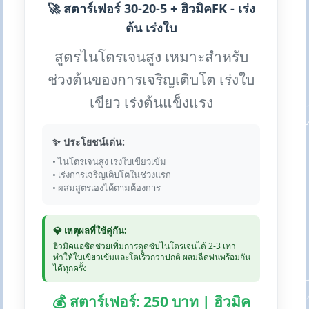
🚀 สตาร์เฟอร์ 30-20-5 + ฮิวมิคFK - เร่ง
ต้น เร่งใบ
สูตรไนโตรเจนสูง เหมาะสำหรับ
ช่วงต้นของการเจริญเติบโต เร่งใบ
เขียว เร่งต้นแข็งแรง
✨ ประโยชน์เด่น:
• ไนโตรเจนสูง เร่งใบเขียวเข้ม
• เร่งการเจริญเติบโตในช่วงแรก
• ผสมสูตรเองได้ตามต้องการ
💎 เหตุผลที่ใช้คู่กัน:
ฮิวมิคแอซิดช่วยเพิ่มการดูดซับไนโตรเจนได้ 2-3 เท่า
ทำให้ใบเขียวเข้มและโตเร็วกว่าปกติ ผสมฉีดพ่นพร้อมกัน
ได้ทุกครั้ง
💰 สตาร์เฟอร์: 250 บาท | ฮิวมิค