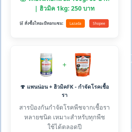
| ฮิวมิค 1kg: 250 บาท
🛒 สั่งซื้อไทอะมีทอกแซม:
Lazada
Shopee
+
🍄 แพนน่อน + ฮิวมิคFK - กำจัดโรคเชื้อ
รา
สารป้องกันกำจัดโรคพืชจากเชื้อรา
หลายชนิด เหมาะสำหรับทุกพืช
ใช้ได้ตลอดปี