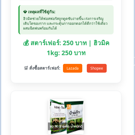
💎 เหตุผลที่ใช้คู่กัน:
ฮิวมิคช่วยให้ฟอสฟอรัสถูกดูดซับง่ายขึ้น เร่งการเจริญ
เติบโตของราก และกระตุ้นการออกดอกได้ดีกว่าใช้เดี่ยว
ผสมฉีดพ่นพร้อมกันได้
💰 สตาร์เฟอร์: 250 บาท | ฮิวมิค
1kg: 250 บาท
🛒 สั่งซื้อสตาร์เฟอร์:
Lazada
Shopee