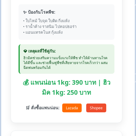
✨ ป้องกันโรคพืช:
• ใบไหม้ ใบจุด ใบติด กิ่งแห้ง
• ราน้ำค้าง ราสนิม ไปทอปธอร่า
• แอนแทรคโนส กุ้งแห้ง
💎 เหตุผลที่ใช้คู่กัน:
ฮิวมิคช่วยเสริมความแข็งแรงให้พืช ทำให้ต้านทานโรค
ได้ดีขึ้น และช่วยฟื้นฟูพืชที่เสียหายจากโรคเร็วกว่า ผสม
ฉีดพ่นพร้อมกันได้
💰 แพนน่อน 1kg: 390 บาท | ฮิว
มิค 1kg: 250 บาท
🛒 สั่งซื้อแพนน่อน:
Lazada
Shopee