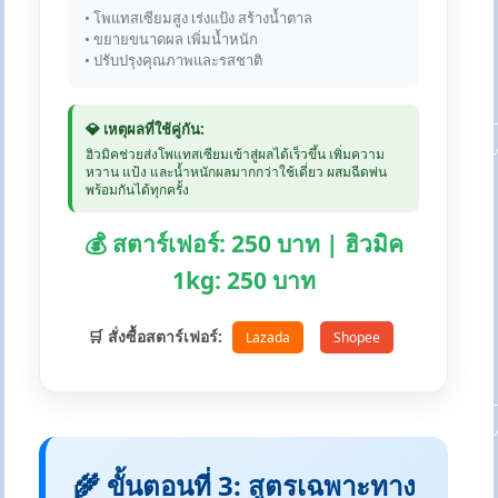
• โพแทสเซียมสูง เร่งแป้ง สร้างน้ำตาล
• ขยายขนาดผล เพิ่มน้ำหนัก
• ปรับปรุงคุณภาพและรสชาติ
💎 เหตุผลที่ใช้คู่กัน:
ฮิวมิคช่วยส่งโพแทสเซียมเข้าสู่ผลได้เร็วขึ้น เพิ่มความ
หวาน แป้ง และน้ำหนักผลมากกว่าใช้เดี่ยว ผสมฉีดพ่น
พร้อมกันได้ทุกครั้ง
💰 สตาร์เฟอร์: 250 บาท | ฮิวมิค
1kg: 250 บาท
🛒 สั่งซื้อสตาร์เฟอร์:
Lazada
Shopee
🌾 ขั้นตอนที่ 3: สูตรเฉพาะทาง