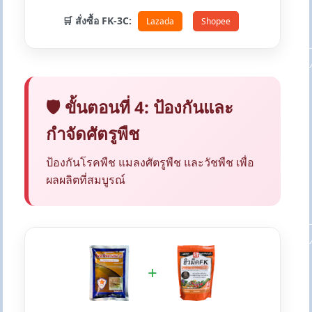
🛒 สั่งซื้อ FK-3C:
Lazada
Shopee
🛡️ ขั้นตอนที่ 4: ป้องกันและ
กำจัดศัตรูพืช
ป้องกันโรคพืช แมลงศัตรูพืช และวัชพืช เพื่อ
ผลผลิตที่สมบูรณ์
+