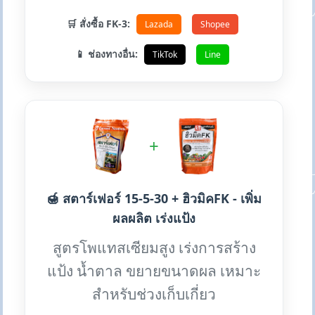
🛒 สั่งซื้อ FK-3:
Lazada
Shopee
📱 ช่องทางอื่น:
TikTok
Line
+
🍯 สตาร์เฟอร์ 15-5-30 + ฮิวมิคFK - เพิ่ม
ผลผลิต เร่งแป้ง
สูตรโพแทสเซียมสูง เร่งการสร้าง
แป้ง น้ำตาล ขยายขนาดผล เหมาะ
สำหรับช่วงเก็บเกี่ยว