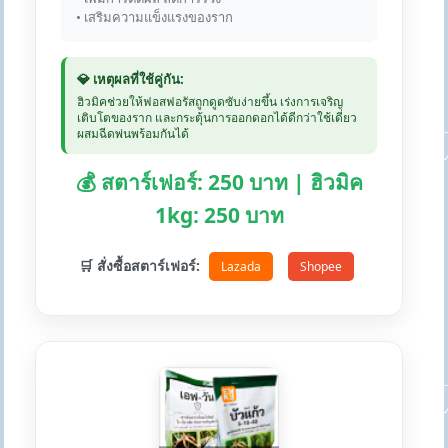
• เสริมความแข็งแรงของราก
💎 เหตุผลที่ใช้คู่กัน:
ฮิวมิคช่วยให้ฟอสฟอรัสถูกดูดซับง่ายขึ้น เร่งการเจริญ
เติบโตของราก และกระตุ้นการออกดอกได้ดีกว่าใช้เดี่ยว
ผสมฉีดพ่นพร้อมกันได้
💰 สตาร์เฟอร์: 250 บาท | ฮิวมิค
1kg: 250 บาท
🛒 สั่งซื้อสตาร์เฟอร์:
Lazada
Shopee