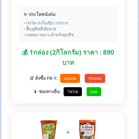
✨ ประโยชน์เด่น:
• เร่งโต เร่งใบเขียว เร่งราก
• ฟื้นฟูพืชที่เสียหาย
• เร่งดอก เหมาะสำหรับทุกพืช
💰 1กล่อง (2กิโลกรัม) ราคา : 890
บาท
🛒 สั่งซื้อ FK-1:
Lazada
Shopee
📱 ช่องทางอื่น:
TikTok
Line
+