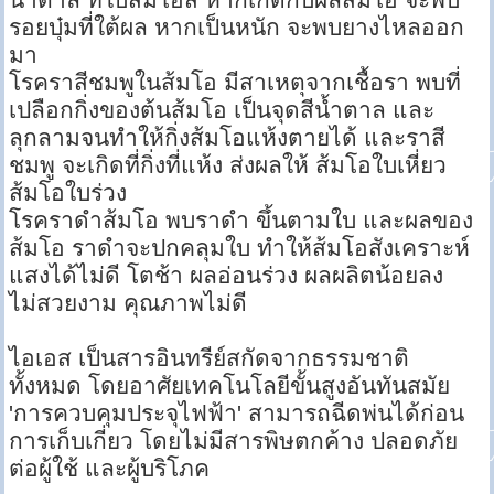
รอยบุ๋มที่ใต้ผล หากเป็นหนัก จะพบยางไหลออก
มา
โรคราสีชมพูในส้มโอ มีสาเหตุจากเชื้อรา พบที่
เปลือกกิ่งของต้นส้มโอ เป็นจุดสีน้ำตาล และ
ลุกลามจนทำให้กิ่งส้มโอแห้งตายได้ และราสี
ชมพู จะเกิดที่กิ่งที่แห้ง ส่งผลให้ ส้มโอใบเหี่ยว
ส้มโอใบร่วง
โรคราดำส้มโอ พบราดำ ขึ้นตามใบ และผลของ
ส้มโอ ราดำจะปกคลุมใบ ทำให้ส้มโอสังเคราะห์
แสงได้ไม่ดี โตช้า ผลอ่อนร่วง ผลผลิตน้อยลง
ไม่สวยงาม คุณภาพไม่ดี
ไอเอส เป็นสารอินทรีย์สกัดจากธรรมชาติ
ทั้งหมด โดยอาศัยเทคโนโลยีขั้นสูงอันทันสมัย
'การควบคุมประจุไฟฟ้า' สามารถฉีดพ่นได้ก่อน
การเก็บเกี่ยว โดยไม่มีสารพิษตกค้าง ปลอดภัย
ต่อผู้ใช้ และผู้บริโภค