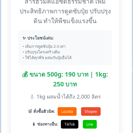
สารฮิวมิคแอซิดธรรมชาติ เพิ่ม
ประสิทธิภาพการดูดซับปุ๋ย ปรับปรุง
ดิน ทำให้พืชแข็งแรงขึ้น
✨ ประโยชน์เด่น:
• เพิ่มการดูดซับปุ๋ย 2-3 เท่า
• ปรับปรุงโครงสร้างดิน
• ใช้ได้ทุกพืช ผสมกับปุ๋ยอื่นได้
💰 ขนาด 500g: 190 บาท | 1kg:
250 บาท
💧 1kg ผสมน้ำได้ถึง 2,000 ลิตร
🛒 สั่งซื้อฮิวมิค:
Lazada
Shopee
📱 ช่องทางอื่น:
TikTok
Line