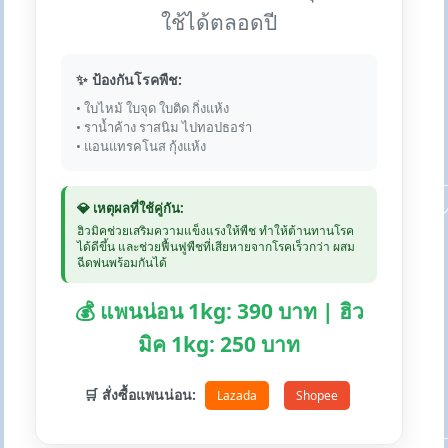
ใช้ได้ตลอดปี
✨ ป้องกันโรคพืช:
• ใบไหม้ ใบจุด ใบติด กิ่งแห้ง
• ราน้ำค้าง ราสนิม ไปทอปธอร่า
• แอนแทรคโนส กุ้งแห้ง
💎 เหตุผลที่ใช้คู่กัน:
ฮิวมิคช่วยเสริมความแข็งแรงให้พืช ทำให้ต้านทานโรค
ได้ดีขึ้น และช่วยฟื้นฟูพืชที่เสียหายจากโรคเร็วกว่า ผสม
ฉีดพ่นพร้อมกันได้
💰 แพนน่อน 1kg: 390 บาท | ฮิว
มิค 1kg: 250 บาท
🛒 สั่งซื้อแพนน่อน:
Lazada
Shopee