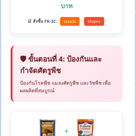
บาท
🛒 สั่งซื้อ FK-3C:
Lazada
Shopee
🛡️ ขั้นตอนที่ 4: ป้องกันและ
กำจัดศัตรูพืช
ป้องกันโรคพืช แมลงศัตรูพืช และวัชพืช เพื่อ
ผลผลิตที่สมบูรณ์
+