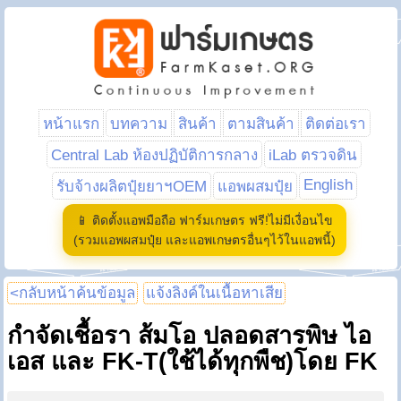
หน้าแรก
บทความ
สินค้า
ตามสินค้า
ติดต่อเรา
Central Lab ห้องปฏิบัติการกลาง
iLab ตรวจดิน
English
รับจ้างผลิตปุ๋ยยาฯOEM
แอพผสมปุ๋ย
📱 ติดตั้งแอพมือถือ ฟาร์มเกษตร ฟรี!ไม่มีเงื่อนไข
(รวมแอพผสมปุ๋ย และแอพเกษตรอื่นๆไว้ในแอพนี้)
<กลับหน้าค้นข้อมูล
แจ้งลิงค์ในเนื้อหาเสีย
กำจัดเชื้อรา ส้มโอ ปลอดสารพิษ ไอ
เอส และ FK-T(ใช้ได้ทุกพืช)โดย FK