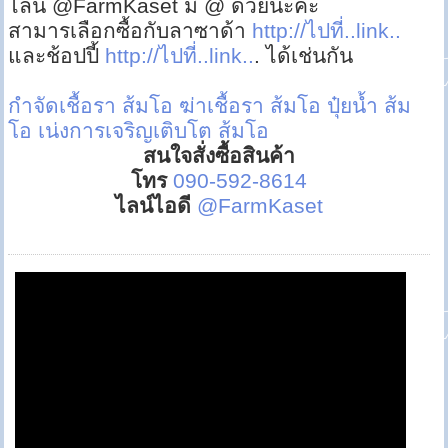
ไลน์ @FarmKaset มี @ ด้วยนะคะ
สามารเลือกซื้อกับลาซาด้า
http://ไปที่..link..
และช้อปปี้
http://ไปที่..link..
. ได้เช่นกัน
กำจัดเชื้อรา ส้มโอ
ฆ่าเชื้อรา ส้มโอ
ปุ๋ยน้ำ ส้ม
โอ
เน่งการเจริญเติบโต ส้มโอ
สนใจสั่งซื้อสินค้า
โทร
090-592-8614
ไลน์ไอดี
@FarmKaset