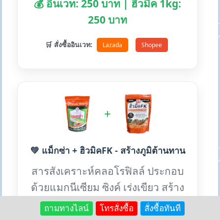
💰 อินเวท: 250 บาท | ฮิวมิค 1kg:
250 บาท
🛒 สั่งซื้ออินเวท:
Lazada
Shopee
+
💚 แม็กซ่า + ฮิวมิคFK - สร้างภูมิต้านทาน
สารสังเคราะห์คลอโรฟิลล์ ประกอบ
ด้วยแมกนีเซียม ซิงค์ เร่งเขียว สร้าง
ภูมิต้านทานโรค
ถามทางไลน์
โทรสั่งซื้อ
สั่งซื้อทันที