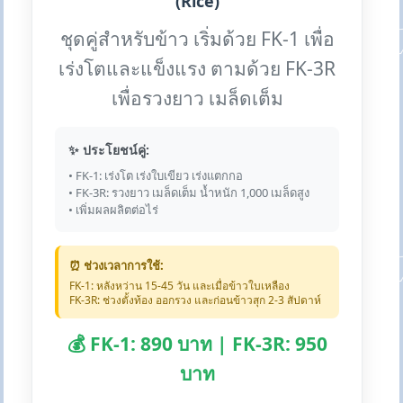
(Rice)
ชุดคู่สำหรับข้าว เริ่มด้วย FK-1 เพื่อ
เร่งโตและแข็งแรง ตามด้วย FK-3R
เพื่อรวงยาว เมล็ดเต็ม
✨ ประโยชน์คู่:
• FK-1: เร่งโต เร่งใบเขียว เร่งแตกกอ
• FK-3R: รวงยาว เมล็ดเต็ม น้ำหนัก 1,000 เมล็ดสูง
• เพิ่มผลผลิตต่อไร่
⏰ ช่วงเวลาการใช้:
FK-1: หลังหว่าน 15-45 วัน และเมื่อข้าวใบเหลือง
FK-3R: ช่วงตั้งท้อง ออกรวง และก่อนข้าวสุก 2-3 สัปดาห์
💰 FK-1: 890 บาท | FK-3R: 950
บาท