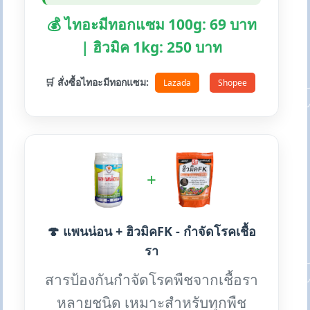
💰 ไทอะมีทอกแซม 100g: 69 บาท
| ฮิวมิค 1kg: 250 บาท
🛒 สั่งซื้อไทอะมีทอกแซม:
Lazada
Shopee
+
🍄 แพนน่อน + ฮิวมิคFK - กำจัดโรคเชื้อ
รา
สารป้องกันกำจัดโรคพืชจากเชื้อรา
หลายชนิด เหมาะสำหรับทุกพืช