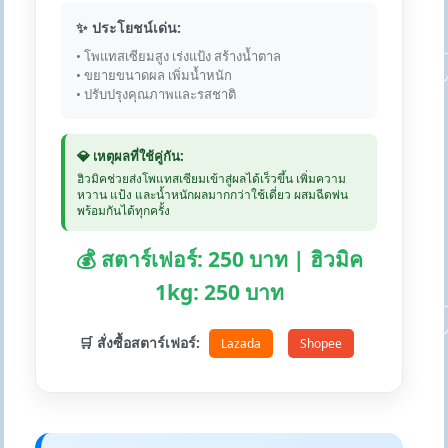
✨ ประโยชน์เด่น:
• โพแทสเซียมสูง เร่งแป้ง สร้างน้ำตาล
• ขยายขนาดผล เพิ่มน้ำหนัก
• ปรับปรุงคุณภาพและรสชาติ
💎 เหตุผลที่ใช้คู่กัน:
ฮิวมิคช่วยส่งโพแทสเซียมเข้าสู่ผลได้เร็วขึ้น เพิ่มความ
หวาน แป้ง และน้ำหนักผลมากกว่าใช้เดี่ยว ผสมฉีดพ่น
พร้อมกันได้ทุกครั้ง
💰 สตาร์เฟอร์: 250 บาท | ฮิวมิค
1kg: 250 บาท
🛒 สั่งซื้อสตาร์เฟอร์:
Lazada
Shopee