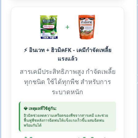
+
⚡ อินเวท + ฮิวมิคFK - เคมีกำจัดเพลี้ย
แรงแล้ว
สารเคมีประสิทธิภาพสูง กำจัดเพลี้ย
ทุกชนิด ใช้ได้ทุกพืช สำหรับการ
ระบาดหนัก
💎 เหตุผลที่ใช้คู่กัน:
ฮิวมิคช่วยลดความเครียดของพืชจากสารเคมี และช่วย
ฟื้นฟูพืชหลังการฉีดพ่นให้แข็งแรงเร็วขึ้น ผสมฉีดพ่น
พร้อมกันได้