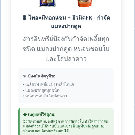
🐛 ไทอะมีทอกแซม + ฮิวมิคFK - กำจัด
แมลงปากดูด
สารอินทรีย์ป้องกันกำจัดเพลี้ยทุก
ชนิด แมลงปากดูด หนอนชอนใบ
และโล่ปลาดาว
✨ ป้องกันศัตรูพืช:
• เพลี้ยไฟ เพลี้ยแป้ง เพลี้ยไก่แจ้
• แมลงปากดูดทุกชนิด
• หนอนชอนใบ โล่ปลาดาว
💎 เหตุผลที่ใช้คู่กัน:
ฮิวมิคช่วยเพิ่มประสิทธิภาพการติดผิวใบ ทำให้สารกำจัด
แมลงทำงานได้นานขึ้น และช่วยฟื้นฟูพืชหลังถูกแมลง
ทำลาย ผสมฉีดพ่นพร้อมกันได้