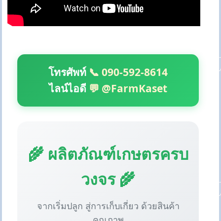
โทรศัพท์
📞 090-592-8614
ไลน์ไอดี
💬 @FarmKaset
🌾 ผลิตภัณฑ์เกษตรครบ
วงจร 🌾
จากเริ่มปลูก สู่การเก็บเกี่ยว ด้วยสินค้า
คุณภาพ