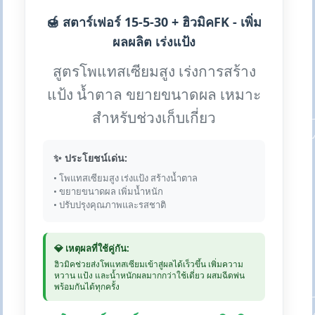
🍯 สตาร์เฟอร์ 15-5-30 + ฮิวมิคFK - เพิ่ม
ผลผลิต เร่งแป้ง
สูตรโพแทสเซียมสูง เร่งการสร้าง
แป้ง น้ำตาล ขยายขนาดผล เหมาะ
สำหรับช่วงเก็บเกี่ยว
✨ ประโยชน์เด่น:
• โพแทสเซียมสูง เร่งแป้ง สร้างน้ำตาล
• ขยายขนาดผล เพิ่มน้ำหนัก
• ปรับปรุงคุณภาพและรสชาติ
💎 เหตุผลที่ใช้คู่กัน:
ฮิวมิคช่วยส่งโพแทสเซียมเข้าสู่ผลได้เร็วขึ้น เพิ่มความ
หวาน แป้ง และน้ำหนักผลมากกว่าใช้เดี่ยว ผสมฉีดพ่น
พร้อมกันได้ทุกครั้ง