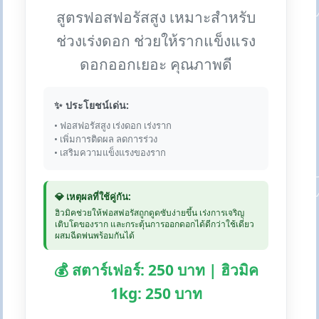
สูตรฟอสฟอรัสสูง เหมาะสำหรับ
ช่วงเร่งดอก ช่วยให้รากแข็งแรง
ดอกออกเยอะ คุณภาพดี
✨ ประโยชน์เด่น:
• ฟอสฟอรัสสูง เร่งดอก เร่งราก
• เพิ่มการติดผล ลดการร่วง
• เสริมความแข็งแรงของราก
💎 เหตุผลที่ใช้คู่กัน:
ฮิวมิคช่วยให้ฟอสฟอรัสถูกดูดซับง่ายขึ้น เร่งการเจริญ
เติบโตของราก และกระตุ้นการออกดอกได้ดีกว่าใช้เดี่ยว
ผสมฉีดพ่นพร้อมกันได้
💰 สตาร์เฟอร์: 250 บาท | ฮิวมิค
1kg: 250 บาท