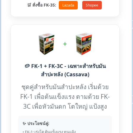
🛒 สั่งซื้อ FK-3S:
Lazada
Shopee
+
🥔 FK-1 + FK-3C - เฉพาะสำหรับมัน
สำปะหลัง (Cassava)
ชุดคู่สำหรับมันสำปะหลัง เริ่มด้วย
FK-1 เพื่อต้นแข็งแรง ตามด้วย FK-
3C เพื่อหัวมันดก โตใหญ่ แป้งสูง
✨ ประโยชน์คู่:
• FK-1: เร่งโต ต้นแข็งแรง ทนแล้ง