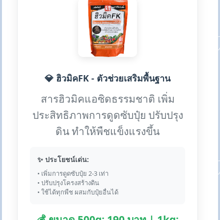
💎 ฮิวมิคFK - ตัวช่วยเสริมพื้นฐาน
สารฮิวมิคแอซิดธรรมชาติ เพิ่ม
ประสิทธิภาพการดูดซับปุ๋ย ปรับปรุง
ดิน ทำให้พืชแข็งแรงขึ้น
✨ ประโยชน์เด่น:
• เพิ่มการดูดซับปุ๋ย 2-3 เท่า
• ปรับปรุงโครงสร้างดิน
• ใช้ได้ทุกพืช ผสมกับปุ๋ยอื่นได้
💰 ขนาด 500g: 190 บาท | 1kg: