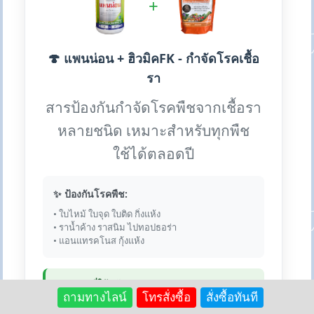
+
🍄 แพนน่อน + ฮิวมิคFK - กำจัดโรคเชื้อ
รา
สารป้องกันกำจัดโรคพืชจากเชื้อรา
หลายชนิด เหมาะสำหรับทุกพืช
ใช้ได้ตลอดปี
✨ ป้องกันโรคพืช:
• ใบไหม้ ใบจุด ใบติด กิ่งแห้ง
• ราน้ำค้าง ราสนิม ไปทอปธอร่า
• แอนแทรคโนส กุ้งแห้ง
💎 เหตุผลที่ใช้คู่กัน:
ถามทางไลน์
โทรสั่งซื้อ
สั่งซื้อทันที
ฮิวมิคช่วยเสริมความแข็งแรงให้พืช ทำให้ต้านทานโรค
ได้ดีขึ้น และช่วยฟื้นฟูพืชที่เสียหายจากโรคเร็วกว่า ผสม