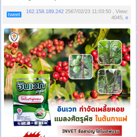
162.158.189.242
2567/02/23 11:03:50 , View:
tweet
4045,
e