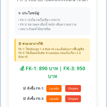
✨ ประโยชน์คู่:
• FK-1: เร่งโต เร่งใบเขียว เร่งราก
• FK-3: ขยายผล เพิ่มน้ำหนัก เพิ่มความหวาน
• เหมาะกับผลไม้ทุกชนิด
⏰ ช่วงเวลาการใช้:
FK-1: ใช้หลังปลูก 1-4 สัปดาห์ และเมื่อต้องการฟื้นฟูพืช
FK-3: ใช้เมื่อผลเริ่มติด ช่วงผลอ่อน ก่อนเก็บเกี่ยว 2-4
สัปดาห์
💰 FK-1: 890 บาท | FK-3: 950
บาท
🛒 สั่งซื้อ FK-1:
Lazada
Shopee
🛒 สั่งซื้อ FK-3:
Lazada
Shopee