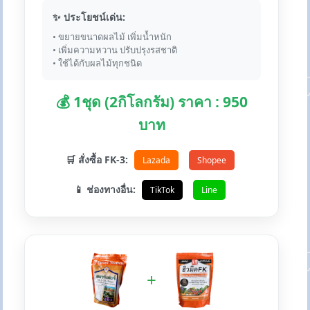
✨ ประโยชน์เด่น:
• ขยายขนาดผลไม้ เพิ่มน้ำหนัก
• เพิ่มความหวาน ปรับปรุงรสชาติ
• ใช้ได้กับผลไม้ทุกชนิด
💰 1ชุด (2กิโลกรัม) ราคา : 950
บาท
🛒 สั่งซื้อ FK-3:
Lazada
Shopee
📱 ช่องทางอื่น:
TikTok
Line
+