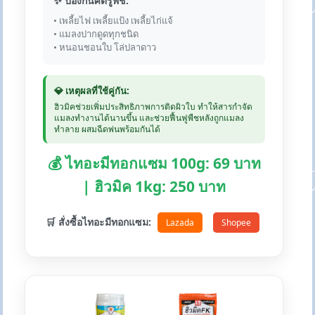
✨ ป้องกันศัตรูพืช:
• เพลี้ยไฟ เพลี้ยแป้ง เพลี้ยไก่แจ้
• แมลงปากดูดทุกชนิด
• หนอนชอนใบ โล่ปลาดาว
💎 เหตุผลที่ใช้คู่กัน:
ฮิวมิคช่วยเพิ่มประสิทธิภาพการติดผิวใบ ทำให้สารกำจัด
แมลงทำงานได้นานขึ้น และช่วยฟื้นฟูพืชหลังถูกแมลง
ทำลาย ผสมฉีดพ่นพร้อมกันได้
💰 ไทอะมีทอกแซม 100g: 69 บาท
| ฮิวมิค 1kg: 250 บาท
🛒 สั่งซื้อไทอะมีทอกแซม:
Lazada
Shopee