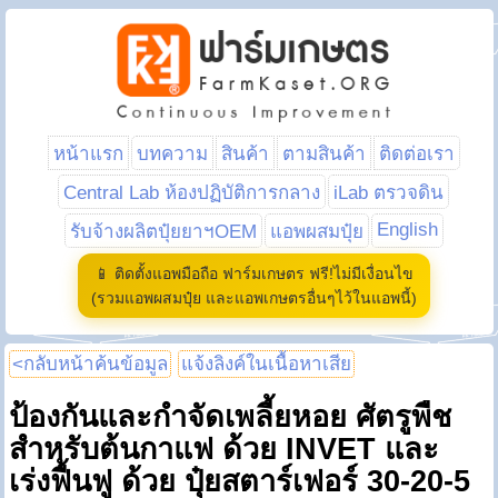
หน้าแรก
บทความ
สินค้า
ตามสินค้า
ติดต่อเรา
Central Lab ห้องปฏิบัติการกลาง
iLab ตรวจดิน
English
รับจ้างผลิตปุ๋ยยาฯOEM
แอพผสมปุ๋ย
📱 ติดตั้งแอพมือถือ ฟาร์มเกษตร ฟรี!ไม่มีเงื่อนไข
(รวมแอพผสมปุ๋ย และแอพเกษตรอื่นๆไว้ในแอพนี้)
<กลับหน้าค้นข้อมูล
แจ้งลิงค์ในเนื้อหาเสีย
ป้องกันและกำจัดเพลี้ยหอย ศัตรูพืช
สำหรับต้นกาแฟ ด้วย INVET และ
เร่งฟื้นฟู ด้วย ปุ๋ยสตาร์เฟอร์ 30-20-5