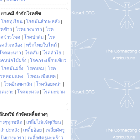
ยาเคมี กำจัดโรคพืช
|
โรคทุเรียน
|
โรคมันสำปะหลัง
|
รคข้าว
|
โรคยางพารา
|
โรค
รคข้าวโพด
|
โรคปาล์ม
|
โรค
รคถั่วเหลือง
|
พริกไทยใบไหม้
|
โรคมะนาว
|
โรคส้ม
|
โรคลำไย
|
คหน่อไม้ฝรั่ง
|
โรคกระเจี๊ยบเขียว
|
โรคมันฝรั่ง
|
โรคหอม
|
โรค
โรคหอมแดง
|
โรคมะเขือเทศ
|
|
โรคอินทผาลัม
|
โรคน้อยหน่า
|
รคเงาะ
|
โรคมะม่วง
|
โรคมะขาม
อินทรีย์ กำจัดเพลี้ยต่างๆ
่างๆทุกชนิด
|
เพลี้ยไก่แจ้ทุเรียน
|
ันสำปะหลัง
|
เพลี้ยอ้อย
|
เพลี้ยศัตรู
ยแป้งยางพารา
|
เพลี้ยศัตรูมะพร้าว
|