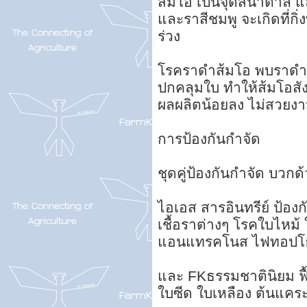
ส้มโอ เป็นจุดสีน้ำตาล 
และราสีชมพู จะเกิดที่กิ่
ร่วง
โรคราดำส้มโอ พบราดำ
ปกคลุมใบ ทำให้ส้มโอสัง
ผลผลิตน้อยลง ไม่สวยงา
การป้องกันกำจัด
ชุดคู่ป้องกันกำจัด บวกด้
ไอเอส สารอินทรีย์ ป้องกั
เชื้อราต่างๆ โรคใบไหม้
แอนแทรคโนส ไฟทอปโธ
และ FKธรรมชาตินิยม ฟื้
ใบซีด ใบเหลือง ต้นแค