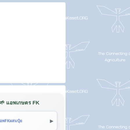
🌱 แอพเกษตร FK
▶
อพFKผสมปุ๋ย