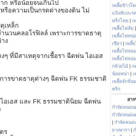
มาก หรือน้อยจนเกินไป
เพลี้ยข้าวโ
 หรือความเป็นกรดด่างของดิน ไม่
แป้งสับปะร
พริกไทย
|
เ
ตุเหล็ก
เพลี้ยไฟส้ม
ดจำนวนคลอโรฟิลล์ เพราะการขาดธาตุ
เพลี้ยไฟหน่อ
่าง
เขียว
|
เพลี้
เพลี้ยไฟหอม
 ที่มีสาเหตุจากเชื้อรา ฉีดพ่น ไอเอส
เพลี้ยไฟหอ
กล้วยไม้
|
เพ
น้อยหน่า
|
เ
กการขาดธาตุต่างๆ ฉีดพ่น FK ธรรมชาติ
เพลี้ยจักจั่น
พริก
สารช
ไอเอส และ FK ธรรมชาตินิยม ฉีดพ่น
กำจัดหนอนศ
ว
กำจัดหนอนม
|
กำจัดหนอ
ยางพารา
|
ก
ิตร