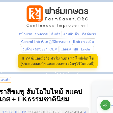
หน้าแรก
บทความ
สินค้า
ตามสินค้า
ติดต่อเรา
Central Lab ห้องปฏิบัติการกลาง
iLab ตรวจดิน
รับจ้างผลิตปุ๋ยยาฯOEM
แอพผสมปุ๋ย
English
📱 ติดตั้งแอพมือถือ ฟาร์มเกษตร ฟรี!ไม่มีเงื่อนไข
(รวมแอพผสมปุ๋ย และแอพเกษตรอื่นๆไว้ในแอพนี้)
้อหาเสีย
 ราสีชมพู ส้มโอใบไหม้ สแคป
อเอส + FKธรรมชาตินิยม
🌱
แ
172.68.106.115
2564/09/10 08:12:29 , View: 4164,
e