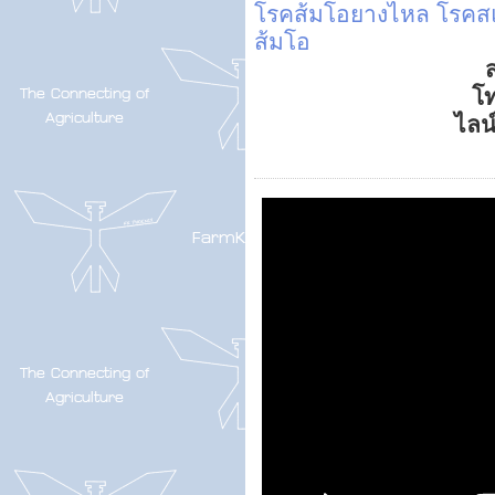
โรคส้มโอยางไหล
โรคส
ส้มโอ
ส
โ
ไลน