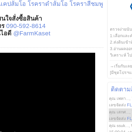
แคปส้มโอ
โรคราดำส้มโอ
โรคราสีชมพู
นใจสั่งซื้อสินค้า
ทร
090-592-8614
ตรวจง่ายนั
์ไอดี
@FarmKaset
1.เลือกและ
2.ส่งดินเข้า
3.อ่านผลออน
วิเคราะห์ ไปต
→เริ่มกันเล
[มีชุดโปรฯแ
ติดตามสิ
คุณ เพทา...
,
เลขจัดส่ง
F
คุณ เสกศ...
,
เลขจัดส่ง
F
คุณ ssuk...
,
15:00:04
, เ