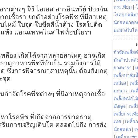
กระเทียม
|
้อราต่างๆ ใช้ ไอเอส สารอินทรีย์ ป้องกัน
โรคจุดสนิมก
จากเชื้อรา ยกตัวอย่างโรคพืช ที่มีสาเหตุ
น้อยหน่าดอก
ใบไหม้ ใบจุด ใบขีดสีน้ำต้าง โรคใบติด
มะม่วงใบไห
ุ้งแห้ง แอนแทรคโนส ไฟท็อปโธร่า
ย
กำจัดเพลี้ยต
เหลือง เกิดได้จากหลายสาเหตุ อาจเกิด
มันสำปะหลั
ตุอาหารพืชที่จำเป็น รวมถึงการให้
ยางพารา
|
เ
 ซึ่งการพิจารณาสาเหตุนั้น ต้องสังเกตุ
เพลี้ยปาล์มน
ะจุด
เหลือง
|
เพลี
มะนาว
|
เพล
ันกำจัดโรคพืชต่างๆ ที่มีสาเหตุจากเชื้อ
เพลี้ยหน่อไม้
มังคุด
|
เพลี้
เพลี้ยกระเที
หาโรคพืช ที่เกิดจากการขาดธาตุ
เทศ
|
เพลี้ย
สริมการเจริญเติบโต ตลอดไปถึง การส่ง
น้อยหน่า
|
เ
|
เพลี้ยมะข