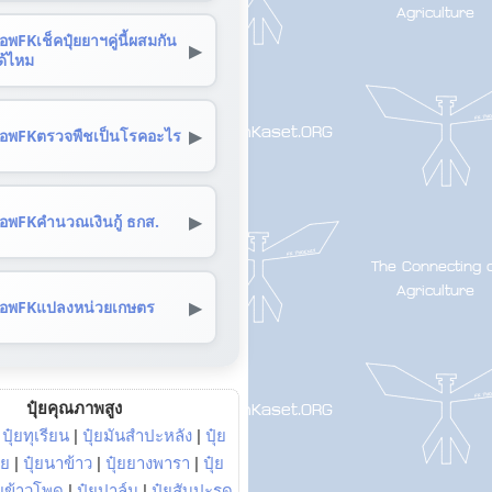
อพFKเช็คปุ๋ยยาฯคู่นี้ผสมกัน
▶
ด้ไหม
▶
อพFKตรวจพืชเป็นโรคอะไร
▶
อพFKคำนวณเงินกู้ ธกส.
▶
อพFKแปลงหน่วยเกษตร
ปุ๋ยคุณภาพสูง
|
ปุ๋ยทุเรียน
|
ปุ๋ยมันสำปะหลัง
|
ปุ๋ย
อย
|
ปุ๋ยนาข้าว
|
ปุ๋ยยางพารา
|
ปุ๋ย
๋ยข้าวโพด
|
ปุ๋ยปาล์ม
|
ปุ๋ยสับปะรด