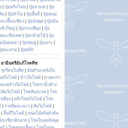
ง
|
ปุ๋ยพริกไทย
|
ปุ๋ยกาแฟ
|
ปุ๋ย
ส้ม
|
ปุ๋ยลำไย
|
ปุ๋ยลิ้นจี่
|
ปุ๋ยหน่อ
กระเจี๊ยบเขียว
|
ปุ๋ยมังคุด
|
ปุ๋ยมัน
มหัวใหญ่
|
ปุ๋ยกระเทียม
|
ปุ๋ย
ุ๋ยมะเขือเทศ
|
ปุ๋ยกล้วยไม้
|
ปุ๋ย
ุ๋ยน้อยหน่า
|
ปุ๋ยชมพู่
|
ปุ๋ยเงาะ
|
ปุ๋ยมะขาม
|
ปุ๋ยพริก
ยาอินทรีย์แก้โรคพืช
|
ทุเรียนใบติด
|
มันสำปะหลังใบ
อยใบไหม้
|
ข้าวใบไหม้
|
ยางพารา
คมะพร้าวใบไหม้
|
โรคราน้ำค้าง
าล์มใบไหม้
|
โรคสับปะรด
|
โรค
วเหลือง
|
พริกไทยใบไหม้
|
โรค
้
|
ราสนิมมะนาว
|
ส้มใบไหม้
|
|
ลิ้นจี่ใบไหม้
|
หน่อไม้ฝรั่งลำต้น
ี๊ยบเขียวฝักลาย
|
โรคใบจุดมังคุด
หม้
|
โรคหอมเลื้อย
|
โรคใบจุด