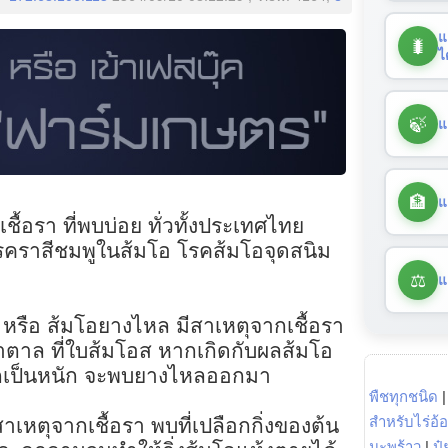
แ
🐛
ไ
🍃
แ
🏦
แ
ชื้อรา ที่พบบ่อย ทั่วทั้งประเทศไทย
รคราสีชมพูในส้มโอ โรคส้มโอจุดสนิม
⚖️
แ
 หรือ ส้มโอยางไหล มีสาเหตุจากเชื้อรา
ำตาล ที่ใบส้มโอส หากเกิดกับผลส้มโอ
หากเป็นหนัก จะพบยางไหลออกมา
พืชทุกชนิด
สำหรับไร่อ้
เหตุจากเชื้อรา พบที่เปลือกกิ่งของต้น
มะพร้าว
|
ปุ