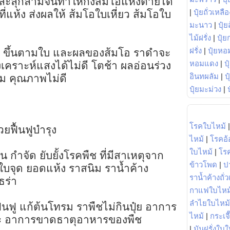
และลุกลามจนทำให้กิ่งส้มโอแห้งตายได้
|
ปุ๋ยถั่วเหลือ
งที่แห้ง ส่งผลให้ ส้มโอใบเหี่ยว ส้มโอใบ
มะนาว
|
ปุ๋ย
ไม้ฝรั่ง
|
ปุ๋ย
ฝรั่ง
|
ปุ๋ยหอ
 ขึ้นตามใบ และผลของส้มโอ ราดำจะ
หอมแดง
|
ป
เคราะห์แสงได้ไม่ดี โตช้า ผลอ่อนร่วง
อินทผลัม
|
ป
ม คุณภาพไม่ดี
ปุ๋ยมะม่วง
|
โรคใบไหม้
วยฟื้นฟูบำรุง
ไหม้
|
โรคอ้
ใบไหม้
|
โร
น กำจัด ยับยั้งโรคพืช ที่มีสาเหตุจาก
ข้าวโพด
|
ป
 ใบจุด ยอดแห้ง ราสนิม ราน้ำค้าง
ราน้ำค้างถั่
ร่า
กาแฟใบไหม
ลำไยใบไหม้
นฟู แก้ต้นโทรม ราพืชไม่กินปุ๋ย อาการ
ไหม้
|
กระเจ
ระ อาการขาดธาตุอาหารของพืช
|
มันฝรั่งใบใ