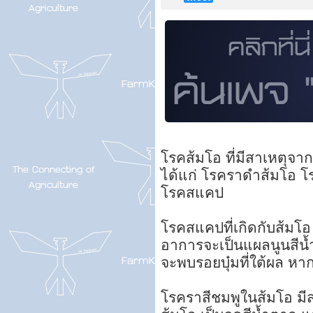
โรคส้มโอ ที่มีสาเหตุจากเ
ได้แก่ โรคราดำส้มโอ โ
โรคสแคป
โรคสแคปที่เกิดกับส้มโอ
อาการจะเป็นแผลนูนสีน้
จะพบรอยบุ๋มที่ใต้ผล 
โรคราสีชมพูในส้มโอ มีสา