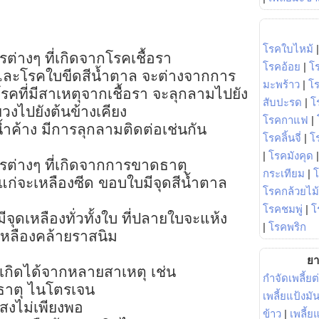
โรคใบไหม้
่างๆ ที่เกิดจากโรคเชื้อรา
โรคอ้อย
|
โ
และโรคใบขีดสีน้ำตาล จะต่างจากการ
มะพร้าว
|
โ
 โรคที่มีสาเหตุจากเชื้อรา จะลุกลามไปยัง
สับปะรด
|
โ
งไปยังต้นข้างเคียง
โรคกาแฟ
|
้ำค้าง มีการลุกลามติดต่อเช่นกัน
โรคลิ้นจี่
|
โร
|
โรคมังคุด
ต่างๆ ที่เกิดจากการขาดธาตุ
กระเทียม
|
แก่จะเหลืองซีด ขอบใบมีจุดสีน้ำตาล
โรคกล้วยไม้
โรคชมพู่
|
โ
จุดเหลืองทั่วทั้งใบ ที่ปลายใบจะแห้ง
|
โรคพริก
ดเหลืองคล้ายราสนิม
ยา
เกิดได้จากหลายสาเหตุ เช่น
กำจัดเพลี้ยต
ธาตุ ไนโตรเจน
เพลี้ยแป้งม
แสงไม่เพียงพอ
ข้าว
|
เพลี้