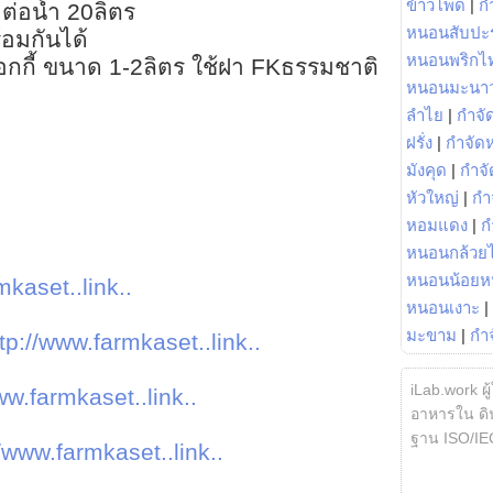
ข้าวโพด
|
ก
ต่อน้ำ 20ลิตร
หนอนสับปะ
อมกันได้
หนอนพริกไ
ฟ็อกกี้ ขนาด 1-2ลิตร ใช้ฝา FKธรรมชาติ
หนอนมะนา
ลำไย
|
กำจัด
ฝรั่ง
|
กำจัด
มังคุด
|
กำจั
หัวใหญ่
|
กำ
หอมแดง
|
ก
หนอนกล้วยไ
หนอนน้อยห
mkaset..link..
หนอนเงาะ
|
มะขาม
|
กำ
tp://www.farmkaset..link..
iLab.work ผู
ww.farmkaset..link..
อาหารใน ดิน
ฐาน ISO/IE
//www.farmkaset..link..