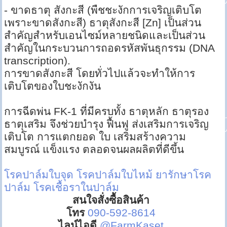
- ขาดธาตุ สังกะสี (พืชชะงักการเจริญเติบโต
เพราะขาดสังกะสี) ธาตุสังกะสี [Zn] เป็นส่วน
สำคัญสำหรับเอนไซม์หลายชนิดและเป็นส่วน
สำคัญในกระบวนการถอดรหัสพันธุกรรม (DNA
transcription).
การขาดสังกะสี โดยทั่วไปแล้วจะทำให้การ
เติบโตของใบชะงักงัน
การฉีดพ่น FK-1 ที่มีครบทั้ง ธาตุหลัก ธาตุรอง
ธาตุเสริม จึงช่วยบำรุง ฟื้นฟู ส่งเสริมการเจริญ
เติบโต การแตกยอด ใบ เสริมสร้างความ
สมบูรณ์ แข็งแรง ตลอดจนผลผลิตที่ดีขึ้น
โรคปาล์มใบจุด
โรคปาล์มใบไหม้
ยารักษาโรค
ปาล์ม
โรคเชื้อราในปาล์ม
สนใจสั่งซื้อสินค้า
โทร
090-592-8614
ไลน์ไอดี
@FarmKaset