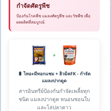
กำจัดศัตรูพืช
ป้องกันโรคพืช แมลงศัตรูพืช และวัชพืช เพื่อ
ผลผลิตที่สมบูรณ์
+
🐛 ไทอะมีทอกแซม + ฮิวมิคFK - กำจัด
แมลงปากดูด
สารอินทรีย์ป้องกันกำจัดเพลี้ยทุก
ชนิด แมลงปากดูด หนอนชอนใบ
และโล่ปลาดาว