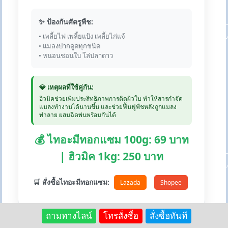
✨ ป้องกันศัตรูพืช:
• เพลี้ยไฟ เพลี้ยแป้ง เพลี้ยไก่แจ้
• แมลงปากดูดทุกชนิด
• หนอนชอนใบ โล่ปลาดาว
💎 เหตุผลที่ใช้คู่กัน:
ฮิวมิคช่วยเพิ่มประสิทธิภาพการติดผิวใบ ทำให้สารกำจัด
แมลงทำงานได้นานขึ้น และช่วยฟื้นฟูพืชหลังถูกแมลง
ทำลาย ผสมฉีดพ่นพร้อมกันได้
💰 ไทอะมีทอกแซม 100g: 69 บาท
| ฮิวมิค 1kg: 250 บาท
🛒 สั่งซื้อไทอะมีทอกแซม:
Lazada
Shopee
ถามทางไลน์
โทรสั่งซื้อ
สั่งซื้อทันที