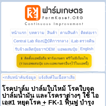
หน้าแรก
บทความ
สินค้า
ตามสินค้า
ติดต่อเรา
Central Lab ห้องปฏิบัติการกลาง
iLab ตรวจดิน
English
รับจ้างผลิตปุ๋ยยาฯOEM
แอพผสมปุ๋ย
📱 ติดตั้งแอพมือถือ ฟาร์มเกษตร ฟรี!ไม่มีเงื่อนไข
(รวมแอพผสมปุ๋ย และแอพเกษตรอื่นๆไว้ในแอพนี้)
<กลับหน้าค้นข้อมูล
แจ้งลิงค์ในเนื้อหาเสีย
โรคปาล์ม ปาล์มใบไหม้ โรคใบจุด
ปาล์มน้ำมัน และโรคราต่างๆ ใช้ ไอ
เอส1 หยุดโรค + FK-1 ฟื้นฟู บำรุง