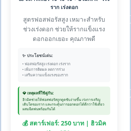
ราก เร่งดอก
สูตรฟอสฟอรัสสูง เหมาะสำหรับ
ช่วงเร่งดอก ช่วยให้รากแข็งแรง
ดอกออกเยอะ คุณภาพดี
✨ ประโยชน์เด่น:
• ฟอสฟอรัสสูง เร่งดอก เร่งราก
• เพิ่มการติดผล ลดการร่วง
• เสริมความแข็งแรงของราก
💎 เหตุผลที่ใช้คู่กัน:
ฮิวมิคช่วยให้ฟอสฟอรัสถูกดูดซับง่ายขึ้น เร่งการเจริญ
เติบโตของราก และกระตุ้นการออกดอกได้ดีกว่าใช้เดี่ยว
ผสมฉีดพ่นพร้อมกันได้
💰 สตาร์เฟอร์: 250 บาท | ฮิวมิค