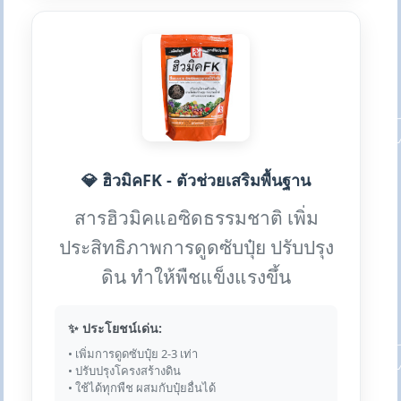
💎 ฮิวมิคFK - ตัวช่วยเสริมพื้นฐาน
สารฮิวมิคแอซิดธรรมชาติ เพิ่ม
ประสิทธิภาพการดูดซับปุ๋ย ปรับปรุง
ดิน ทำให้พืชแข็งแรงขึ้น
✨ ประโยชน์เด่น:
• เพิ่มการดูดซับปุ๋ย 2-3 เท่า
• ปรับปรุงโครงสร้างดิน
• ใช้ได้ทุกพืช ผสมกับปุ๋ยอื่นได้