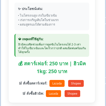
✨ ประโยชน์เด่น:
• ไนโตรเจนสูง เร่งใบเขียวเข้ม
• เร่งการเจริญเติบโตในช่วงแรก
• ผสมสูตรเองได้ตามต้องการ
💎 เหตุผลที่ใช้คู่กัน:
ฮิวมิคแอซิดช่วยเพิ่มการดูดซับไนโตรเจนได้ 2-3 เท่า
ทำให้ใบเขียวเข้มและโตเร็วกว่าปกติ ผสมฉีดพ่นพร้อมกัน
ได้ทุกครั้ง
💰 สตาร์เฟอร์: 250 บาท | ฮิวมิค
1kg: 250 บาท
🛒 สั่งซื้อสตาร์เฟอร์:
Lazada
Shopee
🛒 สั่งซื้อฮิวมิค:
Lazada
Shopee