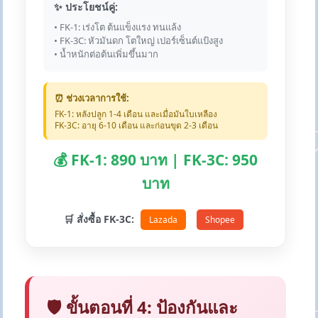
✨ ประโยชน์คู่:
• FK-1: เร่งโต ต้นแข็งแรง ทนแล้ง
• FK-3C: หัวมันดก โตใหญ่ เปอร์เซ็นต์แป้งสูง
• น้ำหนักต่อต้นเพิ่มขึ้นมาก
⏰ ช่วงเวลาการใช้:
FK-1: หลังปลูก 1-4 เดือน และเมื่อมันใบเหลือง
FK-3C: อายุ 6-10 เดือน และก่อนขุด 2-3 เดือน
💰 FK-1: 890 บาท | FK-3C: 950
บาท
🛒 สั่งซื้อ FK-3C:
Lazada
Shopee
🛡️ ขั้นตอนที่ 4: ป้องกันและ