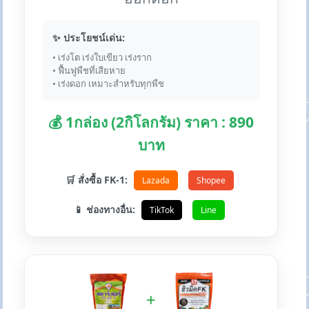
✨ ประโยชน์เด่น:
• เร่งโต เร่งใบเขียว เร่งราก
• ฟื้นฟูพืชที่เสียหาย
• เร่งดอก เหมาะสำหรับทุกพืช
💰 1กล่อง (2กิโลกรัม) ราคา : 890
บาท
🛒 สั่งซื้อ FK-1:
Lazada
Shopee
📱 ช่องทางอื่น:
TikTok
Line
+