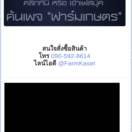
สนใจสั่งซื้อสินค้า
โทร
090-592-8614
ไลน์ไอดี
@FarmKaset