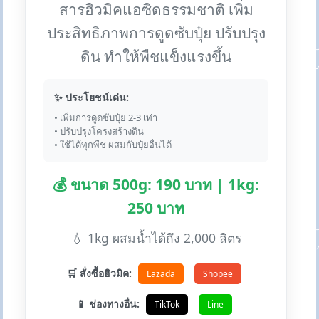
สารฮิวมิคแอซิดธรรมชาติ เพิ่ม
ประสิทธิภาพการดูดซับปุ๋ย ปรับปรุง
ดิน ทำให้พืชแข็งแรงขึ้น
✨ ประโยชน์เด่น:
• เพิ่มการดูดซับปุ๋ย 2-3 เท่า
• ปรับปรุงโครงสร้างดิน
• ใช้ได้ทุกพืช ผสมกับปุ๋ยอื่นได้
💰 ขนาด 500g: 190 บาท | 1kg:
250 บาท
💧 1kg ผสมน้ำได้ถึง 2,000 ลิตร
🛒 สั่งซื้อฮิวมิค:
Lazada
Shopee
📱 ช่องทางอื่น:
TikTok
Line