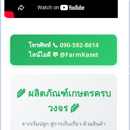
โทรศัพท์
📞 090-592-8614
ไลน์ไอดี
💬 @FarmKaset
🌾 ผลิตภัณฑ์เกษตรครบ
วงจร 🌾
จากเริ่มปลูก สู่การเก็บเกี่ยว ด้วยสินค้า