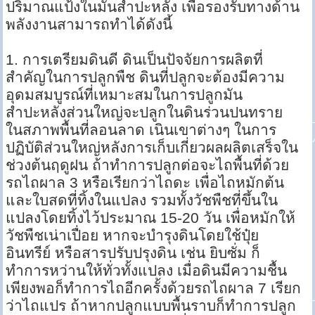
ปริมาณแป้งในมันสำปะหลัง เพื่อรองรับทางด้าน
พลังงานสามารถทำได้ดังนี้
1. การเตรียมดินดี ดินเป็นปัจจัยการผลิตที่
สำคัญในการปลูกพืช ดินที่ปลูกจะต้องมีความ
อุดมสมบูรณ์ที่เหมาะสมในการปลูกมัน
สำปะหลังส่วนใหญ่จะปลูกในดินร่วนปนทราย
ในสภาพพื้นที่ลอนลาด เนินเขาต่างๆ ในการ
ปฏิบัติส่วนใหญ่หลังการเก็บเกี่ยวผลผลิตเสร็จใน
ช่วงต้นฤดูฝน ถ้าทำการปลูกต่อจะไถพื้นที่ด้วย
รถไถผาล 3 หรือเรียกว่าไถดะ เพื่อไถหมักต้น
และใบสดที่ทิ้งในแปลง รวมทั้งวัชพืชที่ขึ้นใน
แปลงโดยทิ้งไว้ประมาณ 15-20 วัน เพื่อหมักให้
วัชพืชเน่าเปื่อย หากจะบำรุงดินโดยใช้ปุ๋ย
อินทรีย์ หรือสารปรับปรุงดิน เช่น ยิบซั่ม ก็
ทำการหว่านให้ทั่วทั้งแปลง เมื่อดินมีความชื้น
เพียงพอก็ทำการไถอีกครั้งด้วยรถไถผาล 7 เรียก
ว่าไถแปร ถ้าหากปลูกแบบพื้นราบก็ทำการปลูก