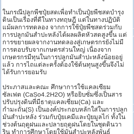
ในกรณีปลูกพืชปุ๋ยสดเพื่อทำเป็นปุ๋ยพืชสดบำรุง
ดินเป็นเรื่องที่ดีในทางทฤษฎี แต่ในทางปฏิบัติ
แม้ผลการทดลอง จากการใช้ปุ๋ยพืชสดร่วมกับ
การปลูกมันสำปะหลังได้ผลผลิตหัวสดสูงขึ้น แต่
การขยายผลจากงานทดลองสู่เกษตรกรยังไม่มี
การตอบรับจากเกษตรส่วนใหญ่ เนื่องจาก
เกษตรกรมีทุนในการปลูกมันสำปะหลังน้อยอยู่
แล้ว การไถแต่ละครั้งต้องใช้ต้นทุนสูงขึ้นจึงไม่
ได้รับการยอมรับ
ประภาสและคณะ ศึกษาการใช้แคลเซียม
ซัลเฟต (CaSo4.2H2O) หรือยิบซั่มซึ่งเป็นสาร
ปรับปรุงดินที่มีธาตุแคลเซี่ยม(Ca) และ
กำมะถัน(S) เป็นองค์ประกอบหลักใส่ในการปลูก
มันสำปะหลัง ร่วมกับปุ๋ยเคมีและปุ๋ยมูลไก่ ทั้งใน
ช่วงต้นฤดูฝนและปลายฤดูฝนโดยในชุดดินวา
ริน ทำการศึกษาโดยใช้มันสำปะหลังพันธุ์