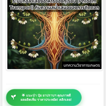
🌟 แนะนำ ปุ๋ย ยาปราบฯ คุณภาพดี
ผลผลิตเพิ่ม ราคาประหยัด! คลิกเลย!