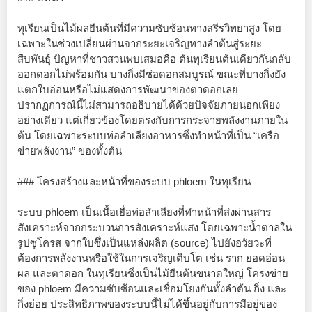
ทุเรียนเป็นไม้ผลยืนต้นที่มีความซับซ้อนทางสรีรวิทยาสูง โดย
เฉพาะในช่วงเปลี่ยนผ่านจากระยะเจริญทางลำต้นสู่ระยะ
สืบพันธุ์ ปัญหาที่ชาวสวนพบเสมอคือ ต้นทุเรียนต้นเดียวกันกลับ
ออกดอกไม่พร้อมกัน บางกิ่งมีช่อดอกสมบูรณ์ ขณะที่บางกิ่งยัง
แตกใบอ่อนหรือไม่แสดงการพัฒนาของตาดอกเลย
ปรากฏการณ์นี้ไม่สามารถอธิบายได้ด้วยปัจจัยภายนอกเพียง
อย่างเดียว แต่เกี่ยวข้องโดยตรงกับการกระจายพลังงานภายใน
ต้น โดยเฉพาะระบบท่อลำเลียงอาหารซึ่งทำหน้าที่เป็น “เครือ
ข่ายพลังงาน” ของทั้งต้น
### โครงสร้างและหน้าที่ของระบบ phloem ในทุเรียน
ระบบ phloem เป็นเนื้อเยื่อท่อลำเลียงที่ทำหน้าที่ส่งผ่านสาร
สังเคราะห์จากกระบวนการสังเคราะห์แสง โดยเฉพาะน้ำตาลใน
รูปซูโครส จากใบซึ่งเป็นแหล่งผลิต (source) ไปยังอวัยวะที่
ต้องการพลังงานหรือใช้ในการเจริญเติบโต เช่น ราก ยอดอ่อน
ผล และตาดอก ในทุเรียนซึ่งเป็นไม้ยืนต้นขนาดใหญ่ โครงข่าย
ของ phloem มีความซับซ้อนและเชื่อมโยงกันทั้งลำต้น กิ่ง และ
กิ่งย่อย ประสิทธิภาพของระบบนี้ไม่ได้ขึ้นอยู่กับการมีอยู่ของ