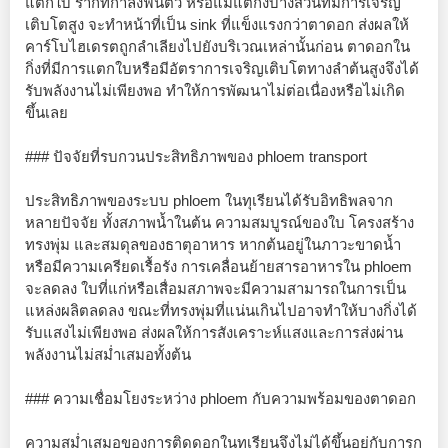
แตกใบ รากที่กำลังฟื้นตัว หรือแม้แต่กิ่งบางส่วนที่มีการเจริญ
เติบโตสูง จะทำหน้าที่เป็น sink ที่แข็งแรงกว่าตาดอก ส่งผลให้
คาร์โบไฮเดรตถูกลำเลียงไปยังบริเวณเหล่านั้นก่อน ตาดอกใน
กิ่งที่มีการแตกใบหรือมีอัตราการเจริญเติบโตทางลำต้นสูงจึงได้
รับพลังงานไม่เพียงพอ ทำให้การพัฒนาไม่ต่อเนื่องหรือไม่เกิด
ขึ้นเลย
### ปัจจัยที่รบกวนประสิทธิภาพของ phloem transport
ประสิทธิภาพของระบบ phloem ในทุเรียนได้รับอิทธิพลจาก
หลายปัจจัย ทั้งสภาพน้ำในต้น ความสมบูรณ์ของใบ โครงสร้าง
ทรงพุ่ม และสมดุลของธาตุอาหาร หากต้นอยู่ในภาวะขาดน้ำ
หรือมีความเครียดเรื้อรัง การเคลื่อนย้ายสารอาหารใน phloem
จะลดลง ใบที่แก่หรือเสื่อมสภาพจะมีความสามารถในการเป็น
แหล่งผลิตลดลง ขณะที่ทรงพุ่มที่แน่นเกินไปอาจทำให้บางกิ่งได้
รับแสงไม่เพียงพอ ส่งผลให้การสังเคราะห์แสงและการส่งผ่าน
พลังงานไม่สม่ำเสมอทั้งต้น
### ความเชื่อมโยงระหว่าง phloem กับความพร้อมของตาดอก
ความสม่ำเสมอของการติดดอกในทุเรียนจึงไม่ได้ขึ้นอยู่กับการก