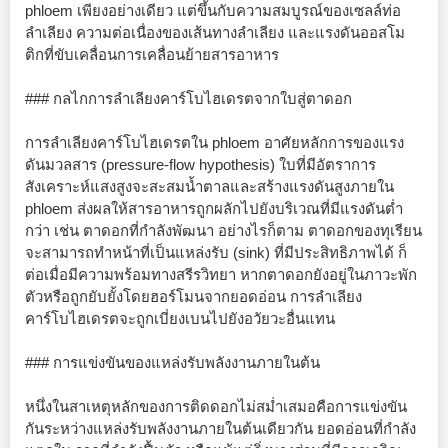
phloem เพียงอย่างเดียว แต่ขึ้นกับความสมบูรณ์ของเซลล์ท่อ
ลำเลียง ความต่อเนื่องของเส้นทางลำเลียง และแรงดันออสโม
ติกที่ขับเคลื่อนการเคลื่อนย้ายสารอาหาร
### กลไกการลำเลียงคาร์โบไฮเดรตจากใบสู่ตาดอก
การลำเลียงคาร์โบไฮเดรตใน phloem อาศัยหลักการของแรง
ดันมวลสาร (pressure-flow hypothesis) ใบที่มีอัตราการ
สังเคราะห์แสงสูงจะสะสมน้ำตาลและสร้างแรงดันสูงภายใน
phloem ส่งผลให้สารอาหารถูกผลักไปยังบริเวณที่มีแรงดันต่ำ
กว่า เช่น ตาดอกที่กำลังพัฒนา อย่างไรก็ตาม ตาดอกของทุเรียน
จะสามารถทำหน้าที่เป็นแหล่งรับ (sink) ที่มีประสิทธิภาพได้ ก็
ต่อเมื่อมีความพร้อมทางสรีรวิทยา หากตาดอกยังอยู่ในภาวะพัก
ตัวหรือถูกยับยั้งโดยฮอร์โมนจากยอดอ่อน การลำเลียง
คาร์โบไฮเดรตจะถูกเบี่ยงเบนไปยังอวัยวะอื่นแทน
### การแข่งขันของแหล่งรับพลังงานภายในต้น
หนึ่งในสาเหตุหลักของการติดดอกไม่สม่ำเสมอคือการแข่งขัน
กันระหว่างแหล่งรับพลังงานภายในต้นเดียวกัน ยอดอ่อนที่กำลัง