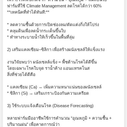
ฟาร์มที่ใช้ Climate Management ลดโรคได้กว่า 60%
**เทคนิคที่ทำได้ทันที:**
* ลดความชื้นด้วยการเปิดช่องลม/ตัดแต่งกิ่งให้โปร่ง
* คลุมดินเพื่อลดน้ำกระเด็นขึ้นใบ
* ทำทางระบายน้ำให้เร็วขึ้นในพื้นที่ลุ่ม
2) เสริมแคลเซียม–ซิลิกา เพื่อสร้างผนังเซลล์ให้แข็งแรง
งานวิจัยพบว่า ผนังเซลล์แข็ง = พื้ชต้านโรคได้ดีขึ้น
โดยเฉพาะโรคใบจุด ราน้ำค้าง แอนแทรคโนส
สิ่งที่ช่วยได้ดีคือ
* แคลเซียม (Ca) → เพิ่มความหนาแน่นของผนังเซลล์
* ซิลิกา (Si) → เสริมเกราะป้องกันความเครียด
3) ใช้ระบบแจ้งเตือนโรค (Disease Forecasting)
หลายฟาร์มมืออาชีพใช้การคำนวณ “อุณหภูมิ + ความชื้น +
ปริมาณฝน” เพื่อคาดการณ์ว่า