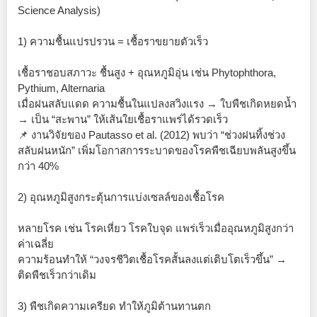
Science Analysis)
1) ความชื้นแปรปรวน = เชื้อราขยายตัวเร็ว
เชื้อราชอบสภาวะ ชื้นสูง + อุณหภูมิอุ่น เช่น Phytophthora,
Pythium, Alternaria
เมื่อฝนสลับแดด ความชื้นในแปลงสวิงแรง → ใบพืชเกิดหยดน้ำ
→ เป็น “สะพาน” ให้เส้นใยเชื้อราแพร่ได้รวดเร็ว
📌 งานวิจัยของ Pautasso et al. (2012) พบว่า “ช่วงฝนทิ้งช่วง
สลับฝนหนัก” เพิ่มโอกาสการระบาดของโรคพืชเฉียบพลันสูงขึ้น
กว่า 40%
2) อุณหภูมิสูงกระตุ้นการแบ่งเซลล์ของเชื้อโรค
หลายโรค เช่น โรคเหี่ยว โรคใบจุด แพร่เร็วเมื่ออุณหภูมิสูงกว่า
ค่าเฉลี่ย
ความร้อนทำให้ “วงจรชีวิตเชื้อโรคสั้นลงแต่เติบโตเร็วขึ้น” →
ติดพืชเร็วกว่าเดิม
3) พืชเกิดความเครียด ทำให้ภูมิต้านทานตก