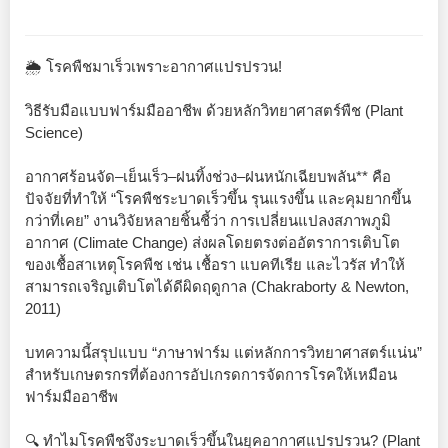
🌦️ โรคพืชมาเร็วเพราะอากาศแปรปรวน!
วิธีรับมือแบบฟาร์มมืออาชีพ ด้วยหลักวิทยาศาสตร์พืช (Plant
Science)
อากาศร้อนจัด–เย็นเร็ว–ฝนทิ้งช่วง–ฝนหนักเฉียบพลัน** คือ
ปัจจัยที่ทำให้ “โรคพืชระบาดเร็วขึ้น รุนแรงขึ้น และคุมยากขึ้น
กว่าที่เคย” งานวิจัยหลายชิ้นชี้ว่า การเปลี่ยนแปลงสภาพภูมิ
อากาศ (Climate Change) ส่งผลโดยตรงต่ออัตราการเติบโต
ของเชื้อสาเหตุโรคพืช เช่น เชื้อรา แบคทีเรีย และไวรัส ทำให้
สามารถเจริญเติบโตได้ดีผิดฤดูกาล (Chakraborty & Newton,
2011)
บทความนี้สรุปแบบ “ภาษาฟาร์ม แต่หลักการวิทยาศาสตร์แน่น”
สำหรับเกษตรกรที่ต้องการอัปเกรดการจัดการโรคให้เหมือน
ฟาร์มมืออาชีพ
🔍 ทำไมโรคพืชจึงระบาดเร็วขึ้นในยุคอากาศแปรปรวน? (Plant