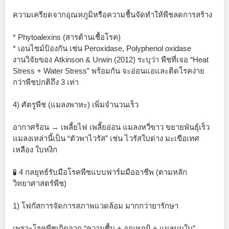
ความเครียดจากอุณหภูมิหรือความชื้นจัดทำให้พืชลดการสร้าง
* Phytoalexins (สารต้านเชื้อโรค)
* เอนไซม์ป้องกัน เช่น Peroxidase, Polyphenol oxidase
งานวิจัยของ Atkinson & Urwin (2012) ระบุว่า พืชที่เจอ “Heat
Stress + Water Stress” พร้อมกัน จะอ่อนแอและติดโรคง่าย
กว่าพืชปกติถึง 3 เท่า
4) ศัตรูพืช (แมลงพาหะ) เพิ่มจำนวนเร็ว
อากาศร้อน → เพลี้ยไฟ เพลี้ยอ่อน แมลงหวี่ขาว ขยายพันธุ์เร็ว
แมลงเหล่านี้เป็น “ตัวพาไวรัส” เช่น ไวรัสใบด่าง มะเขือเทศ
เหลือง ใบหงิก
🧪 4 กลยุทธ์รับมือโรคพืชแบบฟาร์มมืออาชีพ (ตามหลัก
วิทยาศาสตร์พืช)
1) โฟกัสการจัดการสภาพแวดล้อม มากกว่ายารักษา
เพราะโรคพืชเกิดจาก “ความชื้น + อุณหภูมิ + แผลบนใบ”