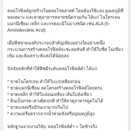
คลอโรฟิลล์ถูกสร้างในคลอโรพลาสต์ โดยต้องใช้แสง อุณหภูมิที่
พอเหมาะ และธาตุอาหารหลายชนิดร่วมกัน ได้แก่ ไนโตรเจน
แมกนีเซียม เหล็ก และกรดอะมิโนบางชนิด เช่น ALA (5-
Aminolevulinic Acid)
เมื่อพืชขาดองค์ประกอบสำคัญเพียงอย่างใดอย่างหนึ่ง
กระบวนการสร้างคลอโรฟิลล์จะชะลอทันที ทำให้ใบซีด ไม่เขียว
เข้ม และสังเคราะห์แสงได้น้อยลง
ปัจจัยหลักที่ทำให้พืชมีระดับคลอโรฟิลล์ต่ำ ได้แก่
* ขาดไนโตรเจน ทำให้ใบแก่เหลืองก่อน
* ขาดแมกนีเซียม ลดโครงสร้างคลอโรฟิลล์โดยตรง
* ขาดเหล็ก ทำให้ใบอ่อนเหลือง เส้นใบยังเขียว
* ดินเป็นกรด–ด่างผิดปกติ ทำให้ธาตุอาหารดูดไม่ได้
* ขาดแสงหรือมีร่มเงามากเกินไป
* ความเครียดรากจากน้ำท่วมขังหรืออุณหภูมิสูง
หลักฐานจากงานวิจัย: คลอโรฟิลล์ต่ำ = โตช้าจริง