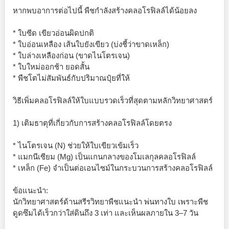
หากพบอาการต่อไปนี้ พืชกำลังสร้างคลอโรฟิลล์ได้น้อยลง
* ใบซีด เขียวอ่อนผิดปกติ
* ใบอ่อนเหลือง เส้นใบยังเขียว (บ่งชี้ว่าขาดเหล็ก)
* ใบล่างเหลืองก่อน (ขาดไนโตรเจน)
* ใบใหม่ออกช้า ยอดสั้น
* พืชโตไม่สัมพันธ์กับปริมาณปุ๋ยที่ให้
วิธีเพิ่มคลอโรฟิลล์ให้ใบแบบรวดเร็วที่สุดตามหลักวิทยาศาสตร์
1) เติมธาตุที่เกี่ยวกับการสร้างคลอโรฟิลล์โดยตรง
* ไนโตรเจน (N) ช่วยให้ใบเขียวเข้มเร็ว
* แมกนีเซียม (Mg) เป็นแกนกลางของโมเลกุลคลอโรฟิลล์
* เหล็ก (Fe) จำเป็นต่อเอนไซม์ในกระบวนการสร้างคลอโรฟิลล์
ข้อแนะนำ:
นักวิทยาศาสตร์ด้านสรีรวิทยาพืชแนะนำ พ่นทางใบ เพราะพืช
ดูดซึมได้เร็วกว่าใส่ดินถึง 3 เท่า และเห็นผลภายใน 3–7 วัน