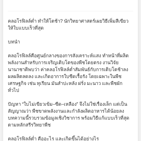
คลอโรฟิลล์ต่ำ ทำให้โตช้า? นักวิทยาศาสตร์เผยวิธีเพิ่มสีเขียว
ให้ใบแบบเร็วที่สุด
บทนำ
คลอโรฟิลล์คือศูนย์กลางของการสังเคราะห์แสง ทำหน้าที่ผลิต
พลังงานสำหรับการเจริญเติบโตของพืชโดยตรง งานวิจัย
นานาชาติพบว่า ค่าคลอโรฟิลล์ต่ำสัมพันธ์กับการเติบโตช้าลง
ผลผลิตลดลง และเกิดอาการใบซีดเรื้อรัง โดยเฉพาะในพืช
เศรษฐกิจ เช่น ทุเรียน มันสำปะหลัง ฝรั่ง มะนาว และพืชผัก
ทั่วไป
ปัญหา “ใบไม่เขียวเข้ม–ซีด–เหลือง” จึงไม่ใช่เรื่องเล็ก แต่เป็น
สัญญาณว่า พืชขาดพลังงานและกำลังผลิตอาหารได้น้อยลง
บทความนี้รวบรวมข้อมูลเชิงวิชาการ พร้อมวิธีแก้แบบเร็วที่สุด
ตามหลักสรีรวิทยาพืช
คลอโรฟิลล์ต่ำ คืออะไร และเกิดขึ้นได้อย่างไร