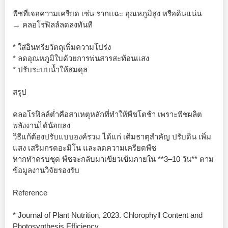
พืชที่เจอความเครียด เช่น รากแฉะ อุณหภูมิสูง หรือดินแน่น
→ คลอโรฟิลล์ลดลงทันที
* ใส่อินทรียวัตถุเพิ่มความโปร่ง
* ลดอุณหภูมิใบด้วยการพ่นสารสะท้อนแสง
* ปรับระบบน้ำให้สมดุล
สรุป
คลอโรฟิลล์ต่ำคือสาเหตุหลักที่ทำให้พืชโตช้า เพราะพืชผลิต
พลังงานได้น้อยลง
วิธีแก้ต้องปรับแบบองค์รวม ได้แก่ เติมธาตุสำคัญ ปรับดิน เพิ่ม
แสง เสริมกรดอะมิโน และลดความเครียดพืช
หากทำครบชุด พืชจะกลับมาเขียวเข้มภายใน **3–10 วัน** ตาม
ข้อมูลงานวิจัยรองรับ
Reference
* Journal of Plant Nutrition, 2023. Chlorophyll Content and
Photosynthesis Efficiency.