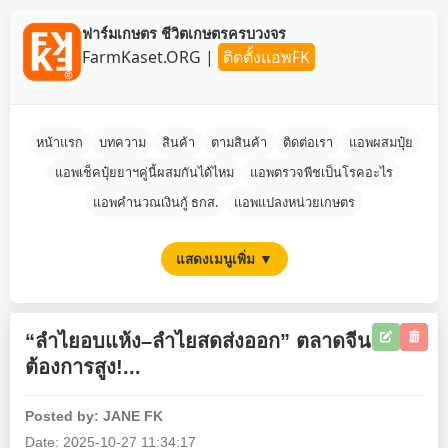
ฟาร์มเกษตร ชีวิตเกษตรครบวงจร
FarmKaset.ORG
|
ติดตั้งแอพFK
หน้าแรก
บทความ
สินค้า
ตามสินค้า
ติดต่อเรา
แอพผสมปุ๋ย
แอพเช็คปุ๋ยยาฯคู่นี้ผสมกันได้ไหม
แอพตรวจพืชเป็นโรคอะไร
แอพคำนวณเงินกู้ ธกส.
แอพแปลงหน่วยเกษตร
แสดงเมนูเพิ่ม ▼
“ลำไยอบแห้ง–ลำไยสดส่งออก” ตลาดจีน
ต้องการสูง!...
Posted by: JANE FK
Date: 2025-10-27 11:34:17