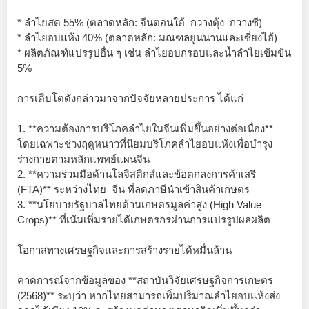
* ลำไยสด 55% (ตลาดหลัก: จีนตอนใต้–กวางตุ้ง–กวางซี)
* ลำไยอบแห้ง 40% (ตลาดหลัก: มณฑลยูนนานและเซี่ยงไฮ้)
* ผลิตภัณฑ์แปรรูปอื่น ๆ เช่น ลำไยอบกรอบและน้ำลำไยเข้มข้น
5%
การเติบโตดังกล่าวมาจากปัจจัยหลายประการ ได้แก่
1. **ความต้องการบริโภคลำไยในจีนเพิ่มขึ้นอย่างต่อเนื่อง**
โดยเฉพาะช่วงฤดูหนาวที่นิยมบริโภคลำไยอบแห้งเพื่อบำรุง
ร่างกายตามหลักแพทย์แผนจีน
2. **ความร่วมมือด้านโลจิสติกส์และข้อตกลงการค้าเสรี
(FTA)** ระหว่างไทย–จีน ที่ลดภาษีนำเข้าสินค้าเกษตร
3. **นโยบายรัฐบาลไทยด้านเกษตรมูลค่าสูง (High Value
Crops)** ที่เน้นเพิ่มรายได้เกษตรกรผ่านการแปรรูปผลผลิต
โอกาสทางเศรษฐกิจและการสร้างรายได้หมื่นล้าน
คาดการณ์จากข้อมูลของ **สถาบันวิจัยเศรษฐกิจการเกษตร
(2568)** ระบุว่า หากไทยสามารถเพิ่มปริมาณลำไยอบแห้งส่ง