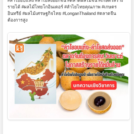
#ลำไยอบแห้ง #ลำไยส่งออกจีน #ตลาดผลไม้จีน #เกษตรสร้าง
รายได้ #ผลไม้ไทยโกอินเตอร์ #ลำไยไทยคุณภาพ #เกษตร
อินทรีย์ #ผลไม้เศรษฐกิจไทย #LonganThailand #ตลาดจีน
ต้องการสูง