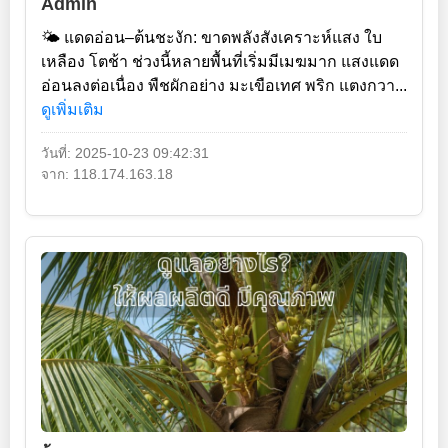
Admin
🌤️ แดดอ่อน–ต้นชะงัก: ขาดพลังสังเคราะห์แสง ใบ
เหลือง โตช้า ช่วงนี้หลายพื้นที่เริ่มมีเมฆมาก แสงแดด
อ่อนลงต่อเนื่อง พืชผักอย่าง มะเขือเทศ พริก แตงกวา...
ดูเพิ่มเติม
วันที่: 2025-10-23 09:42:31
จาก: 118.174.163.18