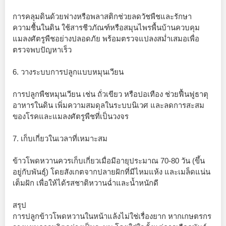
การคลุมดินด้วยฟางหรือพลาสติกช่วยลดวัชพืชและรักษา
ความชื้นในดิน ใช้สารชีวภัณฑ์หรือสมุนไพรพื้นบ้านควบคุม
แมลงศัตรูพืชอย่างปลอดภัย พร้อมตรวจแปลงสม่ำเสมอเพื่อ
ตรวจพบปัญหาเร็ว
6. วางระบบการปลูกแบบหมุนเวียน
การปลูกพืชหมุนเวียน เช่น ถั่วเขียว หรือปอเทือง ช่วยฟื้นฟูธาตุ
อาหารในดิน เพิ่มความสมดุลในระบบนิเวศ และลดการสะสม
ของโรคและแมลงศัตรูพืชที่เป็นวงจร
7. เก็บเกี่ยวในเวลาที่เหมาะสม
ข้าวโพดหวานควรเก็บเกี่ยวเมื่อมีอายุประมาณ 70-80 วัน (ขึ้น
อยู่กับพันธุ์) โดยสังเกตจากปลายฝักที่มีไหมแห้ง และเมล็ดแน่น
เต็มฝัก เพื่อให้ได้รสชาติหวานฉ่ำและน้ำหนักดี
สรุป
การปลูกข้าวโพดหวานในหน้าแล้งไม่ใช่เรื่องยาก หากเกษตรกร