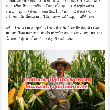
วางแผนการผลิตอย่างเป็นระบบ โดยใส่ใจตั้งแต่การเลือกพันธุ์
การเตรียมดิน การบริหารจัดการน้ำ ปุ๋ย และศัตรูพืชอย่าง
แม่นยำ ทุกองค์ประกอบจะเชื่อมโยงกันอย่างมีประสิทธิภาพ
สร้างผลผลิตที่มั่นคงและได้คุณภาพ แม้ในฤดูกาลที่ท้าทาย
#ข้าวโพดหวาน #ปลูกข้าวโพดหน้าแล้ง #เทคนิคปลูกข้าวโพด
#เกษตรไทย #เกษตรแม่นยำ #ข้าวโพดหวานผลผลิตสูง #ระบบ
น้ำหยด #ปุ๋ยข้าวโพด #การปลูกพืชหน้าแล้ง