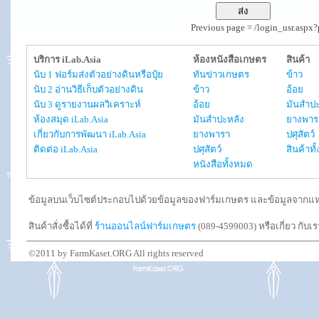
Previous page = /login_usr.asp
บริการ iLab.Asia
ห้องหนังสือเกษตร
สินค้า
นับ 1 ฟอร์มส่งตัวอย่างดินหรือปุ๋ย
ทันข่าวเกษตร
ข้าว
นับ 2 อ่านวิธีเก็บตัวอย่างดิน
ข้าว
อ้อย
นับ 3 ดูรายงานผลวิเคราะห์
อ้อย
มันสำปะ
ห้องสมุด iLab.Asia
มันสำปะหลัง
ยางพาร
เกี่ยวกับการพัฒนา iLab.Asia
ยางพารา
ปศุสัตว์
ติดต่อ iLab.Asia
ปศุสัตว์
สินค้าท
หนังสือทั้งหมด
ข้อมูลบนเว็บไซต์ประกอบไปด้วยข้อมูลของฟาร์มเกษตร และข้อมูลจากแหล่งอ
สินค้าสั่งซื้อได้ที่
ร้านออนไลน์ฟาร์มเกษตร
(089-4599003) หรือเกี่ยว กับเ
©2011 by FarmKaset.ORG All rights reserved