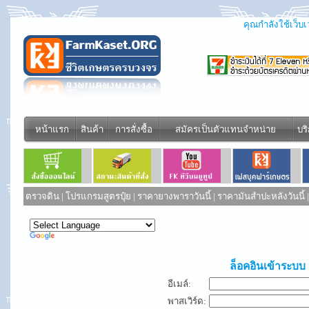
คุณกำลังใช้เว็บเว
หน้าแรก
สินค้า
การสั่งซื้อ
สมัครเป็นตัวแทนจำหน่าย
บร
ตรวจดิน
|
โปรแกรมสูตรปุ๋ย
|
ราคายางพาราวันนี้
|
ราคามันสำปะหลังวันนี้
Powered by
Translate
ล็อคอินเข้าระบบ
อีเมล์:
พาสเวิร์ด: