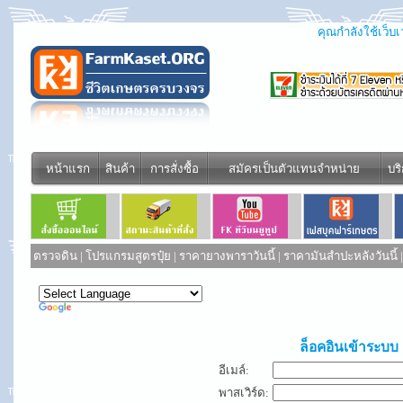
คุณกำลังใช้เว็บเว
หน้าแรก
สินค้า
การสั่งซื้อ
สมัครเป็นตัวแทนจำหน่าย
บร
ตรวจดิน
|
โปรแกรมสูตรปุ๋ย
|
ราคายางพาราวันนี้
|
ราคามันสำปะหลังวันนี้
Powered by
Translate
ล็อคอินเข้าระบบ
อีเมล์:
พาสเวิร์ด: