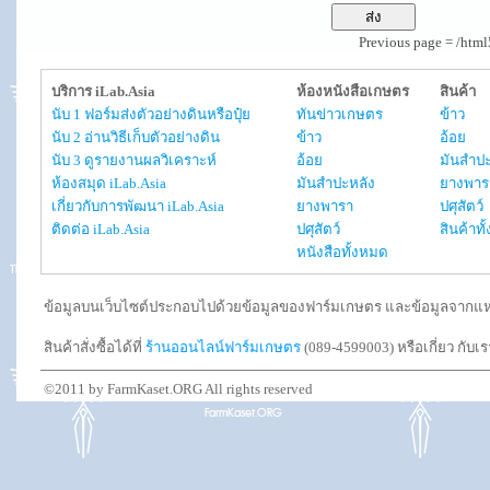
Previous page = /htm
บริการ iLab.Asia
ห้องหนังสือเกษตร
สินค้า
นับ 1 ฟอร์มส่งตัวอย่างดินหรือปุ๋ย
ทันข่าวเกษตร
ข้าว
นับ 2 อ่านวิธีเก็บตัวอย่างดิน
ข้าว
อ้อย
นับ 3 ดูรายงานผลวิเคราะห์
อ้อย
มันสำปะ
ห้องสมุด iLab.Asia
มันสำปะหลัง
ยางพาร
เกี่ยวกับการพัฒนา iLab.Asia
ยางพารา
ปศุสัตว์
ติดต่อ iLab.Asia
ปศุสัตว์
สินค้าท
หนังสือทั้งหมด
ข้อมูลบนเว็บไซต์ประกอบไปด้วยข้อมูลของฟาร์มเกษตร และข้อมูลจากแหล่งอ
สินค้าสั่งซื้อได้ที่
ร้านออนไลน์ฟาร์มเกษตร
(089-4599003) หรือเกี่ยว กับเ
©2011 by FarmKaset.ORG All rights reserved