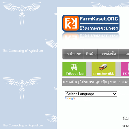
หน้าแรก
สินค้า
การสั่งซื้อ
ส
ตรวจดิน
|
โปรแกรมสูตรปุ๋ย
|
ราคายางพาร
Power
Translate
อีเม
พาสเ