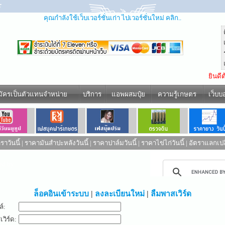
คุณกำลังใช้เว็บเวอร์ชั่นเก่า ไปเวอร์ชั่นใหม่ คลิก..
ยินดี
มัครเป็นตัวแทนจำหน่าย
บริการ
แอพผสมปุ๋ย
ความรู้เกษตร
เว็บบ
าวันนี้
|
ราคามันสำปะหลังวันนี้
|
ราคาปาล์มวันนี้
|
ราคาไข่ไก่วันนี้
|
อัตราแลกเปล
ed by
ล็อคอินเข้าระบบ
|
ลงละเบียนใหม่
|
ลืมพาสเวิร์ด
ล์:
วิร์ด: