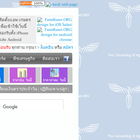
ติดตั้งแอพ เกษตร
เพื่อเข้าใช้เว็บนี้
รองรับทั้ง iPhone
และ Android
ต้อนรับ
ทุกท่าน กรุณา >
ล็อคอิน
หรือ
สมัคร
อร์ด
พืชเศรษฐกิจ
ติดต่อเรา
ี่ยนเงินตราประจำวัน
|
ปฏิทินเพาะปลูก
|