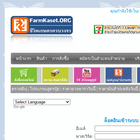
คุณกำลังใช้เว็บเว
หน้าแรก
สินค้า
การสั่งซื้อ
สมัครเป็นตัวแทนจำหน่าย
บร
ตรวจดิน
|
โปรแกรมสูตรปุ๋ย
|
ราคายางพาราวันนี้
|
ราคามันสำปะหลังวันนี้
Powered by
Translate
ล็อคอินเข้าระบบ
อีเมล์:
พาสเวิร์ด: