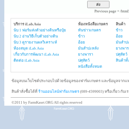
Previous page = /htm
บริการ iLab.Asia
ห้องหนังสือเกษตร
สินค้า
นับ 1 ฟอร์มส่งตัวอย่างดินหรือปุ๋ย
ทันข่าวเกษตร
ข้าว
นับ 2 อ่านวิธีเก็บตัวอย่างดิน
ข้าว
อ้อย
นับ 3 ดูรายงานผลวิเคราะห์
อ้อย
มันสำปะ
ห้องสมุด iLab.Asia
มันสำปะหลัง
ยางพาร
เกี่ยวกับการพัฒนา iLab.Asia
ยางพารา
ปศุสัตว์
ติดต่อ iLab.Asia
ปศุสัตว์
สินค้าท
หนังสือทั้งหมด
ข้อมูลบนเว็บไซต์ประกอบไปด้วยข้อมูลของฟาร์มเกษตร และข้อมูลจากแหล่งอ
สินค้าสั่งซื้อได้ที่
ร้านออนไลน์ฟาร์มเกษตร
(089-4599003) หรือเกี่ยว กับเ
©2011 by FarmKaset.ORG All rights reserved