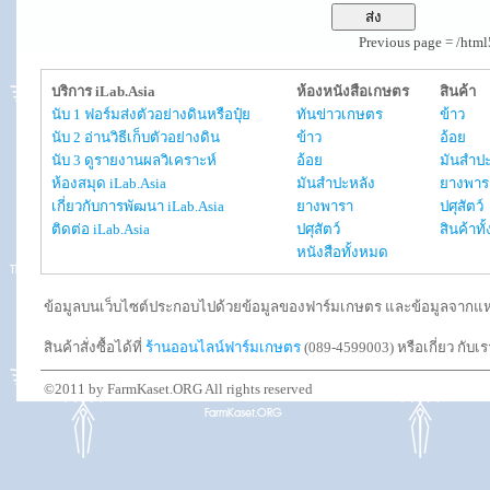
Previous page = /htm
บริการ iLab.Asia
ห้องหนังสือเกษตร
สินค้า
นับ 1 ฟอร์มส่งตัวอย่างดินหรือปุ๋ย
ทันข่าวเกษตร
ข้าว
นับ 2 อ่านวิธีเก็บตัวอย่างดิน
ข้าว
อ้อย
นับ 3 ดูรายงานผลวิเคราะห์
อ้อย
มันสำปะ
ห้องสมุด iLab.Asia
มันสำปะหลัง
ยางพาร
เกี่ยวกับการพัฒนา iLab.Asia
ยางพารา
ปศุสัตว์
ติดต่อ iLab.Asia
ปศุสัตว์
สินค้าท
หนังสือทั้งหมด
ข้อมูลบนเว็บไซต์ประกอบไปด้วยข้อมูลของฟาร์มเกษตร และข้อมูลจากแหล่งอ
สินค้าสั่งซื้อได้ที่
ร้านออนไลน์ฟาร์มเกษตร
(089-4599003) หรือเกี่ยว กับเ
©2011 by FarmKaset.ORG All rights reserved