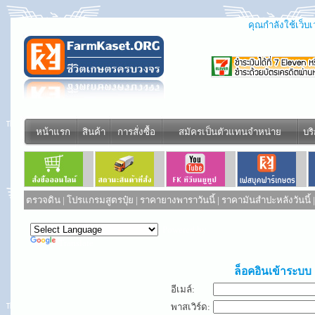
คุณกำลังใช้เว็บเว
หน้าแรก
สินค้า
การสั่งซื้อ
สมัครเป็นตัวแทนจำหน่าย
บร
ตรวจดิน
|
โปรแกรมสูตรปุ๋ย
|
ราคายางพาราวันนี้
|
ราคามันสำปะหลังวันนี้
Powered by
Translate
ล็อคอินเข้าระบบ
อีเมล์:
พาสเวิร์ด: