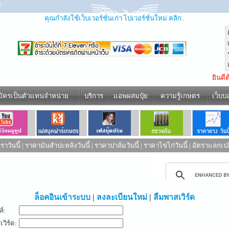
คุณกำลังใช้เว็บเวอร์ชั่นเก่า ไปเวอร์ชั่นใหม่ คลิก..
ยินดี
มัครเป็นตัวแทนจำหน่าย
บริการ
แอพผสมปุ๋ย
ความรู้เกษตร
เว็บบ
าวันนี้
|
ราคามันสำปะหลังวันนี้
|
ราคาปาล์มวันนี้
|
ราคาไข่ไก่วันนี้
|
อัตราแลกเปล
ed by
ล็อคอินเข้าระบบ
|
ลงละเบียนใหม่
|
ลืมพาสเวิร์ด
ล์:
วิร์ด: