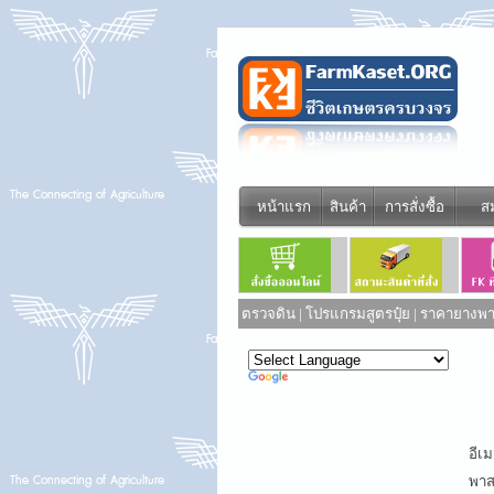
หน้าแรก
สินค้า
การสั่งซื้อ
ส
ตรวจดิน
|
โปรแกรมสูตรปุ๋ย
|
ราคายางพาร
Power
Translate
อีเม
พาสเ