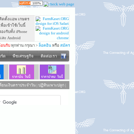
ติดตั้งแอพ เกษตร
เพื่อเข้าใช้เว็บนี้
รองรับทั้ง iPhone
และ Android
ต้อนรับ
ทุกท่าน กรุณา >
ล็อคอิน
หรือ
สมัคร
อร์ด
พืชเศรษฐกิจ
ติดต่อเรา
ี่ยนเงินตราประจำวัน
|
ปฏิทินเพาะปลูก
|