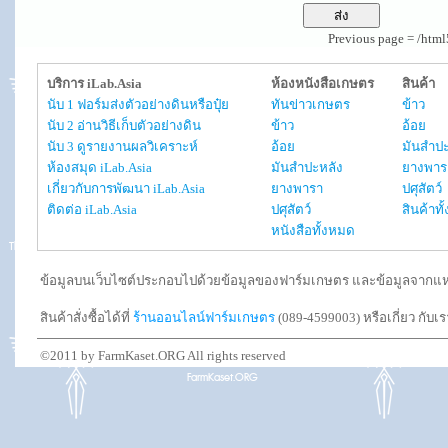
Previous page = /htm
บริการ iLab.Asia
ห้องหนังสือเกษตร
สินค้า
นับ 1 ฟอร์มส่งตัวอย่างดินหรือปุ๋ย
ทันข่าวเกษตร
ข้าว
นับ 2 อ่านวิธีเก็บตัวอย่างดิน
ข้าว
อ้อย
นับ 3 ดูรายงานผลวิเคราะห์
อ้อย
มันสำปะ
ห้องสมุด iLab.Asia
มันสำปะหลัง
ยางพาร
เกี่ยวกับการพัฒนา iLab.Asia
ยางพารา
ปศุสัตว์
ติดต่อ iLab.Asia
ปศุสัตว์
สินค้าท
หนังสือทั้งหมด
ข้อมูลบนเว็บไซต์ประกอบไปด้วยข้อมูลของฟาร์มเกษตร และข้อมูลจากแหล่งอ
สินค้าสั่งซื้อได้ที่
ร้านออนไลน์ฟาร์มเกษตร
(089-4599003) หรือเกี่ยว กับเ
©2011 by FarmKaset.ORG All rights reserved