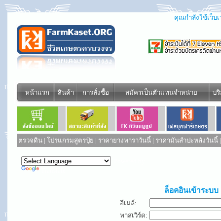
คุณกำลังใช้เว็บเว
หน้าแรก
สินค้า
การสั่งซื้อ
สมัครเป็นตัวแทนจำหน่าย
บร
ตรวจดิน
|
โปรแกรมสูตรปุ๋ย
|
ราคายางพาราวันนี้
|
ราคามันสำปะหลังวันนี้
Powered by
Translate
ล็อคอินเข้าระบบ
อีเมล์:
พาสเวิร์ด: