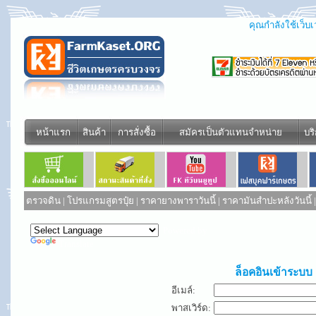
คุณกำลังใช้เว็บเว
หน้าแรก
สินค้า
การสั่งซื้อ
สมัครเป็นตัวแทนจำหน่าย
บร
ตรวจดิน
|
โปรแกรมสูตรปุ๋ย
|
ราคายางพาราวันนี้
|
ราคามันสำปะหลังวันนี้
Powered by
Translate
ล็อคอินเข้าระบบ
อีเมล์:
พาสเวิร์ด: