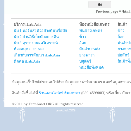
Previous page = /htm
บริการ iLab.Asia
ห้องหนังสือเกษตร
สินค้า
นับ 1 ฟอร์มส่งตัวอย่างดินหรือปุ๋ย
ทันข่าวเกษตร
ข้าว
นับ 2 อ่านวิธีเก็บตัวอย่างดิน
ข้าว
อ้อย
นับ 3 ดูรายงานผลวิเคราะห์
อ้อย
มันสำปะ
ห้องสมุด iLab.Asia
มันสำปะหลัง
ยางพาร
เกี่ยวกับการพัฒนา iLab.Asia
ยางพารา
ปศุสัตว์
ติดต่อ iLab.Asia
ปศุสัตว์
สินค้าท
หนังสือทั้งหมด
ข้อมูลบนเว็บไซต์ประกอบไปด้วยข้อมูลของฟาร์มเกษตร และข้อมูลจากแหล่งอ
สินค้าสั่งซื้อได้ที่
ร้านออนไลน์ฟาร์มเกษตร
(089-4599003) หรือเกี่ยว กับเ
©2011 by FarmKaset.ORG All rights reserved