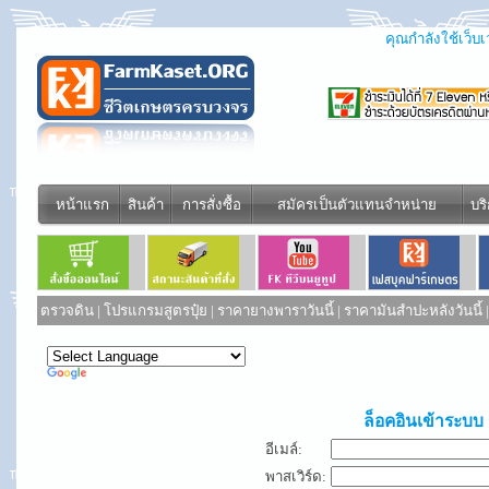
คุณกำลังใช้เว็บเว
หน้าแรก
สินค้า
การสั่งซื้อ
สมัครเป็นตัวแทนจำหน่าย
บร
ตรวจดิน
|
โปรแกรมสูตรปุ๋ย
|
ราคายางพาราวันนี้
|
ราคามันสำปะหลังวันนี้
Powered by
Translate
ล็อคอินเข้าระบบ
อีเมล์:
พาสเวิร์ด: