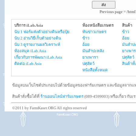
Previous page = /htm
บริการ iLab.Asia
ห้องหนังสือเกษตร
สินค้า
นับ 1 ฟอร์มส่งตัวอย่างดินหรือปุ๋ย
ทันข่าวเกษตร
ข้าว
นับ 2 อ่านวิธีเก็บตัวอย่างดิน
ข้าว
อ้อย
นับ 3 ดูรายงานผลวิเคราะห์
อ้อย
มันสำปะ
ห้องสมุด iLab.Asia
มันสำปะหลัง
ยางพาร
เกี่ยวกับการพัฒนา iLab.Asia
ยางพารา
ปศุสัตว์
ติดต่อ iLab.Asia
ปศุสัตว์
สินค้าท
หนังสือทั้งหมด
ข้อมูลบนเว็บไซต์ประกอบไปด้วยข้อมูลของฟาร์มเกษตร และข้อมูลจากแหล่งอ
สินค้าสั่งซื้อได้ที่
ร้านออนไลน์ฟาร์มเกษตร
(089-4599003) หรือเกี่ยว กับเ
©2011 by FarmKaset.ORG All rights reserved