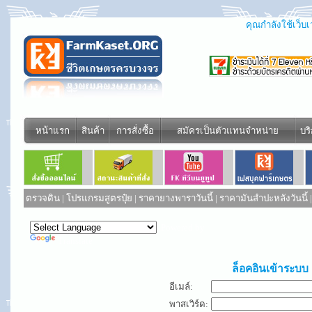
คุณกำลังใช้เว็บเว
หน้าแรก
สินค้า
การสั่งซื้อ
สมัครเป็นตัวแทนจำหน่าย
บร
ตรวจดิน
|
โปรแกรมสูตรปุ๋ย
|
ราคายางพาราวันนี้
|
ราคามันสำปะหลังวันนี้
Powered by
Translate
ล็อคอินเข้าระบบ
อีเมล์:
พาสเวิร์ด: