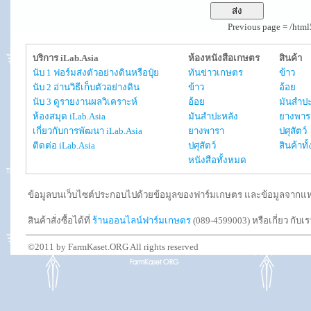
Previous page = /htm
บริการ iLab.Asia
ห้องหนังสือเกษตร
สินค้า
นับ 1 ฟอร์มส่งตัวอย่างดินหรือปุ๋ย
ทันข่าวเกษตร
ข้าว
นับ 2 อ่านวิธีเก็บตัวอย่างดิน
ข้าว
อ้อย
นับ 3 ดูรายงานผลวิเคราะห์
อ้อย
มันสำปะ
ห้องสมุด iLab.Asia
มันสำปะหลัง
ยางพาร
เกี่ยวกับการพัฒนา iLab.Asia
ยางพารา
ปศุสัตว์
ติดต่อ iLab.Asia
ปศุสัตว์
สินค้าท
หนังสือทั้งหมด
ข้อมูลบนเว็บไซต์ประกอบไปด้วยข้อมูลของฟาร์มเกษตร และข้อมูลจากแหล่งอ
สินค้าสั่งซื้อได้ที่
ร้านออนไลน์ฟาร์มเกษตร
(089-4599003) หรือเกี่ยว กับเ
©2011 by FarmKaset.ORG All rights reserved