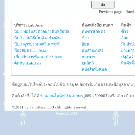
Previous page = /htm
บริการ iLab.Asia
ห้องหนังสือเกษตร
สินค้า
นับ 1 ฟอร์มส่งตัวอย่างดินหรือปุ๋ย
ทันข่าวเกษตร
ข้าว
นับ 2 อ่านวิธีเก็บตัวอย่างดิน
ข้าว
อ้อย
นับ 3 ดูรายงานผลวิเคราะห์
อ้อย
มันสำปะ
ห้องสมุด iLab.Asia
มันสำปะหลัง
ยางพาร
เกี่ยวกับการพัฒนา iLab.Asia
ยางพารา
ปศุสัตว์
ติดต่อ iLab.Asia
ปศุสัตว์
สินค้าท
หนังสือทั้งหมด
ข้อมูลบนเว็บไซต์ประกอบไปด้วยข้อมูลของฟาร์มเกษตร และข้อมูลจากแหล่งอ
สินค้าสั่งซื้อได้ที่
ร้านออนไลน์ฟาร์มเกษตร
(089-4599003) หรือเกี่ยว กับเ
©2011 by FarmKaset.ORG All rights reserved