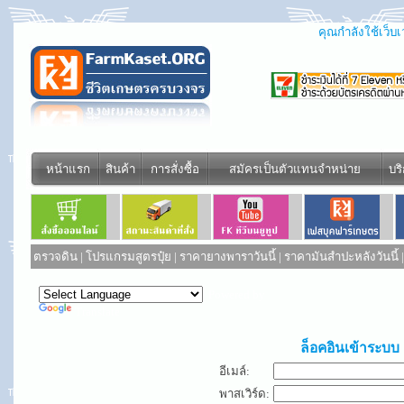
คุณกำลังใช้เว็บเว
หน้าแรก
สินค้า
การสั่งซื้อ
สมัครเป็นตัวแทนจำหน่าย
บร
ตรวจดิน
|
โปรแกรมสูตรปุ๋ย
|
ราคายางพาราวันนี้
|
ราคามันสำปะหลังวันนี้
Powered by
Translate
ล็อคอินเข้าระบบ
อีเมล์:
พาสเวิร์ด: