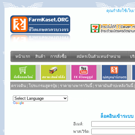
คุณกำลังใช้เว็บเว
หน้าแรก
สินค้า
การสั่งซื้อ
สมัครเป็นตัวแทนจำหน่าย
บร
ตรวจดิน
|
โปรแกรมสูตรปุ๋ย
|
ราคายางพาราวันนี้
|
ราคามันสำปะหลังวันนี้
Powered by
Translate
ล็อคอินเข้าระบบ
อีเมล์:
พาสเวิร์ด: