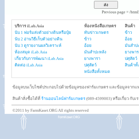
Previous page = /htm
บริการ iLab.Asia
ห้องหนังสือเกษตร
สินค้า
นับ 1 ฟอร์มส่งตัวอย่างดินหรือปุ๋ย
ทันข่าวเกษตร
ข้าว
นับ 2 อ่านวิธีเก็บตัวอย่างดิน
ข้าว
อ้อย
นับ 3 ดูรายงานผลวิเคราะห์
อ้อย
มันสำปะ
ห้องสมุด iLab.Asia
มันสำปะหลัง
ยางพาร
เกี่ยวกับการพัฒนา iLab.Asia
ยางพารา
ปศุสัตว์
ติดต่อ iLab.Asia
ปศุสัตว์
สินค้าท
หนังสือทั้งหมด
ข้อมูลบนเว็บไซต์ประกอบไปด้วยข้อมูลของฟาร์มเกษตร และข้อมูลจากแหล่งอ
สินค้าสั่งซื้อได้ที่
ร้านออนไลน์ฟาร์มเกษตร
(089-4599003) หรือเกี่ยว กับเ
©2011 by FarmKaset.ORG All rights reserved