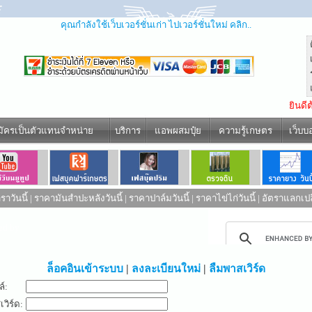
คุณกำลังใช้เว็บเวอร์ชั่นเก่า ไปเวอร์ชั่นใหม่ คลิก..
ยินดี
มัครเป็นตัวแทนจำหน่าย
บริการ
แอพผสมปุ๋ย
ความรู้เกษตร
เว็บบ
าวันนี้
|
ราคามันสำปะหลังวันนี้
|
ราคาปาล์มวันนี้
|
ราคาไข่ไก่วันนี้
|
อัตราแลกเปล
ed by
ล็อคอินเข้าระบบ
|
ลงละเบียนใหม่
|
ลืมพาสเวิร์ด
ล์:
วิร์ด: