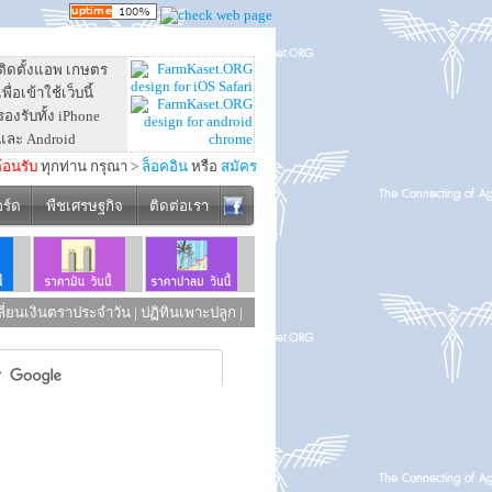
ติดตั้งแอพ เกษตร
เพื่อเข้าใช้เว็บนี้
รองรับทั้ง iPhone
และ Android
ต้อนรับ
ทุกท่าน กรุณา >
ล็อคอิน
หรือ
สมัคร
อร์ด
พืชเศรษฐกิจ
ติดต่อเรา
ี่ยนเงินตราประจำวัน
|
ปฏิทินเพาะปลูก
|