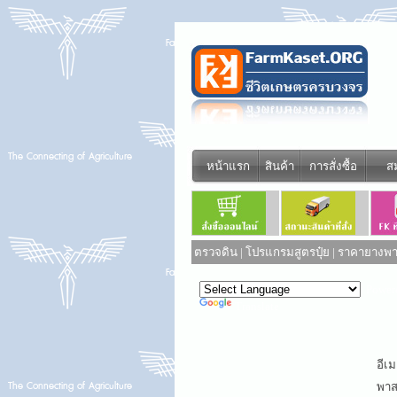
หน้าแรก
สินค้า
การสั่งซื้อ
ส
ตรวจดิน
|
โปรแกรมสูตรปุ๋ย
|
ราคายางพาร
Power
Translate
อีเม
พาสเ