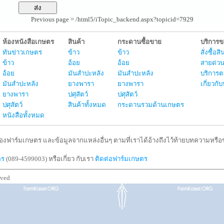
Previous page = /html5/iTopic_backend.aspx?topicid=7929
ห้องหนังสือเกษตร
สินค้า
กระดานซื้อขาย
บริการ
ทันข่าวเกษตร
ข้าว
ข้าว
สั่งซื้อ
ข้าว
อ้อย
อ้อย
สายด่วน
อ้อย
มันสำปะหลัง
มันสำปะหลัง
บริการต
มันสำปะหลัง
ยางพารา
ยางพารา
เกี่ยวก
ยางพารา
ปศุสัตว์
ปศุสัตว์
ปศุสัตว์
สินค้าทั้งหมด
กระดานรวมด้านเกษตร
หนังสือทั้งหมด
งฟาร์มเกษตร และข้อมูลจากแหล่งอื่นๆ ตามที่เราได้อ้างถึงไว้ท้ายบทความหรือข้
ตร
(089-4599003) หรือเกี่ยว กับเรา
ติดต่อฟาร์มเกษตร
rved