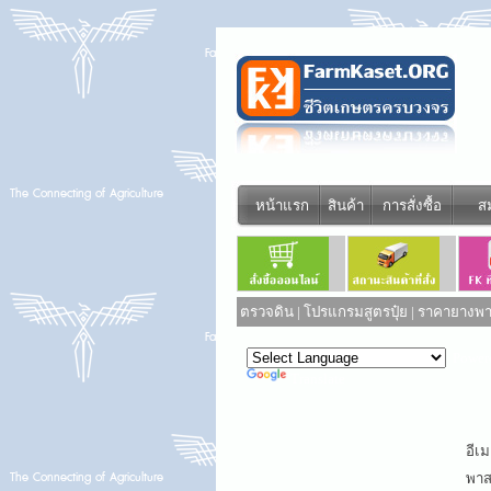
หน้าแรก
สินค้า
การสั่งซื้อ
ส
ตรวจดิน
|
โปรแกรมสูตรปุ๋ย
|
ราคายางพาร
Power
Translate
อีเม
พาสเ