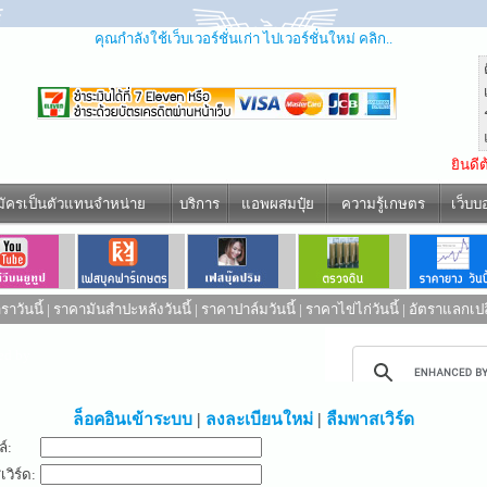
คุณกำลังใช้เว็บเวอร์ชั่นเก่า ไปเวอร์ชั่นใหม่ คลิก..
ยินดี
มัครเป็นตัวแทนจำหน่าย
บริการ
แอพผสมปุ๋ย
ความรู้เกษตร
เว็บบ
าวันนี้
|
ราคามันสำปะหลังวันนี้
|
ราคาปาล์มวันนี้
|
ราคาไข่ไก่วันนี้
|
อัตราแลกเปล
ed by
ล็อคอินเข้าระบบ
|
ลงละเบียนใหม่
|
ลืมพาสเวิร์ด
ล์:
วิร์ด: