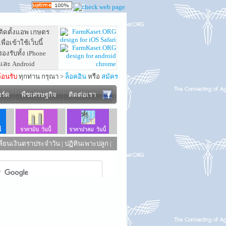
ติดตั้งแอพ เกษตร
เพื่อเข้าใช้เว็บนี้
รองรับทั้ง iPhone
และ Android
ต้อนรับ
ทุกท่าน กรุณา >
ล็อคอิน
หรือ
สมัคร
อร์ด
พืชเศรษฐกิจ
ติดต่อเรา
ี่ยนเงินตราประจำวัน
|
ปฏิทินเพาะปลูก
|