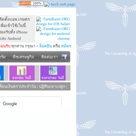
ติดตั้งแอพ เกษตร
เพื่อเข้าใช้เว็บนี้
รองรับทั้ง iPhone
และ Android
ต้อนรับ
ทุกท่าน กรุณา >
ล็อคอิน
หรือ
สมัคร
อร์ด
พืชเศรษฐกิจ
ติดต่อเรา
ี่ยนเงินตราประจำวัน
|
ปฏิทินเพาะปลูก
|