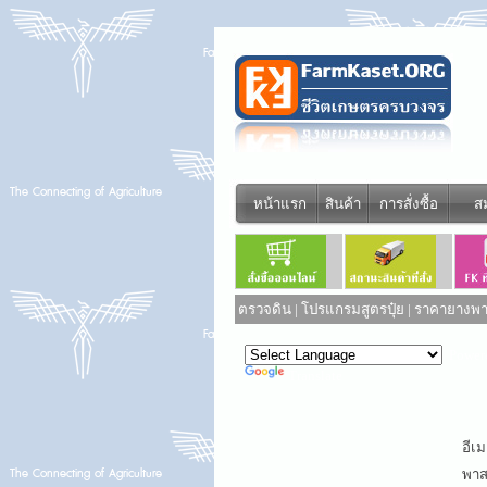
หน้าแรก
สินค้า
การสั่งซื้อ
ส
ตรวจดิน
|
โปรแกรมสูตรปุ๋ย
|
ราคายางพาร
Power
Translate
อีเม
พาสเ