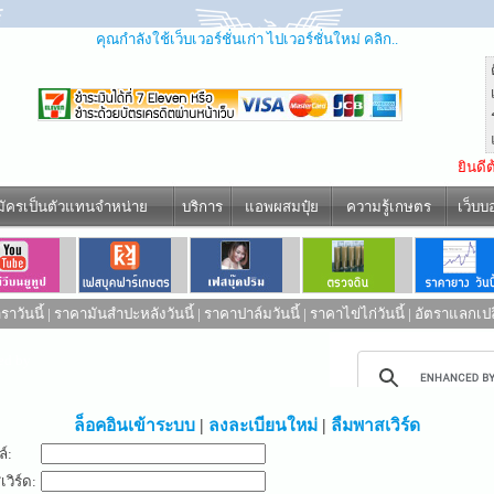
คุณกำลังใช้เว็บเวอร์ชั่นเก่า ไปเวอร์ชั่นใหม่ คลิก..
ยินดี
มัครเป็นตัวแทนจำหน่าย
บริการ
แอพผสมปุ๋ย
ความรู้เกษตร
เว็บบ
าวันนี้
|
ราคามันสำปะหลังวันนี้
|
ราคาปาล์มวันนี้
|
ราคาไข่ไก่วันนี้
|
อัตราแลกเปล
ed by
ล็อคอินเข้าระบบ
|
ลงละเบียนใหม่
|
ลืมพาสเวิร์ด
ล์:
วิร์ด: