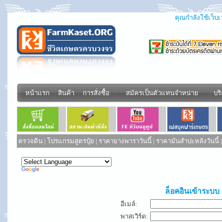
คุณกำลังใช้เว็บเว
หน้าแรก
สินค้า
การสั่งซื้อ
สมัครเป็นตัวแทนจำหน่าย
บร
ตรวจดิน
|
โปรแกรมสูตรปุ๋ย
|
ราคายางพาราวันนี้
|
ราคามันสำปะหลังวันนี้
Powered by
Translate
ล็อคอินเข้าระบบ
อีเมล์:
พาสเวิร์ด: