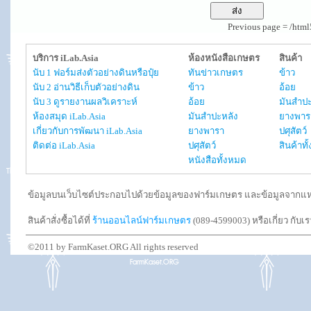
Previous page = /htm
บริการ iLab.Asia
ห้องหนังสือเกษตร
สินค้า
นับ 1 ฟอร์มส่งตัวอย่างดินหรือปุ๋ย
ทันข่าวเกษตร
ข้าว
นับ 2 อ่านวิธีเก็บตัวอย่างดิน
ข้าว
อ้อย
นับ 3 ดูรายงานผลวิเคราะห์
อ้อย
มันสำปะ
ห้องสมุด iLab.Asia
มันสำปะหลัง
ยางพาร
เกี่ยวกับการพัฒนา iLab.Asia
ยางพารา
ปศุสัตว์
ติดต่อ iLab.Asia
ปศุสัตว์
สินค้าท
หนังสือทั้งหมด
ข้อมูลบนเว็บไซต์ประกอบไปด้วยข้อมูลของฟาร์มเกษตร และข้อมูลจากแหล่งอ
สินค้าสั่งซื้อได้ที่
ร้านออนไลน์ฟาร์มเกษตร
(089-4599003) หรือเกี่ยว กับเ
©2011 by FarmKaset.ORG All rights reserved