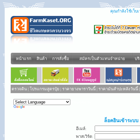
คุณกำลังใช้เว็บเว
หน้าแรก
สินค้า
การสั่งซื้อ
สมัครเป็นตัวแทนจำหน่าย
บร
ตรวจดิน
|
โปรแกรมสูตรปุ๋ย
|
ราคายางพาราวันนี้
|
ราคามันสำปะหลังวันนี้
Powered by
Translate
ล็อคอินเข้าระบบ
อีเมล์:
พาสเวิร์ด: