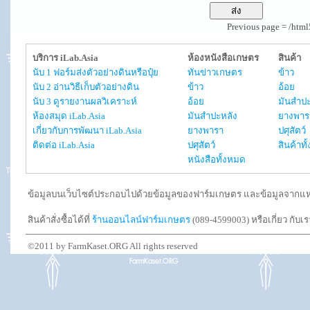
Previous page = /htm
บริการ iLab.Asia
ห้องหนังสือเกษตร
สินค้า
นับ 1 ฟอร์มส่งตัวอย่างดินหรือปุ๋ย
ทันข่าวเกษตร
ข้าว
นับ 2 อ่านวิธีเก็บตัวอย่างดิน
ข้าว
อ้อย
นับ 3 ดูรายงานผลวิเคราะห์
อ้อย
มันสำปะ
ห้องสมุด iLab.Asia
มันสำปะหลัง
ยางพาร
เกี่ยวกับการพัฒนา iLab.Asia
ยางพารา
ปศุสัตว์
ติดต่อ iLab.Asia
ปศุสัตว์
สินค้าท
หนังสือทั้งหมด
ข้อมูลบนเว็บไซต์ประกอบไปด้วยข้อมูลของฟาร์มเกษตร และข้อมูลจากแหล่งอ
สินค้าสั่งซื้อได้ที่
ร้านออนไลน์ฟาร์มเกษตร
(089-4599003) หรือเกี่ยว กับเ
©2011 by FarmKaset.ORG All rights reserved