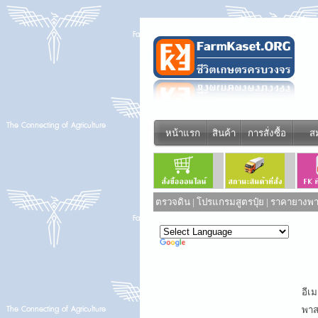
หน้าแรก
สินค้า
การสั่งซื้อ
ส
ตรวจดิน
|
โปรแกรมสูตรปุ๋ย
|
ราคายางพาร
Power
Translate
อีเม
พาสเ