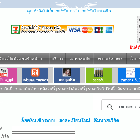
คุณกำลังใช้เว็บเวอร์ชั่นเก่า ไปเวอร์ชั่นใหม่ คลิก..
ยินดี
มัครเป็นตัวแทนจำหน่าย
บริการ
แอพผสมปุ๋ย
ความรู้เกษตร
เว็บบ
าวันนี้
|
ราคามันสำปะหลังวันนี้
|
ราคาปาล์มวันนี้
|
ราคาไข่ไก่วันนี้
|
อัตราแลกเปล
ed by
ล็อคอินเข้าระบบ
|
ลงละเบียนใหม่
|
ลืมพาสเวิร์ด
ล์:
วิร์ด: