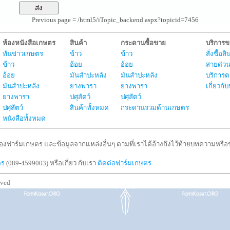
Previous page = /html5/iTopic_backend.aspx?topicid=7456
ห้องหนังสือเกษตร
สินค้า
กระดานซื้อขาย
บริการ
ทันข่าวเกษตร
ข้าว
ข้าว
สั่งซื้อ
ข้าว
อ้อย
อ้อย
สายด่วน
อ้อย
มันสำปะหลัง
มันสำปะหลัง
บริการต
มันสำปะหลัง
ยางพารา
ยางพารา
เกี่ยวก
ยางพารา
ปศุสัตว์
ปศุสัตว์
ปศุสัตว์
สินค้าทั้งหมด
กระดานรวมด้านเกษตร
หนังสือทั้งหมด
งฟาร์มเกษตร และข้อมูลจากแหล่งอื่นๆ ตามที่เราได้อ้างถึงไว้ท้ายบทความหรือข้
ตร
(089-4599003) หรือเกี่ยว กับเรา
ติดต่อฟาร์มเกษตร
rved