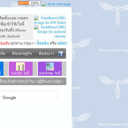
ติดตั้งแอพ เกษตร
เพื่อเข้าใช้เว็บนี้
รองรับทั้ง iPhone
และ Android
ต้อนรับ
ทุกท่าน กรุณา >
ล็อคอิน
หรือ
สมัคร
อร์ด
พืชเศรษฐกิจ
ติดต่อเรา
ี่ยนเงินตราประจำวัน
|
ปฏิทินเพาะปลูก
|