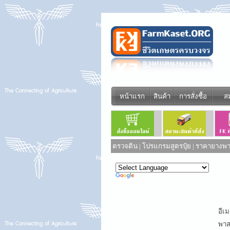
หน้าแรก
สินค้า
การสั่งซื้อ
ส
ตรวจดิน
|
โปรแกรมสูตรปุ๋ย
|
ราคายางพาร
Power
Translate
อีเม
พาสเ