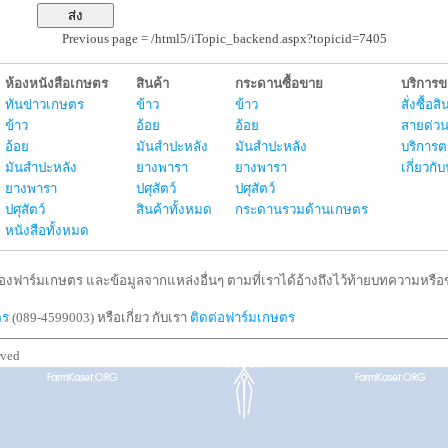
Previous page = /html5/iTopic_backend.aspx?topicid=7405
ห้องหนังสือเกษตร
สินค้า
กระดานซื้อขาย
บริการ
ทันข่าวเกษตร
ข้าว
ข้าว
สั่งซื้อ
ข้าว
อ้อย
อ้อย
สายด่วน
อ้อย
มันสำปะหลัง
มันสำปะหลัง
บริการต
มันสำปะหลัง
ยางพารา
ยางพารา
เกี่ยวก
ยางพารา
ปศุสัตว์
ปศุสัตว์
ปศุสัตว์
สินค้าทั้งหมด
กระดานรวมด้านเกษตร
หนังสือทั้งหมด
งฟาร์มเกษตร และข้อมูลจากแหล่งอื่นๆ ตามที่เราได้อ้างถึงไว้ท้ายบทความหรือข้
ตร
(089-4599003) หรือเกี่ยว กับเรา
ติดต่อฟาร์มเกษตร
rved