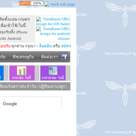
ติดตั้งแอพ เกษตร
เพื่อเข้าใช้เว็บนี้
รองรับทั้ง iPhone
และ Android
ต้อนรับ
ทุกท่าน กรุณา >
ล็อคอิน
หรือ
สมัคร
อร์ด
พืชเศรษฐกิจ
ติดต่อเรา
ี่ยนเงินตราประจำวัน
|
ปฏิทินเพาะปลูก
|