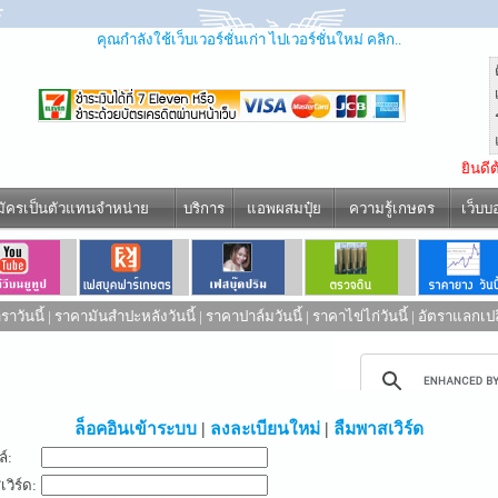
คุณกำลังใช้เว็บเวอร์ชั่นเก่า ไปเวอร์ชั่นใหม่ คลิก..
ยินดี
มัครเป็นตัวแทนจำหน่าย
บริการ
แอพผสมปุ๋ย
ความรู้เกษตร
เว็บบ
าวันนี้
|
ราคามันสำปะหลังวันนี้
|
ราคาปาล์มวันนี้
|
ราคาไข่ไก่วันนี้
|
อัตราแลกเปล
ed by
ล็อคอินเข้าระบบ
|
ลงละเบียนใหม่
|
ลืมพาสเวิร์ด
ล์:
วิร์ด: