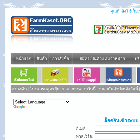
คุณกำลังใช้เว็บเว
หน้าแรก
สินค้า
การสั่งซื้อ
สมัครเป็นตัวแทนจำหน่าย
บร
ตรวจดิน
|
โปรแกรมสูตรปุ๋ย
|
ราคายางพาราวันนี้
|
ราคามันสำปะหลังวันนี้
Powered by
Translate
ล็อคอินเข้าระบบ
อีเมล์:
พาสเวิร์ด: