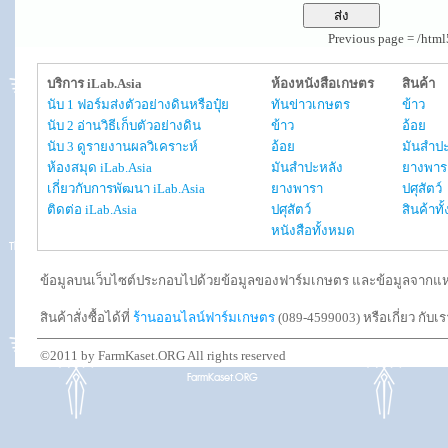
Previous page = /htm
บริการ iLab.Asia
ห้องหนังสือเกษตร
สินค้า
นับ 1 ฟอร์มส่งตัวอย่างดินหรือปุ๋ย
ทันข่าวเกษตร
ข้าว
นับ 2 อ่านวิธีเก็บตัวอย่างดิน
ข้าว
อ้อย
นับ 3 ดูรายงานผลวิเคราะห์
อ้อย
มันสำปะ
ห้องสมุด iLab.Asia
มันสำปะหลัง
ยางพาร
เกี่ยวกับการพัฒนา iLab.Asia
ยางพารา
ปศุสัตว์
ติดต่อ iLab.Asia
ปศุสัตว์
สินค้าท
หนังสือทั้งหมด
ข้อมูลบนเว็บไซต์ประกอบไปด้วยข้อมูลของฟาร์มเกษตร และข้อมูลจากแหล่งอ
สินค้าสั่งซื้อได้ที่
ร้านออนไลน์ฟาร์มเกษตร
(089-4599003) หรือเกี่ยว กับเ
©2011 by FarmKaset.ORG All rights reserved