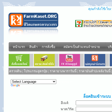
คุณกำลังใช้เว็บเว
หน้าแรก
สินค้า
การสั่งซื้อ
สมัครเป็นตัวแทนจำหน่าย
บร
ตรวจดิน
|
โปรแกรมสูตรปุ๋ย
|
ราคายางพาราวันนี้
|
ราคามันสำปะหลังวันนี้
Powered by
Translate
ล็อคอินเข้าระบบ
อีเมล์:
พาสเวิร์ด: