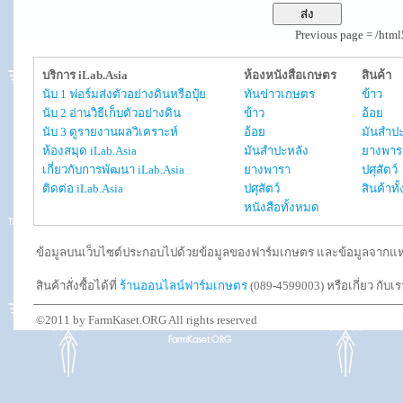
Previous page = /htm
บริการ iLab.Asia
ห้องหนังสือเกษตร
สินค้า
นับ 1 ฟอร์มส่งตัวอย่างดินหรือปุ๋ย
ทันข่าวเกษตร
ข้าว
นับ 2 อ่านวิธีเก็บตัวอย่างดิน
ข้าว
อ้อย
นับ 3 ดูรายงานผลวิเคราะห์
อ้อย
มันสำปะ
ห้องสมุด iLab.Asia
มันสำปะหลัง
ยางพาร
เกี่ยวกับการพัฒนา iLab.Asia
ยางพารา
ปศุสัตว์
ติดต่อ iLab.Asia
ปศุสัตว์
สินค้าท
หนังสือทั้งหมด
ข้อมูลบนเว็บไซต์ประกอบไปด้วยข้อมูลของฟาร์มเกษตร และข้อมูลจากแหล่งอ
สินค้าสั่งซื้อได้ที่
ร้านออนไลน์ฟาร์มเกษตร
(089-4599003) หรือเกี่ยว กับเ
©2011 by FarmKaset.ORG All rights reserved