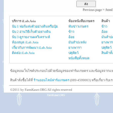
Previous page = /htm
บริการ iLab.Asia
ห้องหนังสือเกษตร
สินค้า
นับ 1 ฟอร์มส่งตัวอย่างดินหรือปุ๋ย
ทันข่าวเกษตร
ข้าว
นับ 2 อ่านวิธีเก็บตัวอย่างดิน
ข้าว
อ้อย
นับ 3 ดูรายงานผลวิเคราะห์
อ้อย
มันสำปะ
ห้องสมุด iLab.Asia
มันสำปะหลัง
ยางพาร
เกี่ยวกับการพัฒนา iLab.Asia
ยางพารา
ปศุสัตว์
ติดต่อ iLab.Asia
ปศุสัตว์
สินค้าท
หนังสือทั้งหมด
ข้อมูลบนเว็บไซต์ประกอบไปด้วยข้อมูลของฟาร์มเกษตร และข้อมูลจากแหล่งอ
สินค้าสั่งซื้อได้ที่
ร้านออนไลน์ฟาร์มเกษตร
(089-4599003) หรือเกี่ยว กับเ
©2011 by FarmKaset.ORG All rights reserved