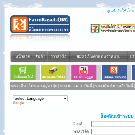
คุณกำลังใช้เว็บเว
หน้าแรก
สินค้า
การสั่งซื้อ
สมัครเป็นตัวแทนจำหน่าย
บร
ตรวจดิน
|
โปรแกรมสูตรปุ๋ย
|
ราคายางพาราวันนี้
|
ราคามันสำปะหลังวันนี้
Powered by
Translate
ล็อคอินเข้าระบบ
อีเมล์:
พาสเวิร์ด: