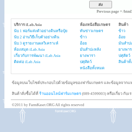
Previous page = /htm
บริการ iLab.Asia
ห้องหนังสือเกษตร
สินค้า
นับ 1 ฟอร์มส่งตัวอย่างดินหรือปุ๋ย
ทันข่าวเกษตร
ข้าว
นับ 2 อ่านวิธีเก็บตัวอย่างดิน
ข้าว
อ้อย
นับ 3 ดูรายงานผลวิเคราะห์
อ้อย
มันสำปะ
ห้องสมุด iLab.Asia
มันสำปะหลัง
ยางพาร
เกี่ยวกับการพัฒนา iLab.Asia
ยางพารา
ปศุสัตว์
ติดต่อ iLab.Asia
ปศุสัตว์
สินค้าท
หนังสือทั้งหมด
ข้อมูลบนเว็บไซต์ประกอบไปด้วยข้อมูลของฟาร์มเกษตร และข้อมูลจากแหล่งอ
สินค้าสั่งซื้อได้ที่
ร้านออนไลน์ฟาร์มเกษตร
(089-4599003) หรือเกี่ยว กับเ
©2011 by FarmKaset.ORG All rights reserved