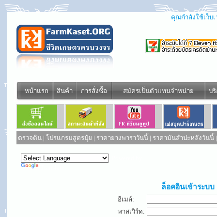
คุณกำลังใช้เว็บเว
หน้าแรก
สินค้า
การสั่งซื้อ
สมัครเป็นตัวแทนจำหน่าย
บร
ตรวจดิน
|
โปรแกรมสูตรปุ๋ย
|
ราคายางพาราวันนี้
|
ราคามันสำปะหลังวันนี้
Powered by
Translate
ล็อคอินเข้าระบบ
อีเมล์:
พาสเวิร์ด: