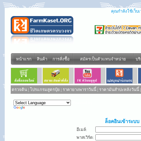
คุณกำลังใช้เว็บเว
หน้าแรก
สินค้า
การสั่งซื้อ
สมัครเป็นตัวแทนจำหน่าย
บร
ตรวจดิน
|
โปรแกรมสูตรปุ๋ย
|
ราคายางพาราวันนี้
|
ราคามันสำปะหลังวันนี้
Powered by
Translate
ล็อคอินเข้าระบบ
อีเมล์:
พาสเวิร์ด: