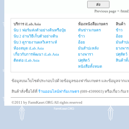
Previous page = /htm
บริการ iLab.Asia
ห้องหนังสือเกษตร
สินค้า
นับ 1 ฟอร์มส่งตัวอย่างดินหรือปุ๋ย
ทันข่าวเกษตร
ข้าว
นับ 2 อ่านวิธีเก็บตัวอย่างดิน
ข้าว
อ้อย
นับ 3 ดูรายงานผลวิเคราะห์
อ้อย
มันสำปะ
ห้องสมุด iLab.Asia
มันสำปะหลัง
ยางพาร
เกี่ยวกับการพัฒนา iLab.Asia
ยางพารา
ปศุสัตว์
ติดต่อ iLab.Asia
ปศุสัตว์
สินค้าท
หนังสือทั้งหมด
ข้อมูลบนเว็บไซต์ประกอบไปด้วยข้อมูลของฟาร์มเกษตร และข้อมูลจากแหล่งอ
สินค้าสั่งซื้อได้ที่
ร้านออนไลน์ฟาร์มเกษตร
(089-4599003) หรือเกี่ยว กับเ
©2011 by FarmKaset.ORG All rights reserved