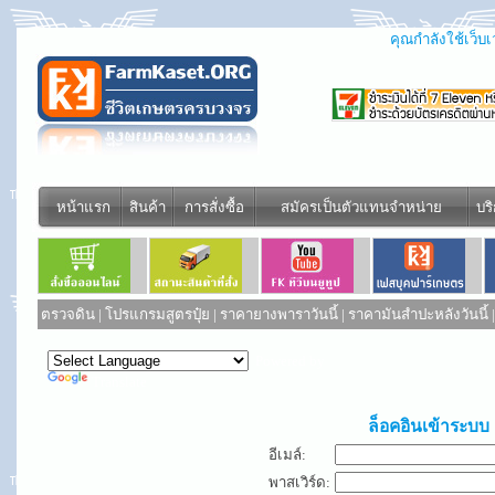
คุณกำลังใช้เว็บเว
หน้าแรก
สินค้า
การสั่งซื้อ
สมัครเป็นตัวแทนจำหน่าย
บร
ตรวจดิน
|
โปรแกรมสูตรปุ๋ย
|
ราคายางพาราวันนี้
|
ราคามันสำปะหลังวันนี้
Powered by
Translate
ล็อคอินเข้าระบบ
อีเมล์:
พาสเวิร์ด: