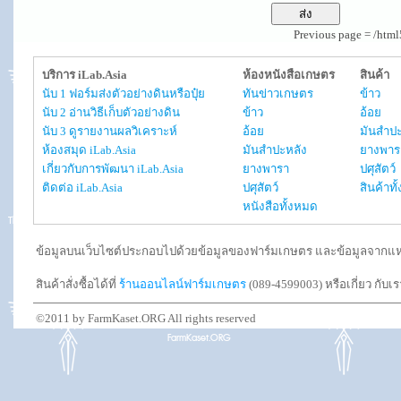
Previous page = /htm
บริการ iLab.Asia
ห้องหนังสือเกษตร
สินค้า
นับ 1 ฟอร์มส่งตัวอย่างดินหรือปุ๋ย
ทันข่าวเกษตร
ข้าว
นับ 2 อ่านวิธีเก็บตัวอย่างดิน
ข้าว
อ้อย
นับ 3 ดูรายงานผลวิเคราะห์
อ้อย
มันสำปะ
ห้องสมุด iLab.Asia
มันสำปะหลัง
ยางพาร
เกี่ยวกับการพัฒนา iLab.Asia
ยางพารา
ปศุสัตว์
ติดต่อ iLab.Asia
ปศุสัตว์
สินค้าท
หนังสือทั้งหมด
ข้อมูลบนเว็บไซต์ประกอบไปด้วยข้อมูลของฟาร์มเกษตร และข้อมูลจากแหล่งอ
สินค้าสั่งซื้อได้ที่
ร้านออนไลน์ฟาร์มเกษตร
(089-4599003) หรือเกี่ยว กับเ
©2011 by FarmKaset.ORG All rights reserved