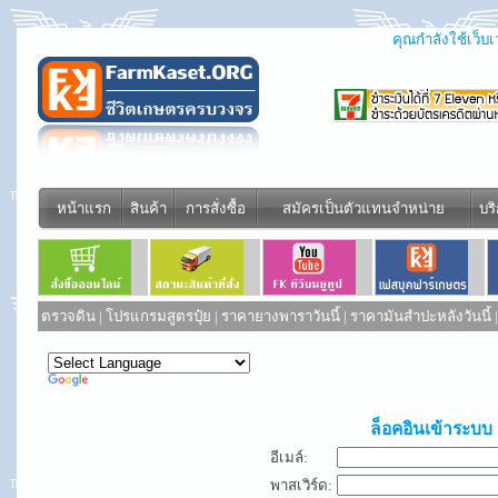
คุณกำลังใช้เว็บเว
หน้าแรก
สินค้า
การสั่งซื้อ
สมัครเป็นตัวแทนจำหน่าย
บร
ตรวจดิน
|
โปรแกรมสูตรปุ๋ย
|
ราคายางพาราวันนี้
|
ราคามันสำปะหลังวันนี้
Powered by
Translate
ล็อคอินเข้าระบบ
อีเมล์:
พาสเวิร์ด: