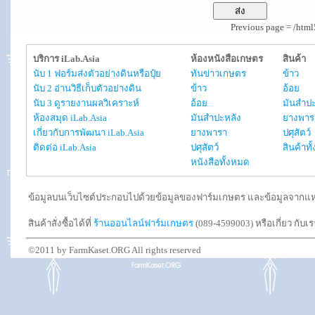
Previous page = /htm
บริการ iLab.Asia
ห้องหนังสือเกษตร
สินค้า
นับ 1 ฟอร์มส่งตัวอย่างดินหรือปุ๋ย
ทันข่าวเกษตร
ข้าว
นับ 2 อ่านวิธีเก็บตัวอย่างดิน
ข้าว
อ้อย
นับ 3 ดูรายงานผลวิเคราะห์
อ้อย
มันสำปะ
ห้องสมุด iLab.Asia
มันสำปะหลัง
ยางพาร
เกี่ยวกับการพัฒนา iLab.Asia
ยางพารา
ปศุสัตว์
ติดต่อ iLab.Asia
ปศุสัตว์
สินค้าท
หนังสือทั้งหมด
ข้อมูลบนเว็บไซต์ประกอบไปด้วยข้อมูลของฟาร์มเกษตร และข้อมูลจากแหล่งอ
สินค้าสั่งซื้อได้ที่
ร้านออนไลน์ฟาร์มเกษตร
(089-4599003) หรือเกี่ยว กับเ
©2011 by FarmKaset.ORG All rights reserved