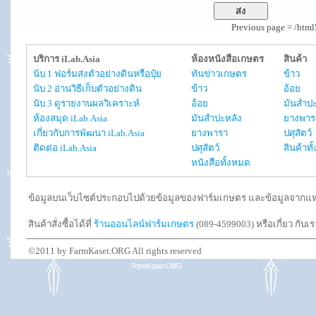
Previous page = /htm
บริการ iLab.Asia
ห้องหนังสือเกษตร
สินค้า
นับ 1 ฟอร์มส่งตัวอย่างดินหรือปุ๋ย
ทันข่าวเกษตร
ข้าว
นับ 2 อ่านวิธีเก็บตัวอย่างดิน
ข้าว
อ้อย
นับ 3 ดูรายงานผลวิเคราะห์
อ้อย
มันสำปะ
ห้องสมุด iLab.Asia
มันสำปะหลัง
ยางพาร
เกี่ยวกับการพัฒนา iLab.Asia
ยางพารา
ปศุสัตว์
ติดต่อ iLab.Asia
ปศุสัตว์
สินค้าท
หนังสือทั้งหมด
ข้อมูลบนเว็บไซต์ประกอบไปด้วยข้อมูลของฟาร์มเกษตร และข้อมูลจากแหล่งอ
สินค้าสั่งซื้อได้ที่
ร้านออนไลน์ฟาร์มเกษตร
(089-4599003) หรือเกี่ยว กับเ
©2011 by FarmKaset.ORG All rights reserved