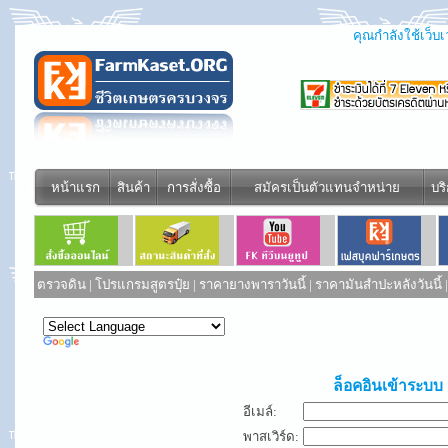
คุณกำลังใช้เว็บเว
หน้าแรก
สินค้า
การสั่งซื้อ
สมัครเป็นตัวแทนจำหน่าย
บร
ตรวจดิน
|
โปรแกรมสูตรปุ๋ย
|
ราคายางพาราวันนี้
|
ราคามันสำปะหลังวันนี้
Powered by
Translate
ล็อคอินเข้าระบบ
อีเมล์:
พาสเวิร์ด: