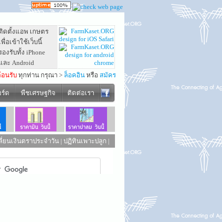
ติดตั้งแอพ เกษตร
เพื่อเข้าใช้เว็บนี้
รองรับทั้ง iPhone
และ Android
ต้อนรับ
ทุกท่าน กรุณา >
ล็อคอิน
หรือ
สมัคร
อร์ด
พืชเศรษฐกิจ
ติดต่อเรา
ี่ยนเงินตราประจำวัน
|
ปฏิทินเพาะปลูก
|