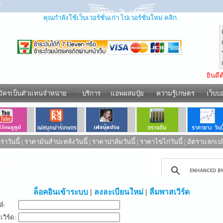
คุณกำลังใช้เว็บเวอร์ชั่นเก่า ไปเวอร์ชั่นใหม่ คลิก..
ยินดี
มัครเป็นตัวแทนจำหน่าย
บริการ
แอพผสมปุ๋ย
ความรู้เกษตร
เว็บบ
าวันนี้
|
ราคามันสำปะหลังวันนี้
|
ราคาปาล์มวันนี้
|
ราคาไข่ไก่วันนี้
|
อัตราแลกเปล
ed by
ล็อคอินเข้าระบบ
|
ลงละเบียนใหม่
|
ลืมพาสเวิร์ด
ล์:
วิร์ด: