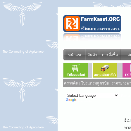
หน้าแรก
สินค้า
การสั่งซื้อ
ส
ตรวจดิน
|
โปรแกรมสูตรปุ๋ย
|
ราคายางพาร
Power
Translate
อีเม
พาสเ