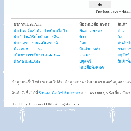
Previous page = /htm
บริการ iLab.Asia
ห้องหนังสือเกษตร
สินค้า
นับ 1 ฟอร์มส่งตัวอย่างดินหรือปุ๋ย
ทันข่าวเกษตร
ข้าว
นับ 2 อ่านวิธีเก็บตัวอย่างดิน
ข้าว
อ้อย
นับ 3 ดูรายงานผลวิเคราะห์
อ้อย
มันสำปะ
ห้องสมุด iLab.Asia
มันสำปะหลัง
ยางพาร
เกี่ยวกับการพัฒนา iLab.Asia
ยางพารา
ปศุสัตว์
ติดต่อ iLab.Asia
ปศุสัตว์
สินค้าท
หนังสือทั้งหมด
ข้อมูลบนเว็บไซต์ประกอบไปด้วยข้อมูลของฟาร์มเกษตร และข้อมูลจากแหล่งอ
สินค้าสั่งซื้อได้ที่
ร้านออนไลน์ฟาร์มเกษตร
(089-4599003) หรือเกี่ยว กับเ
©2011 by FarmKaset.ORG All rights reserved