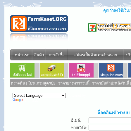
คุณกำลังใช้เว็บเว
หน้าแรก
สินค้า
การสั่งซื้อ
สมัครเป็นตัวแทนจำหน่าย
บร
ตรวจดิน
|
โปรแกรมสูตรปุ๋ย
|
ราคายางพาราวันนี้
|
ราคามันสำปะหลังวันนี้
Powered by
Translate
ล็อคอินเข้าระบบ
อีเมล์:
พาสเวิร์ด: