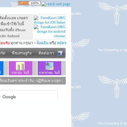
ติดตั้งแอพ เกษตร
เพื่อเข้าใช้เว็บนี้
รองรับทั้ง iPhone
และ Android
ต้อนรับ
ทุกท่าน กรุณา >
ล็อคอิน
หรือ
สมัคร
อร์ด
พืชเศรษฐกิจ
ติดต่อเรา
ี่ยนเงินตราประจำวัน
|
ปฏิทินเพาะปลูก
|