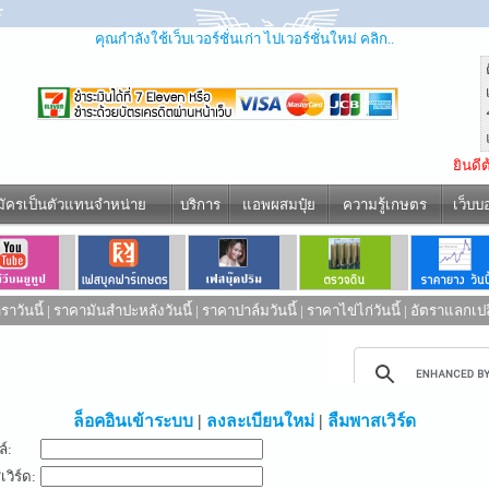
คุณกำลังใช้เว็บเวอร์ชั่นเก่า ไปเวอร์ชั่นใหม่ คลิก..
ยินดี
มัครเป็นตัวแทนจำหน่าย
บริการ
แอพผสมปุ๋ย
ความรู้เกษตร
เว็บบ
าวันนี้
|
ราคามันสำปะหลังวันนี้
|
ราคาปาล์มวันนี้
|
ราคาไข่ไก่วันนี้
|
อัตราแลกเปล
ed by
ล็อคอินเข้าระบบ
|
ลงละเบียนใหม่
|
ลืมพาสเวิร์ด
ล์:
วิร์ด: