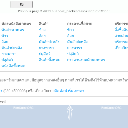
Previous page = /html5/iTopic_backend.aspx?topicid=6653
ห้องหนังสือเกษตร
สินค้า
กระดานซื้อขาย
บริการ
ทันข่าวเกษตร
ข้าว
ข้าว
สั่งซื้อ
ข้าว
อ้อย
อ้อย
สายด่วน
อ้อย
มันสำปะหลัง
มันสำปะหลัง
บริการต
มันสำปะหลัง
ยางพารา
ยางพารา
เกี่ยวก
ยางพารา
ปศุสัตว์
ปศุสัตว์
ปศุสัตว์
สินค้าทั้งหมด
กระดานรวมด้านเกษตร
หนังสือทั้งหมด
งฟาร์มเกษตร และข้อมูลจากแหล่งอื่นๆ ตามที่เราได้อ้างถึงไว้ท้ายบทความหรือข้
ตร
(089-4599003) หรือเกี่ยว กับเรา
ติดต่อฟาร์มเกษตร
rved