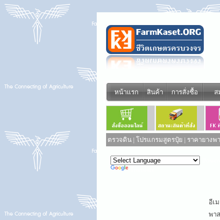
หน้าแรก
สินค้า
การสั่งซื้อ
ส
ตรวจดิน
|
โปรแกรมสูตรปุ๋ย
|
ราคายางพาร
Power
Translate
อีเม
พาสเ