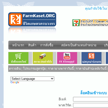
คุณกำลังใช้เว็บเว
หน้าแรก
สินค้า
การสั่งซื้อ
สมัครเป็นตัวแทนจำหน่าย
บร
ตรวจดิน
|
โปรแกรมสูตรปุ๋ย
|
ราคายางพาราวันนี้
|
ราคามันสำปะหลังวันนี้
Powered by
Translate
ล็อคอินเข้าระบบ
อีเมล์:
พาสเวิร์ด: