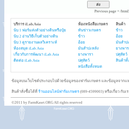
Previous page = /htm
บริการ iLab.Asia
ห้องหนังสือเกษตร
สินค้า
นับ 1 ฟอร์มส่งตัวอย่างดินหรือปุ๋ย
ทันข่าวเกษตร
ข้าว
นับ 2 อ่านวิธีเก็บตัวอย่างดิน
ข้าว
อ้อย
นับ 3 ดูรายงานผลวิเคราะห์
อ้อย
มันสำปะ
ห้องสมุด iLab.Asia
มันสำปะหลัง
ยางพาร
เกี่ยวกับการพัฒนา iLab.Asia
ยางพารา
ปศุสัตว์
ติดต่อ iLab.Asia
ปศุสัตว์
สินค้าท
หนังสือทั้งหมด
ข้อมูลบนเว็บไซต์ประกอบไปด้วยข้อมูลของฟาร์มเกษตร และข้อมูลจากแหล่งอ
สินค้าสั่งซื้อได้ที่
ร้านออนไลน์ฟาร์มเกษตร
(089-4599003) หรือเกี่ยว กับเ
©2011 by FarmKaset.ORG All rights reserved