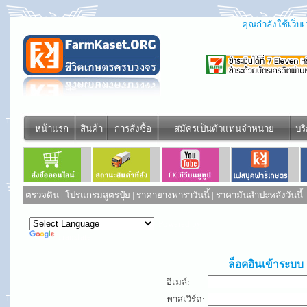
คุณกำลังใช้เว็บเว
หน้าแรก
สินค้า
การสั่งซื้อ
สมัครเป็นตัวแทนจำหน่าย
บร
ตรวจดิน
|
โปรแกรมสูตรปุ๋ย
|
ราคายางพาราวันนี้
|
ราคามันสำปะหลังวันนี้
Powered by
Translate
ล็อคอินเข้าระบบ
อีเมล์:
พาสเวิร์ด: