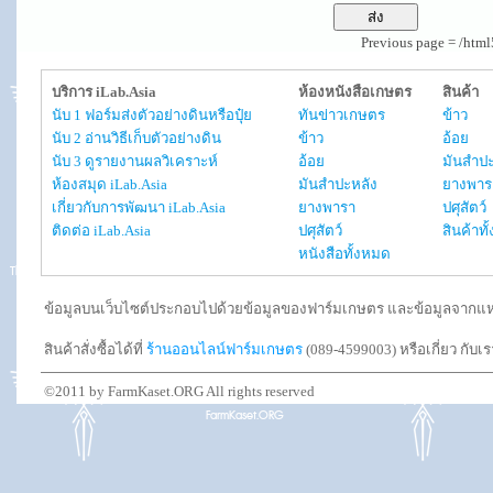
Previous page = /htm
บริการ iLab.Asia
ห้องหนังสือเกษตร
สินค้า
นับ 1 ฟอร์มส่งตัวอย่างดินหรือปุ๋ย
ทันข่าวเกษตร
ข้าว
นับ 2 อ่านวิธีเก็บตัวอย่างดิน
ข้าว
อ้อย
นับ 3 ดูรายงานผลวิเคราะห์
อ้อย
มันสำปะ
ห้องสมุด iLab.Asia
มันสำปะหลัง
ยางพาร
เกี่ยวกับการพัฒนา iLab.Asia
ยางพารา
ปศุสัตว์
ติดต่อ iLab.Asia
ปศุสัตว์
สินค้าท
หนังสือทั้งหมด
ข้อมูลบนเว็บไซต์ประกอบไปด้วยข้อมูลของฟาร์มเกษตร และข้อมูลจากแหล่งอ
สินค้าสั่งซื้อได้ที่
ร้านออนไลน์ฟาร์มเกษตร
(089-4599003) หรือเกี่ยว กับเ
©2011 by FarmKaset.ORG All rights reserved