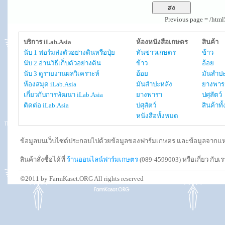
Previous page = /htm
บริการ iLab.Asia
ห้องหนังสือเกษตร
สินค้า
นับ 1 ฟอร์มส่งตัวอย่างดินหรือปุ๋ย
ทันข่าวเกษตร
ข้าว
นับ 2 อ่านวิธีเก็บตัวอย่างดิน
ข้าว
อ้อย
นับ 3 ดูรายงานผลวิเคราะห์
อ้อย
มันสำปะ
ห้องสมุด iLab.Asia
มันสำปะหลัง
ยางพาร
เกี่ยวกับการพัฒนา iLab.Asia
ยางพารา
ปศุสัตว์
ติดต่อ iLab.Asia
ปศุสัตว์
สินค้าท
หนังสือทั้งหมด
ข้อมูลบนเว็บไซต์ประกอบไปด้วยข้อมูลของฟาร์มเกษตร และข้อมูลจากแหล่งอ
สินค้าสั่งซื้อได้ที่
ร้านออนไลน์ฟาร์มเกษตร
(089-4599003) หรือเกี่ยว กับเ
©2011 by FarmKaset.ORG All rights reserved