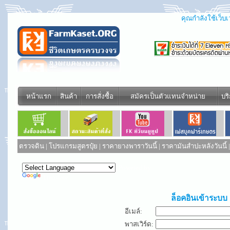
คุณกำลังใช้เว็บเว
หน้าแรก
สินค้า
การสั่งซื้อ
สมัครเป็นตัวแทนจำหน่าย
บร
ตรวจดิน
|
โปรแกรมสูตรปุ๋ย
|
ราคายางพาราวันนี้
|
ราคามันสำปะหลังวันนี้
Powered by
Translate
ล็อคอินเข้าระบบ
อีเมล์:
พาสเวิร์ด: