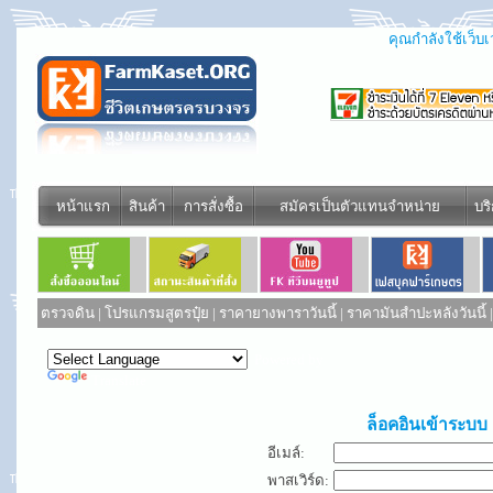
คุณกำลังใช้เว็บเว
หน้าแรก
สินค้า
การสั่งซื้อ
สมัครเป็นตัวแทนจำหน่าย
บร
ตรวจดิน
|
โปรแกรมสูตรปุ๋ย
|
ราคายางพาราวันนี้
|
ราคามันสำปะหลังวันนี้
Powered by
Translate
ล็อคอินเข้าระบบ
อีเมล์:
พาสเวิร์ด: