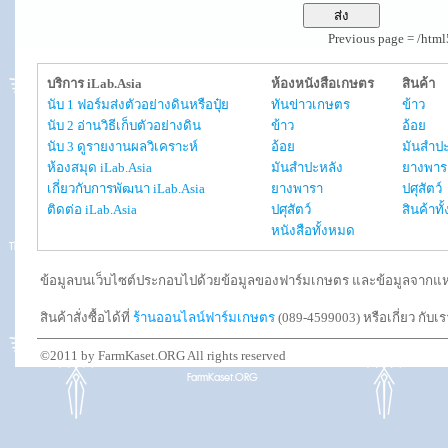
Previous page = /htm
บริการ iLab.Asia
ห้องหนังสือเกษตร
สินค้า
นับ 1 ฟอร์มส่งตัวอย่างดินหรือปุ๋ย
ทันข่าวเกษตร
ข้าว
นับ 2 อ่านวิธีเก็บตัวอย่างดิน
ข้าว
อ้อย
นับ 3 ดูรายงานผลวิเคราะห์
อ้อย
มันสำปะ
ห้องสมุด iLab.Asia
มันสำปะหลัง
ยางพาร
เกี่ยวกับการพัฒนา iLab.Asia
ยางพารา
ปศุสัตว์
ติดต่อ iLab.Asia
ปศุสัตว์
สินค้าท
หนังสือทั้งหมด
ข้อมูลบนเว็บไซต์ประกอบไปด้วยข้อมูลของฟาร์มเกษตร และข้อมูลจากแหล่งอ
สินค้าสั่งซื้อได้ที่
ร้านออนไลน์ฟาร์มเกษตร
(089-4599003) หรือเกี่ยว กับเ
©2011 by FarmKaset.ORG All rights reserved