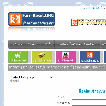
คุณกำลังใช้เว็บเว
หน้าแรก
สินค้า
การสั่งซื้อ
สมัครเป็นตัวแทนจำหน่าย
บร
ตรวจดิน
|
โปรแกรมสูตรปุ๋ย
|
ราคายางพาราวันนี้
|
ราคามันสำปะหลังวันนี้
Powered by
Translate
ล็อคอินเข้าระบบ
อีเมล์:
พาสเวิร์ด: