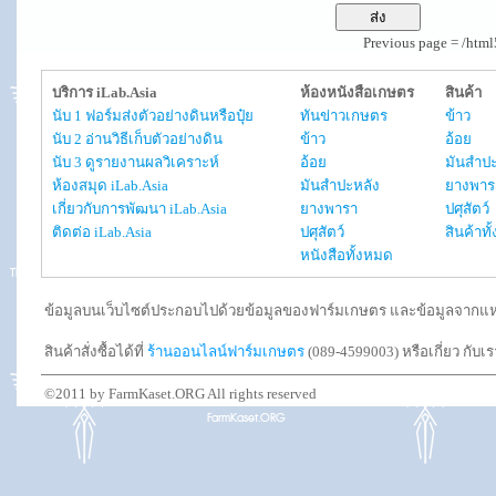
Previous page = /htm
บริการ iLab.Asia
ห้องหนังสือเกษตร
สินค้า
นับ 1 ฟอร์มส่งตัวอย่างดินหรือปุ๋ย
ทันข่าวเกษตร
ข้าว
นับ 2 อ่านวิธีเก็บตัวอย่างดิน
ข้าว
อ้อย
นับ 3 ดูรายงานผลวิเคราะห์
อ้อย
มันสำปะ
ห้องสมุด iLab.Asia
มันสำปะหลัง
ยางพาร
เกี่ยวกับการพัฒนา iLab.Asia
ยางพารา
ปศุสัตว์
ติดต่อ iLab.Asia
ปศุสัตว์
สินค้าท
หนังสือทั้งหมด
ข้อมูลบนเว็บไซต์ประกอบไปด้วยข้อมูลของฟาร์มเกษตร และข้อมูลจากแหล่งอ
สินค้าสั่งซื้อได้ที่
ร้านออนไลน์ฟาร์มเกษตร
(089-4599003) หรือเกี่ยว กับเ
©2011 by FarmKaset.ORG All rights reserved