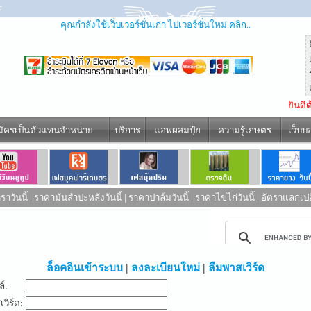
คุณกำลังใช้เว็บเวอร์ชั่นเก่า ไปเวอร์ชั่นใหม่ คลิก..
ยินดี
มัครเป็นตัวแทนจำหน่าย
บริการ
แอพผสมปุ๋ย
ความรู้เกษตร
เว็บบ
าวันนี้
|
ราคามันสำปะหลังวันนี้
|
ราคาปาล์มวันนี้
|
ราคาไข่ไก่วันนี้
|
อัตราแลกเปล
ed by
ล็อคอินเข้าระบบ
|
ลงละเบียนใหม่
|
ลืมพาสเวิร์ด
ล์:
วิร์ด: