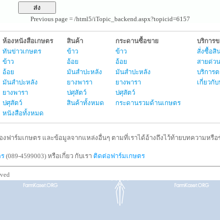
Previous page = /html5/iTopic_backend.aspx?topicid=6157
ห้องหนังสือเกษตร
สินค้า
กระดานซื้อขาย
บริการ
ทันข่าวเกษตร
ข้าว
ข้าว
สั่งซื้อ
ข้าว
อ้อย
อ้อย
สายด่วน
อ้อย
มันสำปะหลัง
มันสำปะหลัง
บริการต
มันสำปะหลัง
ยางพารา
ยางพารา
เกี่ยวก
ยางพารา
ปศุสัตว์
ปศุสัตว์
ปศุสัตว์
สินค้าทั้งหมด
กระดานรวมด้านเกษตร
หนังสือทั้งหมด
งฟาร์มเกษตร และข้อมูลจากแหล่งอื่นๆ ตามที่เราได้อ้างถึงไว้ท้ายบทความหรือข้
ตร
(089-4599003) หรือเกี่ยว กับเรา
ติดต่อฟาร์มเกษตร
rved