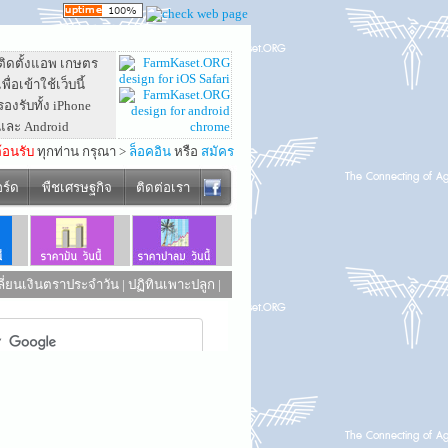
ติดตั้งแอพ เกษตร
เพื่อเข้าใช้เว็บนี้
รองรับทั้ง iPhone
และ Android
ต้อนรับ
ทุกท่าน กรุณา >
ล็อคอิน
หรือ
สมัคร
อร์ด
พืชเศรษฐกิจ
ติดต่อเรา
ี่ยนเงินตราประจำวัน
|
ปฏิทินเพาะปลูก
|