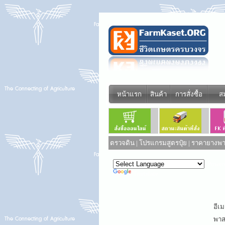
หน้าแรก
สินค้า
การสั่งซื้อ
ส
ตรวจดิน
|
โปรแกรมสูตรปุ๋ย
|
ราคายางพาร
Power
Translate
อีเม
พาสเ