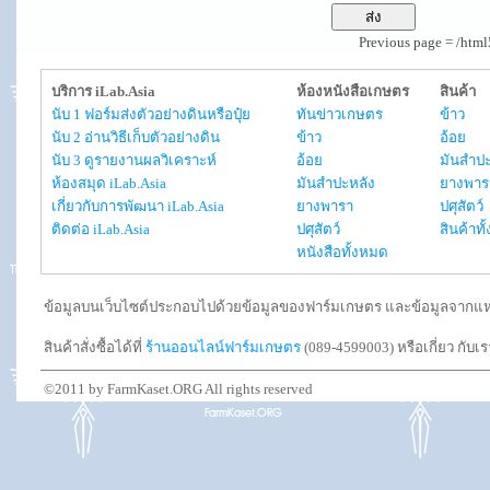
Previous page = /htm
บริการ iLab.Asia
ห้องหนังสือเกษตร
สินค้า
นับ 1 ฟอร์มส่งตัวอย่างดินหรือปุ๋ย
ทันข่าวเกษตร
ข้าว
นับ 2 อ่านวิธีเก็บตัวอย่างดิน
ข้าว
อ้อย
นับ 3 ดูรายงานผลวิเคราะห์
อ้อย
มันสำปะ
ห้องสมุด iLab.Asia
มันสำปะหลัง
ยางพาร
เกี่ยวกับการพัฒนา iLab.Asia
ยางพารา
ปศุสัตว์
ติดต่อ iLab.Asia
ปศุสัตว์
สินค้าท
หนังสือทั้งหมด
ข้อมูลบนเว็บไซต์ประกอบไปด้วยข้อมูลของฟาร์มเกษตร และข้อมูลจากแหล่งอ
สินค้าสั่งซื้อได้ที่
ร้านออนไลน์ฟาร์มเกษตร
(089-4599003) หรือเกี่ยว กับเ
©2011 by FarmKaset.ORG All rights reserved