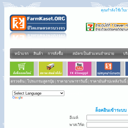
คุณกำลังใช้เว็บเว
หน้าแรก
สินค้า
การสั่งซื้อ
สมัครเป็นตัวแทนจำหน่าย
บร
ตรวจดิน
|
โปรแกรมสูตรปุ๋ย
|
ราคายางพาราวันนี้
|
ราคามันสำปะหลังวันนี้
Powered by
Translate
ล็อคอินเข้าระบบ
อีเมล์:
พาสเวิร์ด: